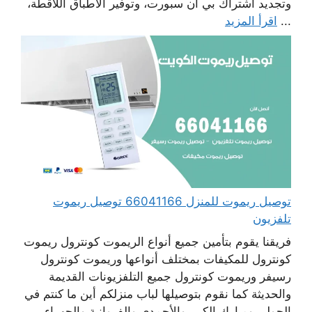
وتجديد اشتراك بي أن سبورت، وتوفير الأطباق اللاقطة،
...
اقرأ المزيد
توصيل ريموت للمنزل 66041166 توصيل ريموت
تلفزيون
فريقنا يقوم بتأمين جميع أنواع الريموت كونترول ريموت
كونترول للمكيفات بمختلف أنواعها وريموت كونترول
رسيفر وريموت كونترول جميع التلفزيونات القديمة
والحديثة كما نقوم بتوصيلها لباب منزلكم أين ما كنتم في
الحولي ومبارك الكبير والأحمدي والفروانية والجهراء