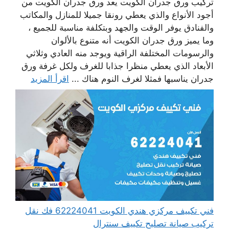
تركيب ورق جدران الكويت يعد ورق جدران الكويت من
أجود الأنواع والذي يعطي رونقا جميلا للمنازل والمكاتب
والفنادق يوفر الوقت والجهد وبتكلفة مناسبة للجميع ،
وما يميز ورق جدران الكويت أنه متنوع بالألوان
والرسومات المختلفة الراقية ويوجد منه العادي وثلاثي
الأبعاد الذي يعطي منظرا جذابا للغرف ولكل غرفة ورق
جدران يناسبها فمثلا لغرف النوم هناك ...
اقرأ المزيد
فني تكييف مركزي هندي الكويت 62224041 فك نقل
تركيب صيانة تصليح تكييف سنترال