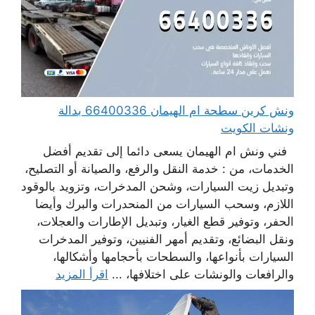
ونش كرين سطحة ام الهيمان 66400336 بدالة
ونشات الكويت
فني ونش ام الهيمان يسعى دائما إلى تقديم أفضل
الخدمات، من : خدمة النقل والرفع، والصيانة أو التصليح،
وتبديل زيت السيارات، وشحن المدخرات، وتزويد بالوقود
اللازم، وسحب السيارات من المنحدرات والبرك وأيضا
الحفر، وتوفير قطع الغيار، وتبديل الإطارات والعجلات،
ونقل البضائع، وتقديم أمهر الفنيين، وتوفير المدخرات
السيارات بأنواعها، والسطحات بأحجامها وأشكالها،
والرافعات والونشات على اختلافها، ...
اقرأ المزيد