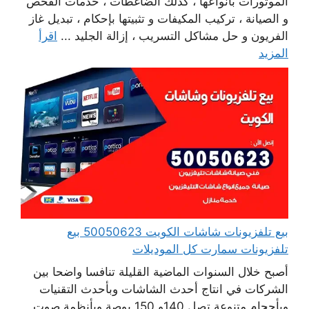
الموتورات بأنواعها ، كذلك الضاغطات ، خدمات الفحص
و الصيانة ، تركيب المكيفات و تثبيتها بإحكام ، تبديل غاز
الفريون و حل مشاكل التسريب ، إزالة الجليد ...
اقرأ
المزيد
بيع تلفزيونات شاشات الكويت 50050623 بيع
تلفزيونات سمارت كل الموديلات
أصبح خلال السنوات الماضية القليلة تنافسا واضحا بين
الشركات في انتاج أحدث الشاشات وبأحدث التقنيات
وبأحجام متنوعة تصل 140و 150 بوصة وبأنظمة صوت