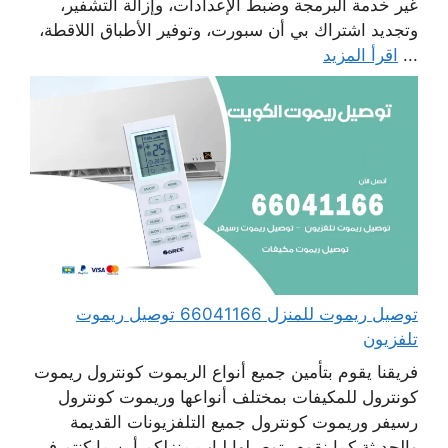
غير خدمة البرمجة وضبط الإعدادات، وإزالة التشفير،
وتجديد اشتراك بي أن سبورت، وتوفير الأطباق اللاقطة،
...
اقرأ المزيد
توصيل ريموت للمنزل 66041166 توصيل ريموت
تلفزيون
فريقنا يقوم بتأمين جميع أنواع الريموت كونترول ريموت
كونترول للمكيفات بمختلف أنواعها وريموت كونترول
رسيفر وريموت كونترول جميع التلفزيونات القديمة
والحديثة كما نقوم بتوصيلها لباب منزلكم أين ما كنتم في