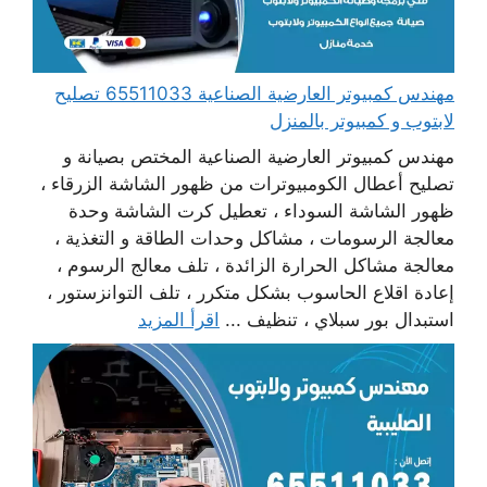
مهندس كمبيوتر العارضية الصناعية 65511033 تصليح
لابتوب و كمبيوتر بالمنزل
مهندس كمبيوتر العارضية الصناعية المختص بصيانة و
تصليح أعطال الكومبيوترات من ظهور الشاشة الزرقاء ،
ظهور الشاشة السوداء ، تعطيل كرت الشاشة وحدة
معالجة الرسومات ، مشاكل وحدات الطاقة و التغذية ،
معالجة مشاكل الحرارة الزائدة ، تلف معالج الرسوم ،
إعادة اقلاع الحاسوب بشكل متكرر ، تلف التوانزستور ،
استبدال بور سبلاي ، تنظيف ...
اقرأ المزيد