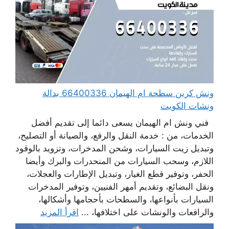
ونش كرين سطحة ام الهيمان 66400336 بدالة
ونشات الكويت
فني ونش ام الهيمان يسعى دائما إلى تقديم أفضل
الخدمات، من : خدمة النقل والرفع، والصيانة أو التصليح،
وتبديل زيت السيارات، وشحن المدخرات، وتزويد بالوقود
اللازم، وسحب السيارات من المنحدرات والبرك وأيضا
الحفر، وتوفير قطع الغيار، وتبديل الإطارات والعجلات،
ونقل البضائع، وتقديم أمهر الفنيين، وتوفير المدخرات
السيارات بأنواعها، والسطحات بأحجامها وأشكالها،
والرافعات والونشات على اختلافها، ...
اقرأ المزيد