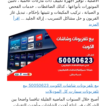
الأصلية ، توفير أجهزة تكييف ذات ماركات عالمية ، تأمين
الموتورات بأنواعها ، كذلك الضاغطات ، خدمات الفحص
و الصيانة ، تركيب المكيفات و تثبيتها بإحكام ، تبديل غاز
الفريون و حل مشاكل التسريب ، إزالة الجليد ...
اقرأ
المزيد
بيع تلفزيونات شاشات الكويت 50050623 بيع
تلفزيونات سمارت كل الموديلات
أصبح خلال السنوات الماضية القليلة تنافسا واضحا بين
الشركات في انتاج أحدث الشاشات وبأحدث التقنيات