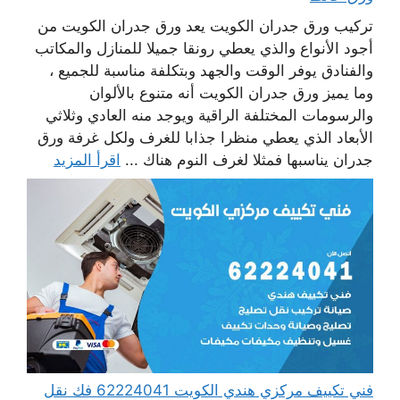
تركيب ورق جدران الكويت يعد ورق جدران الكويت من
أجود الأنواع والذي يعطي رونقا جميلا للمنازل والمكاتب
والفنادق يوفر الوقت والجهد وبتكلفة مناسبة للجميع ،
وما يميز ورق جدران الكويت أنه متنوع بالألوان
والرسومات المختلفة الراقية ويوجد منه العادي وثلاثي
الأبعاد الذي يعطي منظرا جذابا للغرف ولكل غرفة ورق
جدران يناسبها فمثلا لغرف النوم هناك ...
اقرأ المزيد
فني تكييف مركزي هندي الكويت 62224041 فك نقل