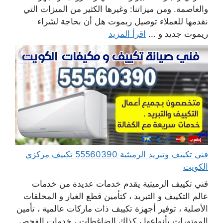
والعاصمة. ومن ميزاتنا: وغيرها الكثير من الميزات التي
نقدمها للعملاء توصيل ريموت هل أن بحاجة لشراء
ريموت جديد و ...
اقرأ المزيد
فني تكييف وتبريد الرميثية 55560390 تكييف مركزي
الكويت
فني تكييف الرميثية يقدم خدمات عديدة من خدمات
عالم التكييف و التبريد ، كتأمين قطع الغيار و المحلقات
الأصلية ، توفير أجهزة تكييف ذات ماركات عالمية ، تأمين
الموتورات بأنواعها ، كذلك الضاغطات ، خدمات الفحص