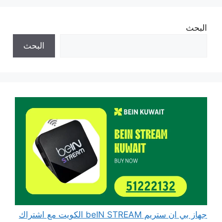
البحث
البحث
جهاز بي ان ستريم beIN STREAM الكويت مع اشتراك