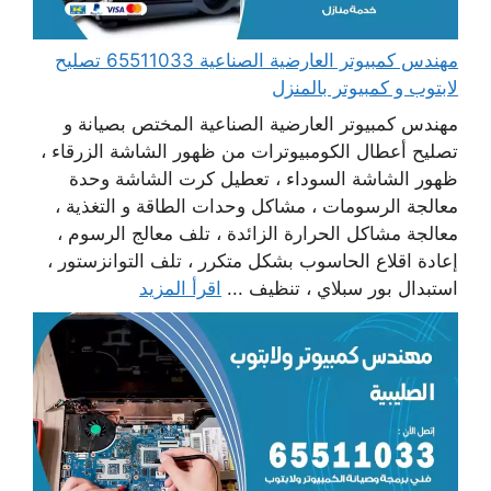
مهندس كمبيوتر العارضية الصناعية 65511033 تصليح
لابتوب و كمبيوتر بالمنزل
مهندس كمبيوتر العارضية الصناعية المختص بصيانة و
تصليح أعطال الكومبيوترات من ظهور الشاشة الزرقاء ،
ظهور الشاشة السوداء ، تعطيل كرت الشاشة وحدة
معالجة الرسومات ، مشاكل وحدات الطاقة و التغذية ،
معالجة مشاكل الحرارة الزائدة ، تلف معالج الرسوم ،
إعادة اقلاع الحاسوب بشكل متكرر ، تلف التوانزستور ،
استبدال بور سبلاي ، تنظيف ...
اقرأ المزيد