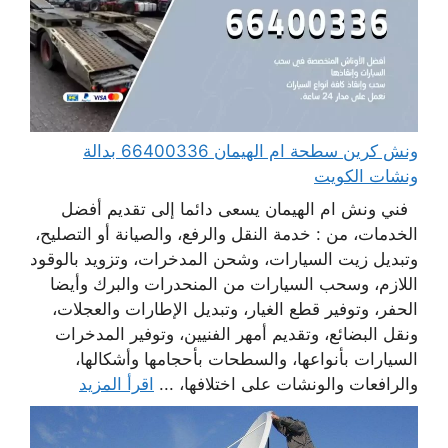
ونش كرين سطحة ام الهيمان 66400336 بدالة
ونشات الكويت
فني ونش ام الهيمان يسعى دائما إلى تقديم أفضل
الخدمات، من : خدمة النقل والرفع، والصيانة أو التصليح،
وتبديل زيت السيارات، وشحن المدخرات، وتزويد بالوقود
اللازم، وسحب السيارات من المنحدرات والبرك وأيضا
الحفر، وتوفير قطع الغيار، وتبديل الإطارات والعجلات،
ونقل البضائع، وتقديم أمهر الفنيين، وتوفير المدخرات
السيارات بأنواعها، والسطحات بأحجامها وأشكالها،
والرافعات والونشات على اختلافها، ...
اقرأ المزيد