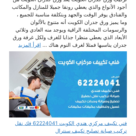
أجود الأنواع والذي يعطي رونقا جميلا للمنازل والمكاتب
والفنادق يوفر الوقت والجهد وبتكلفة مناسبة للجميع ،
وما يميز ورق جدران الكويت أنه متنوع بالألوان
والرسومات المختلفة الراقية ويوجد منه العادي وثلاثي
الأبعاد الذي يعطي منظرا جذابا للغرف ولكل غرفة ورق
جدران يناسبها فمثلا لغرف النوم هناك ...
اقرأ المزيد
فني تكييف مركزي هندي الكويت 62224041 فك نقل
تركيب صيانة تصليح تكييف سنترال