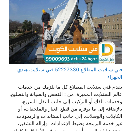
فني ستلايت المطلاع 52227330 فني ستلايت هندي
الجهراء
يقدم فني ستلايت المطلاع كل ما يلزمك من خدمات
عالم الستلايت المميزة، من : الفحص والصيانة والتصليح،
وخدمات الفك أو التركيب إلى جانب النقل السريع،
بالإضافة إلى ما يوفره من قطع الغيار والملحقات، أو
الكابلات والوصلات، إلى جانب الستاندات والريموتات،
غير خدمة البرمجة وضبط الإعدادات، وإزالة التشفير،
وتجديد اشتراك بي أن سبورت، وتوفير الأطباق اللاقطة،