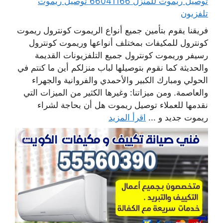
توصيل ريموت للمنزل 66041166 توصيل ريموت
تلفزيون
فريقنا يقوم بتأمين جميع أنواع الريموت كونترول ريموت
كونترول للمكيفات بمختلف أنواعها وريموت كونترول
رسيفر وريموت كونترول جميع التلفزيونات القديمة
والحديثة كما نقوم بتوصيلها لباب منزلكم أين ما كنتم في
الحولي ومبارك الكبير والأحمدي والفروانية والجهراء
والعاصمة. ومن ميزاتنا: وغيرها الكثير من الميزات التي
نقدمها للعملاء توصيل ريموت هل أن بحاجة لشراء
ريموت جديد و ...
اقرأ المزيد