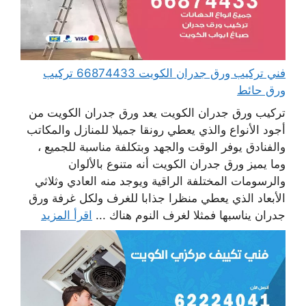
فني تركيب ورق جدران الكويت 66874433 تركيب
ورق حائط
تركيب ورق جدران الكويت يعد ورق جدران الكويت من
أجود الأنواع والذي يعطي رونقا جميلا للمنازل والمكاتب
والفنادق يوفر الوقت والجهد وبتكلفة مناسبة للجميع ،
وما يميز ورق جدران الكويت أنه متنوع بالألوان
والرسومات المختلفة الراقية ويوجد منه العادي وثلاثي
الأبعاد الذي يعطي منظرا جذابا للغرف ولكل غرفة ورق
جدران يناسبها فمثلا لغرف النوم هناك ...
اقرأ المزيد