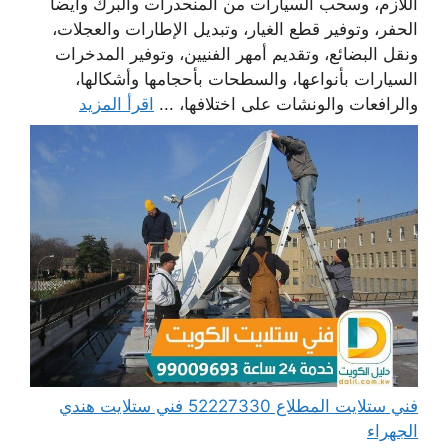
اللازم، وسحب السيارات من المنحدرات والبرك وأيضا
الحفر، وتوفير قطع الغيار، وتبديل الإطارات والعجلات،
ونقل البضائع، وتقديم أمهر الفنيين، وتوفير المدخرات
السيارات بأنواعها، والسطحات بأحجامها وأشكالها،
والرافعات والونشات على اختلافها، ...
اقرأ المزيد
فني ستلايت المطلاع 52227330 فني ستلايت هندي
الجهراء