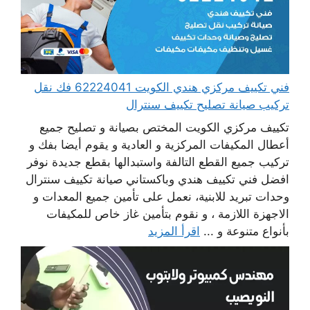
فني تكييف مركزي هندي الكويت 62224041 فك نقل
تركيب صيانة تصليح تكييف سنترال
تكييف مركزي الكويت المختص بصيانة و تصليح جميع
أعطال المكيفات المركزية و العادية و يقوم أيضا بفك و
تركيب جميع القطع التالفة واستبدالها بقطع جديدة نوفر
افضل فني تكييف هندي وباكستاني صيانة تكييف سنترال
وحدات تبريد للابنية، نعمل على تأمين جميع المعدات و
الاجهزة اللازمة ، و نقوم بتأمين غاز خاص للمكيفات
بأنواع متنوعة و ...
اقرأ المزيد