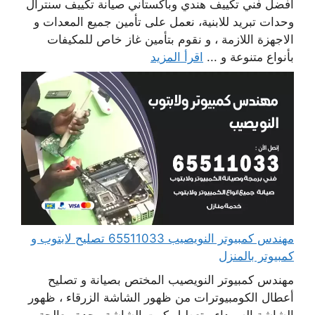
افضل فني تكييف هندي وباكستاني صيانة تكييف سنترال
وحدات تبريد للابنية، نعمل على تأمين جميع المعدات و
الاجهزة اللازمة ، و نقوم بتأمين غاز خاص للمكيفات
بأنواع متنوعة و ...
اقرأ المزيد
مهندس كمبيوتر النويصيب 65511033 تصليح لابتوب و
كمبيوتر بالمنزل
مهندس كمبيوتر النويصيب المختص بصيانة و تصليح
أعطال الكومبيوترات من ظهور الشاشة الزرقاء ، ظهور
الشاشة السوداء ، تعطيل كرت الشاشة وحدة معالجة