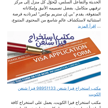
الحديثة والتفاعل السلس، ليُحوّل كل منزل إلى مركز
ترفيهي متكامل، بفضل تصميمه الأنيق وإمكاناته
المتفوقة، يقدم “بي إن ستريم بوكس” لمرتاديه فرصة
استثنائية لاستكشاف عالمٍ شاسع من المحتوى المتنوع،
...
اقرأ المزيد
مكتب استخراج فيزا شنغن 98951133 فيزا شنغن
الكويت
مكتب استخراج فيزا الكويت، يعمل على استخراج كافة