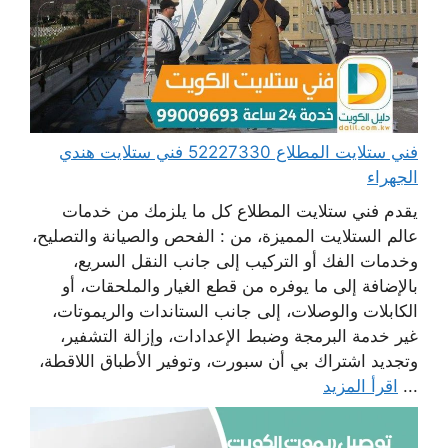
فني ستلايت المطلاع 52227330 فني ستلايت هندي
الجهراء
يقدم فني ستلايت المطلاع كل ما يلزمك من خدمات
عالم الستلايت المميزة، من : الفحص والصيانة والتصليح،
وخدمات الفك أو التركيب إلى جانب النقل السريع،
بالإضافة إلى ما يوفره من قطع الغيار والملحقات، أو
الكابلات والوصلات، إلى جانب الستاندات والريموتات،
غير خدمة البرمجة وضبط الإعدادات، وإزالة التشفير،
وتجديد اشتراك بي أن سبورت، وتوفير الأطباق اللاقطة،
...
اقرأ المزيد