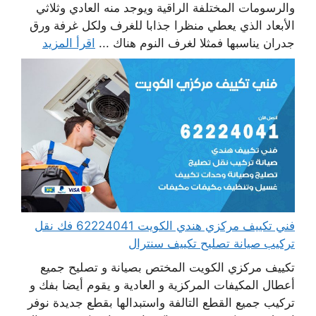
والرسومات المختلفة الراقية ويوجد منه العادي وثلاثي
الأبعاد الذي يعطي منظرا جذابا للغرف ولكل غرفة ورق
جدران يناسبها فمثلا لغرف النوم هناك ...
اقرأ المزيد
فني تكييف مركزي هندي الكويت 62224041 فك نقل
تركيب صيانة تصليح تكييف سنترال
تكييف مركزي الكويت المختص بصيانة و تصليح جميع
أعطال المكيفات المركزية و العادية و يقوم أيضا بفك و
تركيب جميع القطع التالفة واستبدالها بقطع جديدة نوفر