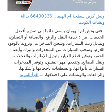
ونش كرين سطحة ام الهيمان 66400336 بدالة
ونشات الكويت
فني ونش ام الهيمان يسعى دائما إلى تقديم أفضل
الخدمات، من : خدمة النقل والرفع، والصيانة أو التصليح،
وتبديل زيت السيارات، وشحن المدخرات، وتزويد بالوقود
اللازم، وسحب السيارات من المنحدرات والبرك وأيضا
الحفر، وتوفير قطع الغيار، وتبديل الإطارات والعجلات،
ونقل البضائع، وتقديم أمهر الفنيين، وتوفير المدخرات
السيارات بأنواعها، والسطحات بأحجامها وأشكالها،
والرافعات والونشات على اختلافها، ...
اقرأ المزيد