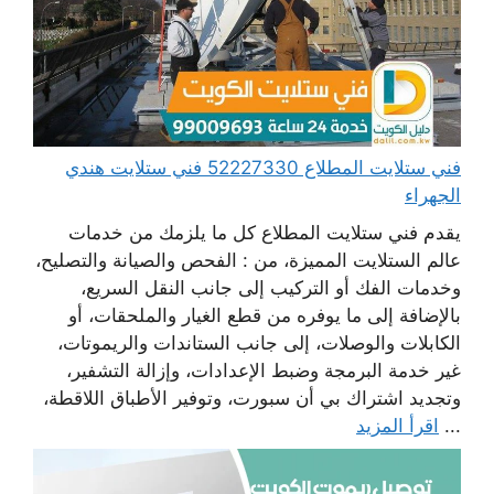
فني ستلايت المطلاع 52227330 فني ستلايت هندي
الجهراء
يقدم فني ستلايت المطلاع كل ما يلزمك من خدمات
عالم الستلايت المميزة، من : الفحص والصيانة والتصليح،
وخدمات الفك أو التركيب إلى جانب النقل السريع،
بالإضافة إلى ما يوفره من قطع الغيار والملحقات، أو
الكابلات والوصلات، إلى جانب الستاندات والريموتات،
غير خدمة البرمجة وضبط الإعدادات، وإزالة التشفير،
وتجديد اشتراك بي أن سبورت، وتوفير الأطباق اللاقطة،
...
اقرأ المزيد