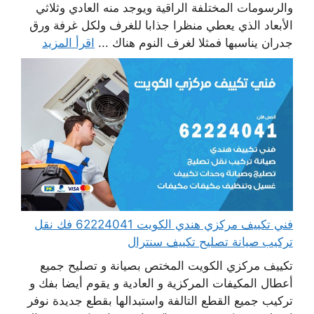
والرسومات المختلفة الراقية ويوجد منه العادي وثلاثي
الأبعاد الذي يعطي منظرا جذابا للغرف ولكل غرفة ورق
جدران يناسبها فمثلا لغرف النوم هناك ...
اقرأ المزيد
فني تكييف مركزي هندي الكويت 62224041 فك نقل
تركيب صيانة تصليح تكييف سنترال
تكييف مركزي الكويت المختص بصيانة و تصليح جميع
أعطال المكيفات المركزية و العادية و يقوم أيضا بفك و
تركيب جميع القطع التالفة واستبدالها بقطع جديدة نوفر