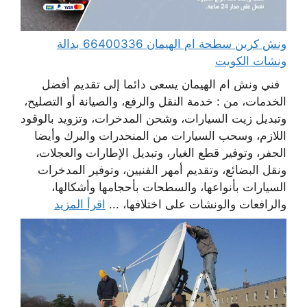
ونش كرين سطحة ام الهيمان 66400336 بدالة
ونشات الكويت
فني ونش ام الهيمان يسعى دائما إلى تقديم أفضل
الخدمات، من : خدمة النقل والرفع، والصيانة أو التصليح،
وتبديل زيت السيارات، وشحن المدخرات، وتزويد بالوقود
اللازم، وسحب السيارات من المنحدرات والبرك وأيضا
الحفر، وتوفير قطع الغيار، وتبديل الإطارات والعجلات،
ونقل البضائع، وتقديم أمهر الفنيين، وتوفير المدخرات
السيارات بأنواعها، والسطحات بأحجامها وأشكالها،
والرافعات والونشات على اختلافها، ...
اقرأ المزيد