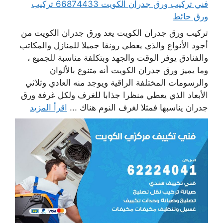
فني تركيب ورق جدران الكويت 66874433 تركيب
ورق حائط
تركيب ورق جدران الكويت يعد ورق جدران الكويت من
أجود الأنواع والذي يعطي رونقا جميلا للمنازل والمكاتب
والفنادق يوفر الوقت والجهد وبتكلفة مناسبة للجميع ،
وما يميز ورق جدران الكويت أنه متنوع بالألوان
والرسومات المختلفة الراقية ويوجد منه العادي وثلاثي
الأبعاد الذي يعطي منظرا جذابا للغرف ولكل غرفة ورق
جدران يناسبها فمثلا لغرف النوم هناك ...
اقرأ المزيد