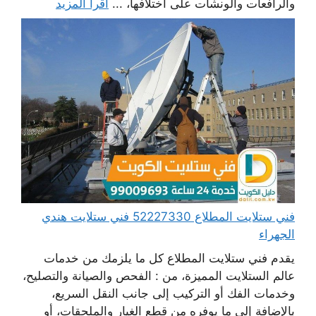
والرافعات والونشات على اختلافها، ...
اقرأ المزيد
فني ستلايت المطلاع 52227330 فني ستلايت هندي
الجهراء
يقدم فني ستلايت المطلاع كل ما يلزمك من خدمات
عالم الستلايت المميزة، من : الفحص والصيانة والتصليح،
وخدمات الفك أو التركيب إلى جانب النقل السريع،
بالإضافة إلى ما يوفره من قطع الغيار والملحقات، أو