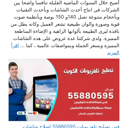
أصبح خلال السنوات الماضية القليلة تنافسا واضحا بين
الشركات في انتاج أحدث الشاشات وبأحدث التقنيات
وبأحجام متنوعة تصل 140و 150 بوصة وبأنظمة صوت
قوية وصورة والوان طبيعية تشعر العميل وكانه يطل من
نافذة ليرى الطبيعة بألوانها الزاهية و الإضاءة الساطعة
المميزة. ولدى شركتنا عدة عروض على هذه الشاشات
المميزة وبسعر الجملة وبمواصفات عالمية ، كما ...
اقرأ
المزيد
فني تصليح تلفزيونات 55880595 إصلاح شاشات