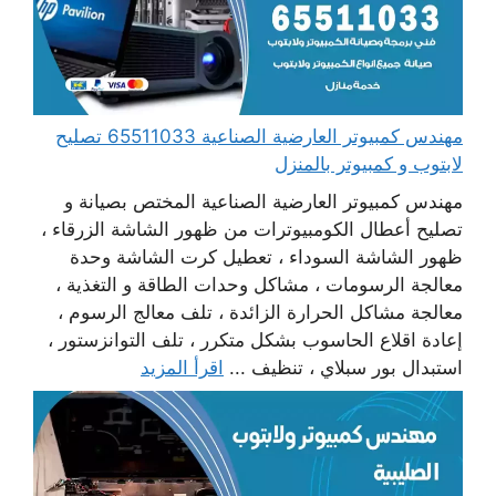
مهندس كمبيوتر العارضية الصناعية 65511033 تصليح
لابتوب و كمبيوتر بالمنزل
مهندس كمبيوتر العارضية الصناعية المختص بصيانة و
تصليح أعطال الكومبيوترات من ظهور الشاشة الزرقاء ،
ظهور الشاشة السوداء ، تعطيل كرت الشاشة وحدة
معالجة الرسومات ، مشاكل وحدات الطاقة و التغذية ،
معالجة مشاكل الحرارة الزائدة ، تلف معالج الرسوم ،
إعادة اقلاع الحاسوب بشكل متكرر ، تلف التوانزستور ،
استبدال بور سبلاي ، تنظيف ...
اقرأ المزيد