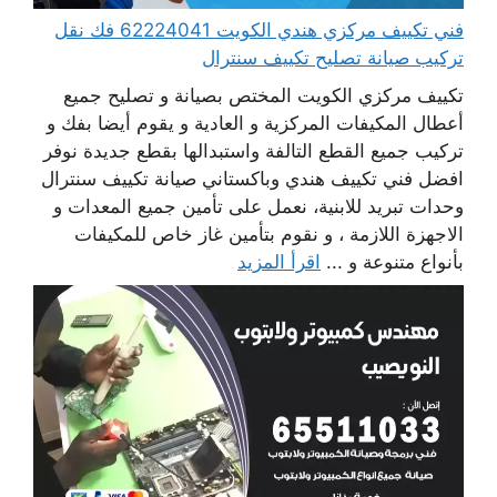
فني تكييف مركزي هندي الكويت 62224041 فك نقل
تركيب صيانة تصليح تكييف سنترال
تكييف مركزي الكويت المختص بصيانة و تصليح جميع
أعطال المكيفات المركزية و العادية و يقوم أيضا بفك و
تركيب جميع القطع التالفة واستبدالها بقطع جديدة نوفر
افضل فني تكييف هندي وباكستاني صيانة تكييف سنترال
وحدات تبريد للابنية، نعمل على تأمين جميع المعدات و
الاجهزة اللازمة ، و نقوم بتأمين غاز خاص للمكيفات
بأنواع متنوعة و ...
اقرأ المزيد