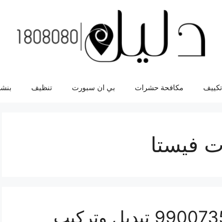
تكييف
مكافحة حشرات
بي ان سبورت
تنظيف
بنشر
ت فيستا
سفايف سيارة فيستا 99007355 تبديل وتركيب