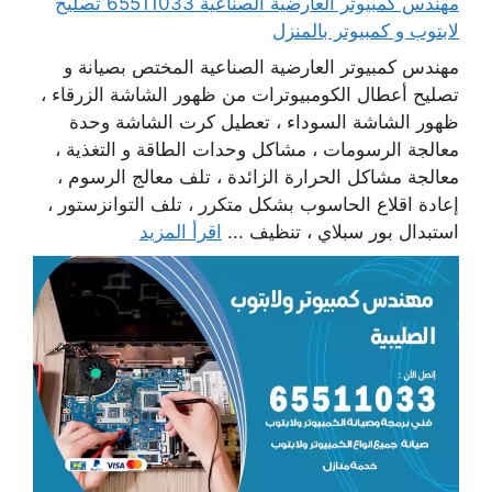
مهندس كمبيوتر العارضية الصناعية 65511033 تصليح
لابتوب و كمبيوتر بالمنزل
مهندس كمبيوتر العارضية الصناعية المختص بصيانة و
تصليح أعطال الكومبيوترات من ظهور الشاشة الزرقاء ،
ظهور الشاشة السوداء ، تعطيل كرت الشاشة وحدة
معالجة الرسومات ، مشاكل وحدات الطاقة و التغذية ،
معالجة مشاكل الحرارة الزائدة ، تلف معالج الرسوم ،
إعادة اقلاع الحاسوب بشكل متكرر ، تلف التوانزستور ،
استبدال بور سبلاي ، تنظيف ...
اقرأ المزيد