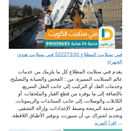
فني ستلايت المطلاع 52227330 فني ستلايت هندي
الجهراء
يقدم فني ستلايت المطلاع كل ما يلزمك من خدمات
عالم الستلايت المميزة، من : الفحص والصيانة والتصليح،
وخدمات الفك أو التركيب إلى جانب النقل السريع،
بالإضافة إلى ما يوفره من قطع الغيار والملحقات، أو
الكابلات والوصلات، إلى جانب الستاندات والريموتات،
غير خدمة البرمجة وضبط الإعدادات، وإزالة التشفير،
وتجديد اشتراك بي أن سبورت، وتوفير الأطباق اللاقطة،
...
اقرأ المزيد