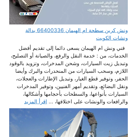
ونش كرين سطحة ام الهيمان 66400336 بدالة
ونشات الكويت
فني ونش ام الهيمان يسعى دائما إلى تقديم أفضل
الخدمات، من : خدمة النقل والرفع، والصيانة أو التصليح،
وتبديل زيت السيارات، وشحن المدخرات، وتزويد بالوقود
اللازم، وسحب السيارات من المنحدرات والبرك وأيضا
الحفر، وتوفير قطع الغيار، وتبديل الإطارات والعجلات،
ونقل البضائع، وتقديم أمهر الفنيين، وتوفير المدخرات
السيارات بأنواعها، والسطحات بأحجامها وأشكالها،
والرافعات والونشات على اختلافها، ...
اقرأ المزيد