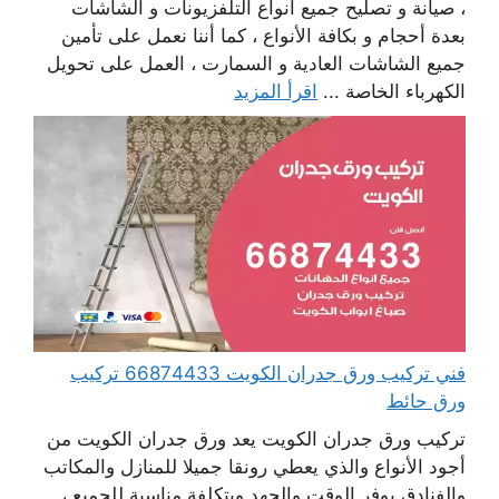
، صيانة و تصليح جميع أنواع التلفزيونات و الشاشات
بعدة أحجام و بكافة الأنواع ، كما أننا نعمل على تأمين
جميع الشاشات العادية و السمارت ، العمل على تحويل
الكهرباء الخاصة ...
اقرأ المزيد
فني تركيب ورق جدران الكويت 66874433 تركيب
ورق حائط
تركيب ورق جدران الكويت يعد ورق جدران الكويت من
أجود الأنواع والذي يعطي رونقا جميلا للمنازل والمكاتب
والفنادق يوفر الوقت والجهد وبتكلفة مناسبة للجميع ،