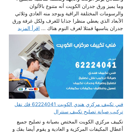
وما يميز ورق جدران الكويت أنه متنوع بالألوان
والرسومات المختلفة الراقية ويوجد منه العادي وثلاثي
الأبعاد الذي يعطي منظرا جذابا للغرف ولكل غرفة ورق
جدران يناسبها فمثلا لغرف النوم هناك ...
اقرأ المزيد
فني تكييف مركزي هندي الكويت 62224041 فك نقل
تركيب صيانة تصليح تكييف سنترال
تكييف مركزي الكويت المختص بصيانة و تصليح جميع
أعطال المكيفات المركزية و العادية و يقوم أيضا بفك و