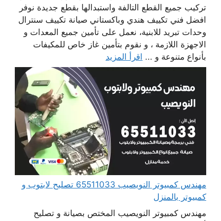
تركيب جميع القطع التالفة واستبدالها بقطع جديدة نوفر
افضل فني تكييف هندي وباكستاني صيانة تكييف سنترال
وحدات تبريد للابنية، نعمل على تأمين جميع المعدات و
الاجهزة اللازمة ، و نقوم بتأمين غاز خاص للمكيفات
بأنواع متنوعة و ...
اقرأ المزيد
مهندس كمبيوتر النويصيب 65511033 تصليح لابتوب و
كمبيوتر بالمنزل
مهندس كمبيوتر النويصيب المختص بصيانة و تصليح