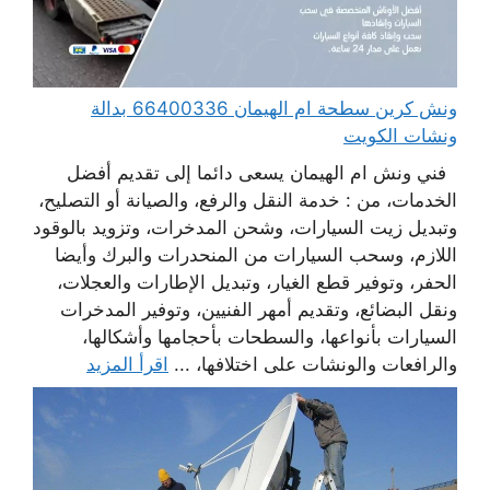
ونش كرين سطحة ام الهيمان 66400336 بدالة
ونشات الكويت
فني ونش ام الهيمان يسعى دائما إلى تقديم أفضل
الخدمات، من : خدمة النقل والرفع، والصيانة أو التصليح،
وتبديل زيت السيارات، وشحن المدخرات، وتزويد بالوقود
اللازم، وسحب السيارات من المنحدرات والبرك وأيضا
الحفر، وتوفير قطع الغيار، وتبديل الإطارات والعجلات،
ونقل البضائع، وتقديم أمهر الفنيين، وتوفير المدخرات
السيارات بأنواعها، والسطحات بأحجامها وأشكالها،
والرافعات والونشات على اختلافها، ...
اقرأ المزيد