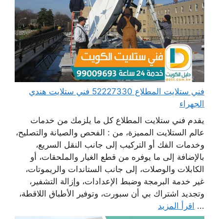
فني ستلايت المطلاع 52227330 فني ستلايت هندي
الجهراء
يقدم فني ستلايت المطلاع كل ما يلزمك من خدمات
عالم الستلايت المميزة، من : الفحص والصيانة والتصليح،
وخدمات الفك أو التركيب إلى جانب النقل السريع،
بالإضافة إلى ما يوفره من قطع الغيار والملحقات، أو
الكابلات والوصلات، إلى جانب الستاندات والريموتات،
غير خدمة البرمجة وضبط الإعدادات، وإزالة التشفير،
وتجديد اشتراك بي أن سبورت، وتوفير الأطباق اللاقطة،
...
اقرأ المزيد