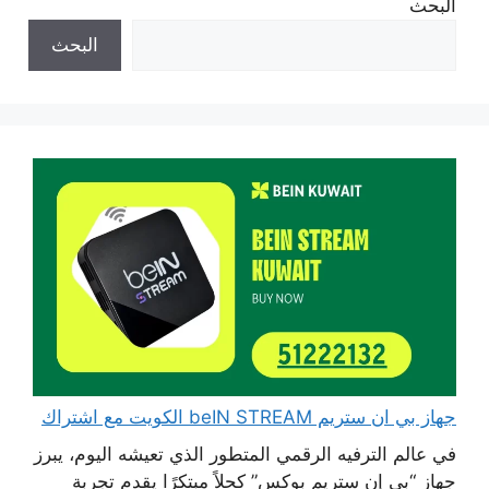
البحث
البحث
جهاز بي ان ستريم beIN STREAM الكويت مع اشتراك
في عالم الترفيه الرقمي المتطور الذي تعيشه اليوم، يبرز
جهاز “بي إن ستريم بوكس” كحلاً مبتكرًا يقدم تجربة