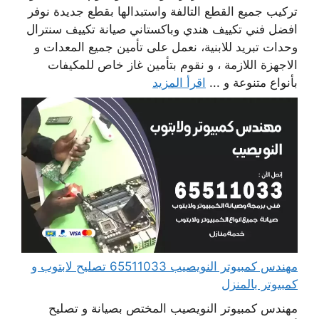
تركيب جميع القطع التالفة واستبدالها بقطع جديدة نوفر
افضل فني تكييف هندي وباكستاني صيانة تكييف سنترال
وحدات تبريد للابنية، نعمل على تأمين جميع المعدات و
الاجهزة اللازمة ، و نقوم بتأمين غاز خاص للمكيفات
بأنواع متنوعة و ...
اقرأ المزيد
مهندس كمبيوتر النويصيب 65511033 تصليح لابتوب و
كمبيوتر بالمنزل
مهندس كمبيوتر النويصيب المختص بصيانة و تصليح