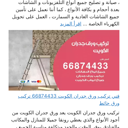
، صيانة و تصليح جميع أنواع التلفزيونات و الشاشات
بعدة أحجام و بكافة الأنواع ، كما أننا نعمل على تأمين
جميع الشاشات العادية و السمارت ، العمل على تحويل
الكهرباء الخاصة ...
اقرأ المزيد
فني تركيب ورق جدران الكويت 66874433 تركيب
ورق حائط
تركيب ورق جدران الكويت يعد ورق جدران الكويت من
أجود الأنواع والذي يعطي رونقا جميلا للمنازل والمكاتب
والفنادق يوفر الوقت والجهد وبتكلفة مناسبة للجميع ،