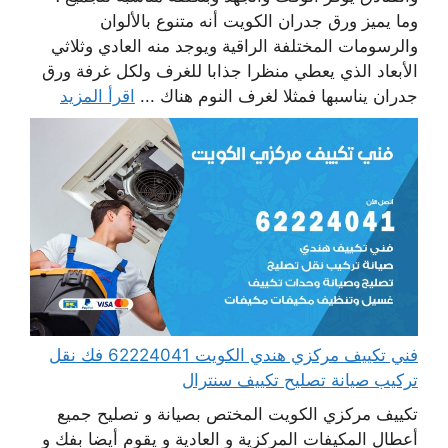
وما يميز ورق جدران الكويت أنه متنوع بالألوان
والرسومات المختلفة الراقية ويوجد منه العادي وثلاثي
الأبعاد الذي يعطي منظرا جذابا للغرف ولكل غرفة ورق
جدران يناسبها فمثلا لغرف النوم هناك ...
اقرأ المزيد
فني تكييف مركزي هندي الكويت 62224041 فك نقل
تركيب صيانة تصليح تكييف سنترال
تكييف مركزي الكويت المختص بصيانة و تصليح جميع
أعطال المكيفات المركزية و العادية و يقوم أيضا بفك و