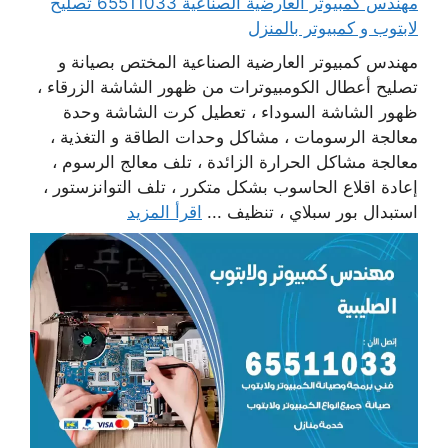
مهندس كمبيوتر العارضية الصناعية 65511033 تصليح
لابتوب و كمبيوتر بالمنزل
مهندس كمبيوتر العارضية الصناعية المختص بصيانة و
تصليح أعطال الكومبيوترات من ظهور الشاشة الزرقاء ،
ظهور الشاشة السوداء ، تعطيل كرت الشاشة وحدة
معالجة الرسومات ، مشاكل وحدات الطاقة و التغذية ،
معالجة مشاكل الحرارة الزائدة ، تلف معالج الرسوم ،
إعادة اقلاع الحاسوب بشكل متكرر ، تلف التوانزستور ،
استبدال بور سبلاي ، تنظيف ...
اقرأ المزيد