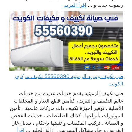
ريموت جديد و ...
اقرأ المزيد
فني تكييف وتبريد الرميثية 55560390 تكييف مركزي
الكويت
فني تكييف الرميثية يقدم خدمات عديدة من خدمات
عالم التكييف و التبريد ، كتأمين قطع الغيار و المحلقات
الأصلية ، توفير أجهزة تكييف ذات ماركات عالمية ، تأمين
الموتورات بأنواعها ، كذلك الضاغطات ، خدمات الفحص
و الصيانة ، تركيب المكيفات و تثبيتها بإحكام ، تبديل غاز
الفريون و حل مشاكل التسريب ، إزالة الجليد ...
اقرأ