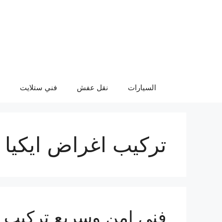
نتقل
لى
لمحتوى
السيارات
نقل عفش
فني ستلايت
تركيب اغراض ايكيا 
فني امن وسريع تركيب اث