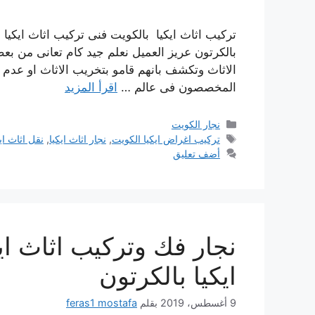
تركيب اثاث ايكيا بالكويت فنى تركيب اثاث ايكيا 
بالكرتون عريز العميل نعلم جيد كام تعانى من بع
الاثاث وتكشف بانهم قامو بتخريب الاثاث او عدم 
المخصصون فى عالم …
اقرأ المزيد
التصنيفات
نجار الكويت
الوسوم
تركيب اغراض ايكيا الكويت
,
نجار اثاث ايكيا
,
نقل اثاث اي
أضف تعليق
نجار فك وتركيب اثاث ايك
ايكيا بالكرتون
9 أغسطس، 2019
بقلم
feras1 mostafa