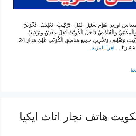
داس اوربي هَوْمَ سَنَتِرُ- نُقَلَ- تَرْكِيبَ- تَغْلِيفَ- تُخْزَيَنَّ
ْتَبَِيَّ وَالْفُنْدُقِيَّ دَاخَلَ الْكُوَيْتُ نُقِلَ عَفْشُ وَتَرْكِيبُ
وَتَغْلِيفُ وايكيا وَتَخْزِينَ فَنِيُوَانِ مُتَخَصِّصُونَ فَكِّ وَتَرْكِيبِ وَتَغْلِيفِ وَتَخْزِينِ جَمِيعَ مَنَاطِقِ الْكُوَيْتِ عُلِيَ مَدَارُ 24
اقرأ المزيد
كيا
لكويت هاتف نجار اثاث ايكيا