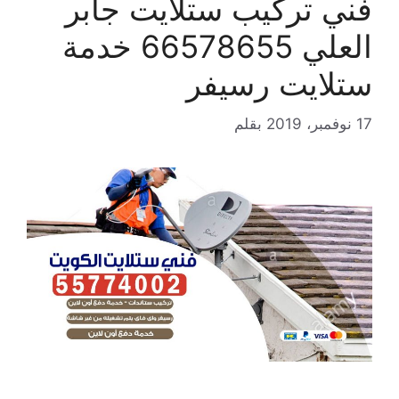
فني تركيب ستلايت جابر
العلي 66578655 خدمة
ستلايت رسيفر
17 نوفمبر، 2019
بقلم