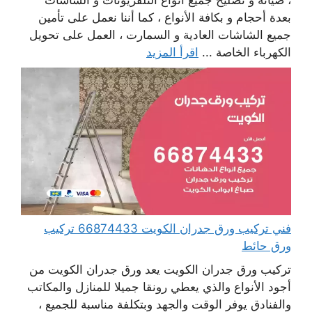
، صيانة و تصليح جميع أنواع التلفزيونات و الشاشات
بعدة أحجام و بكافة الأنواع ، كما أننا نعمل على تأمين
جميع الشاشات العادية و السمارت ، العمل على تحويل
الكهرباء الخاصة ...
اقرأ المزيد
فني تركيب ورق جدران الكويت 66874433 تركيب
ورق حائط
تركيب ورق جدران الكويت يعد ورق جدران الكويت من
أجود الأنواع والذي يعطي رونقا جميلا للمنازل والمكاتب
والفنادق يوفر الوقت والجهد وبتكلفة مناسبة للجميع ،