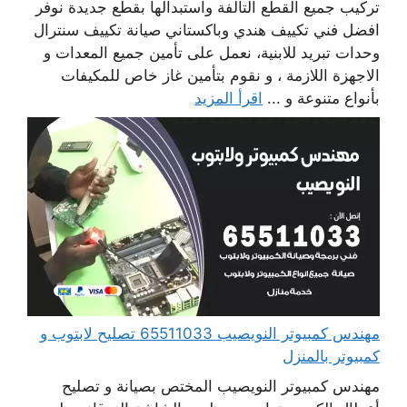
تركيب جميع القطع التالفة واستبدالها بقطع جديدة نوفر
افضل فني تكييف هندي وباكستاني صيانة تكييف سنترال
وحدات تبريد للابنية، نعمل على تأمين جميع المعدات و
الاجهزة اللازمة ، و نقوم بتأمين غاز خاص للمكيفات
بأنواع متنوعة و ...
اقرأ المزيد
مهندس كمبيوتر النويصيب 65511033 تصليح لابتوب و
كمبيوتر بالمنزل
مهندس كمبيوتر النويصيب المختص بصيانة و تصليح