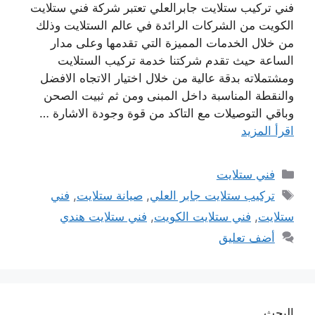
فني تركيب ستلايت جابرالعلي تعتبر شركة فني ستلايت
الكويت من الشركات الرائدة في عالم الستلايت وذلك
من خلال الخدمات المميزة التي تقدمها وعلى مدار
الساعة حيث تقدم شركتنا خدمة تركيب الستلايت
ومشتملاته بدقة عالية من خلال اختيار الاتجاه الافضل
والنقطة المناسبة داخل المبنى ومن ثم ثبيت الصحن
وباقي التوصيلات مع التاكد من قوة وجودة الاشارة …
اقرأ المزيد
التصنيفات
فني ستلايت
الوسوم
تركيب ستلايت جابر العلي
,
صيانة ستلايت
,
فني
ستلايت
,
فني ستلايت الكويت
,
فني ستلايت هندي
أضف تعليق
البحث