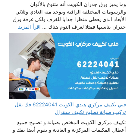
وما يميز ورق جدران الكويت أنه متنوع بالألوان
والرسومات المختلفة الراقية ويوجد منه العادي وثلاثي
الأبعاد الذي يعطي منظرا جذابا للغرف ولكل غرفة ورق
جدران يناسبها فمثلا لغرف النوم هناك ...
اقرأ المزيد
فني تكييف مركزي هندي الكويت 62224041 فك نقل
تركيب صيانة تصليح تكييف سنترال
تكييف مركزي الكويت المختص بصيانة و تصليح جميع
أعطال المكيفات المركزية و العادية و يقوم أيضا بفك و