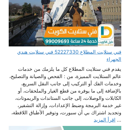
فني ستلايت المطلاع 52227330 فني ستلايت هندي
الجهراء
يقدم فني ستلايت المطلاع كل ما يلزمك من خدمات
عالم الستلايت المميزة، من : الفحص والصيانة والتصليح،
وخدمات الفك أو التركيب إلى جانب النقل السريع،
بالإضافة إلى ما يوفره من قطع الغيار والملحقات، أو
الكابلات والوصلات، إلى جانب الستاندات والريموتات،
غير خدمة البرمجة وضبط الإعدادات، وإزالة التشفير،
وتجديد اشتراك بي أن سبورت، وتوفير الأطباق اللاقطة،
...
اقرأ المزيد