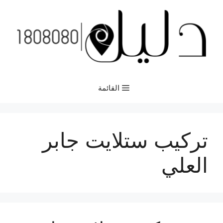
نتقل
لى
لمحتوى
القائمة
تركيب ستلايت جابر
العلي