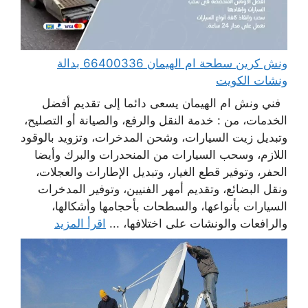
ونش كرين سطحة ام الهيمان 66400336 بدالة
ونشات الكويت
فني ونش ام الهيمان يسعى دائما إلى تقديم أفضل
الخدمات، من : خدمة النقل والرفع، والصيانة أو التصليح،
وتبديل زيت السيارات، وشحن المدخرات، وتزويد بالوقود
اللازم، وسحب السيارات من المنحدرات والبرك وأيضا
الحفر، وتوفير قطع الغيار، وتبديل الإطارات والعجلات،
ونقل البضائع، وتقديم أمهر الفنيين، وتوفير المدخرات
السيارات بأنواعها، والسطحات بأحجامها وأشكالها،
والرافعات والونشات على اختلافها، ...
اقرأ المزيد