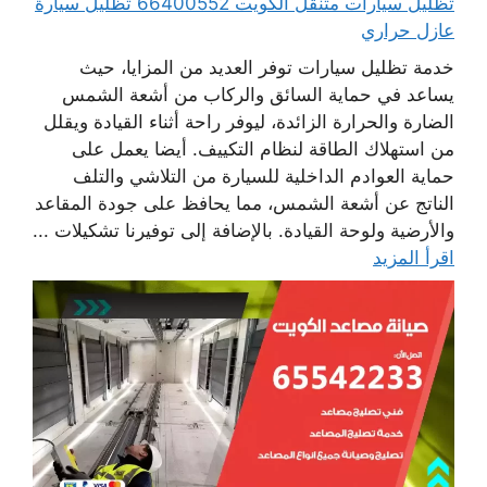
تظليل سيارات متنقل الكويت 66400552 تظليل سيارة
عازل حراري
خدمة تظليل سيارات توفر العديد من المزايا، حيث
يساعد في حماية السائق والركاب من أشعة الشمس
الضارة والحرارة الزائدة، ليوفر راحة أثناء القيادة ويقلل
من استهلاك الطاقة لنظام التكييف. أيضا يعمل على
حماية العوادم الداخلية للسيارة من التلاشي والتلف
الناتج عن أشعة الشمس، مما يحافظ على جودة المقاعد
والأرضية ولوحة القيادة. بالإضافة إلى توفيرنا تشكيلات ...
اقرأ المزيد