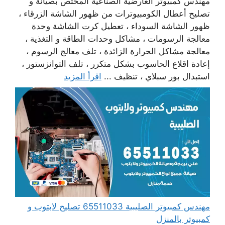
مهندس كمبيوتر العارضية الصناعية المختص بصيانة و
تصليح أعطال الكومبيوترات من ظهور الشاشة الزرقاء ،
ظهور الشاشة السوداء ، تعطيل كرت الشاشة وحدة
معالجة الرسومات ، مشاكل وحدات الطاقة و التغذية ،
معالجة مشاكل الحرارة الزائدة ، تلف معالج الرسوم ،
إعادة اقلاع الحاسوب بشكل متكرر ، تلف التوانزستور ،
استبدال بور سبلاي ، تنظيف ...
اقرأ المزيد
مهندس كمبيوتر الصليبية 65511033 تصليح لابتوب و
كمبيوتر بالمنزل