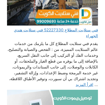
فني ستلايت المطلاع 52227330 فني ستلايت هندي
الجهراء
يقدم فني ستلايت المطلاع كل ما يلزمك من خدمات
عالم الستلايت المميزة، من : الفحص والصيانة والتصليح،
وخدمات الفك أو التركيب إلى جانب النقل السريع،
بالإضافة إلى ما يوفره من قطع الغيار والملحقات، أو
الكابلات والوصلات، إلى جانب الستاندات والريموتات،
غير خدمة البرمجة وضبط الإعدادات، وإزالة التشفير،
وتجديد اشتراك بي أن سبورت، وتوفير الأطباق اللاقطة،
...
اقرأ المزيد