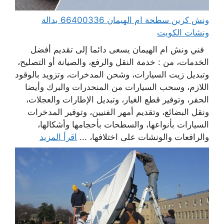
ونش كرين سطحة ام الهيمان 66400336 بدالة
ونشات الكويت
فني ونش ام الهيمان يسعى دائما إلى تقديم أفضل
الخدمات، من : خدمة النقل والرفع، والصيانة أو التصليح،
وتبديل زيت السيارات، وشحن المدخرات، وتزويد بالوقود
اللازم، وسحب السيارات من المنحدرات والبرك وأيضا
الحفر، وتوفير قطع الغيار، وتبديل الإطارات والعجلات،
ونقل البضائع، وتقديم أمهر الفنيين، وتوفير المدخرات
السيارات بأنواعها، والسطحات بأحجامها وأشكالها،
والرافعات والونشات على اختلافها، ...
اقرأ المزيد