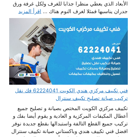
الأبعاد الذي يعطي منظرا جذابا للغرف ولكل غرفة ورق
جدران يناسبها فمثلا لغرف النوم هناك ...
اقرأ المزيد
فني تكييف مركزي هندي الكويت 62224041 فك نقل
تركيب صيانة تصليح تكييف سنترال
تكييف مركزي الكويت المختص بصيانة و تصليح جميع
أعطال المكيفات المركزية و العادية و يقوم أيضا بفك و
تركيب جميع القطع التالفة واستبدالها بقطع جديدة نوفر
افضل فني تكييف هندي وباكستاني صيانة تكييف سنترال