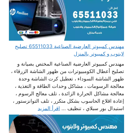
مهندس كمبيوتر العارضية الصناعية 65511033 تصليح
لابتوب و كمبيوتر بالمنزل
مهندس كمبيوتر العارضية الصناعية المختص بصيانة و
تصليح أعطال الكومبيوترات من ظهور الشاشة الزرقاء ،
ظهور الشاشة السوداء ، تعطيل كرت الشاشة وحدة
معالجة الرسومات ، مشاكل وحدات الطاقة و التغذية ،
معالجة مشاكل الحرارة الزائدة ، تلف معالج الرسوم ،
إعادة اقلاع الحاسوب بشكل متكرر ، تلف التوانزستور ،
استبدال بور سبلاي ، تنظيف ...
اقرأ المزيد