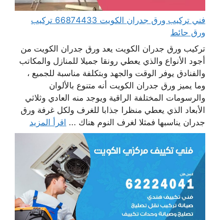
فني تركيب ورق جدران الكويت 66874433 تركيب
ورق حائط
تركيب ورق جدران الكويت يعد ورق جدران الكويت من
أجود الأنواع والذي يعطي رونقا جميلا للمنازل والمكاتب
والفنادق يوفر الوقت والجهد وبتكلفة مناسبة للجميع ،
وما يميز ورق جدران الكويت أنه متنوع بالألوان
والرسومات المختلفة الراقية ويوجد منه العادي وثلاثي
الأبعاد الذي يعطي منظرا جذابا للغرف ولكل غرفة ورق
جدران يناسبها فمثلا لغرف النوم هناك ...
اقرأ المزيد