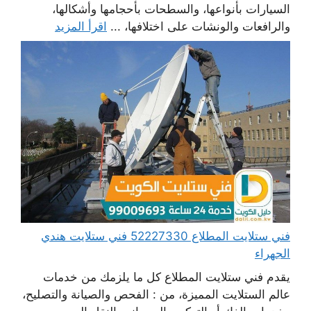
السيارات بأنواعها، والسطحات بأحجامها وأشكالها،
والرافعات والونشات على اختلافها، ...
اقرأ المزيد
فني ستلايت المطلاع 52227330 فني ستلايت هندي
الجهراء
يقدم فني ستلايت المطلاع كل ما يلزمك من خدمات
عالم الستلايت المميزة، من : الفحص والصيانة والتصليح،