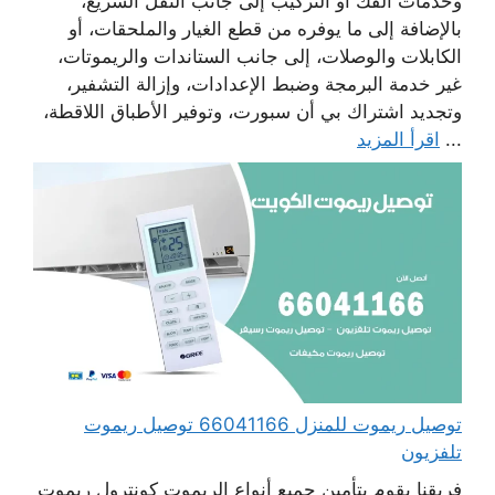
وخدمات الفك أو التركيب إلى جانب النقل السريع،
بالإضافة إلى ما يوفره من قطع الغيار والملحقات، أو
الكابلات والوصلات، إلى جانب الستاندات والريموتات،
غير خدمة البرمجة وضبط الإعدادات، وإزالة التشفير،
وتجديد اشتراك بي أن سبورت، وتوفير الأطباق اللاقطة،
...
اقرأ المزيد
توصيل ريموت للمنزل 66041166 توصيل ريموت
تلفزيون
فريقنا يقوم بتأمين جميع أنواع الريموت كونترول ريموت