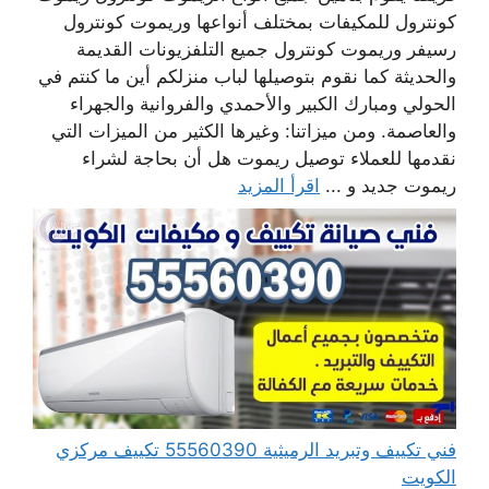
كونترول للمكيفات بمختلف أنواعها وريموت كونترول
رسيفر وريموت كونترول جميع التلفزيونات القديمة
والحديثة كما نقوم بتوصيلها لباب منزلكم أين ما كنتم في
الحولي ومبارك الكبير والأحمدي والفروانية والجهراء
والعاصمة. ومن ميزاتنا: وغيرها الكثير من الميزات التي
نقدمها للعملاء توصيل ريموت هل أن بحاجة لشراء
ريموت جديد و ...
اقرأ المزيد
فني تكييف وتبريد الرميثية 55560390 تكييف مركزي
الكويت