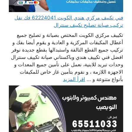
فني تكييف مركزي هندي الكويت 62224041 فك نقل
تركيب صيانة تصليح تكييف سنترال
تكييف مركزي الكويت المختص بصيانة و تصليح جميع
أعطال المكيفات المركزية و العادية و يقوم أيضا بفك و
تركيب جميع القطع التالفة واستبدالها بقطع جديدة نوفر
افضل فني تكييف هندي وباكستاني صيانة تكييف سنترال
وحدات تبريد للابنية، نعمل على تأمين جميع المعدات و
الاجهزة اللازمة ، و نقوم بتأمين غاز خاص للمكيفات
بأنواع متنوعة و ...
اقرأ المزيد