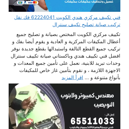
فني تكييف مركزي هندي الكويت 62224041 فك نقل
تركيب صيانة تصليح تكييف سنترال
تكييف مركزي الكويت المختص بصيانة و تصليح جميع
أعطال المكيفات المركزية و العادية و يقوم أيضا بفك و
تركيب جميع القطع التالفة واستبدالها بقطع جديدة نوفر
افضل فني تكييف هندي وباكستاني صيانة تكييف سنترال
وحدات تبريد للابنية، نعمل على تأمين جميع المعدات و
الاجهزة اللازمة ، و نقوم بتأمين غاز خاص للمكيفات
بأنواع متنوعة و ...
اقرأ المزيد