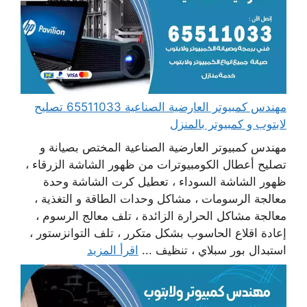
مهندس كمبيوتر العارضية الصناعية 65511033 تصليح
لابتوب و كمبيوتر بالمنزل
مهندس كمبيوتر العارضية الصناعية المختص بصيانة و
تصليح أعطال الكومبيوترات من ظهور الشاشة الزرقاء ،
ظهور الشاشة السوداء ، تعطيل كرت الشاشة وحدة
معالجة الرسومات ، مشاكل وحدات الطاقة و التغذية ،
معالجة مشاكل الحرارة الزائدة ، تلف معالج الرسوم ،
إعادة اقلاع الحاسوب بشكل متكرر ، تلف التوانزستور ،
استبدال بور سبلاي ، تنظيف ...
اقرأ المزيد