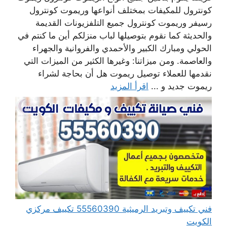
كونترول للمكيفات بمختلف أنواعها وريموت كونترول
رسيفر وريموت كونترول جميع التلفزيونات القديمة
والحديثة كما نقوم بتوصيلها لباب منزلكم أين ما كنتم في
الحولي ومبارك الكبير والأحمدي والفروانية والجهراء
والعاصمة. ومن ميزاتنا: وغيرها الكثير من الميزات التي
نقدمها للعملاء توصيل ريموت هل أن بحاجة لشراء
ريموت جديد و ...
اقرأ المزيد
فني تكييف وتبريد الرميثية 55560390 تكييف مركزي
الكويت