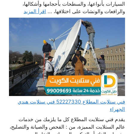
السيارات بأنواعها، والسطحات بأحجامها وأشكالها،
والرافعات والونشات على اختلافها، ...
اقرأ المزيد
فني ستلايت المطلاع 52227330 فني ستلايت هندي
الجهراء
يقدم فني ستلايت المطلاع كل ما يلزمك من خدمات
عالم الستلايت المميزة، من : الفحص والصيانة والتصليح،