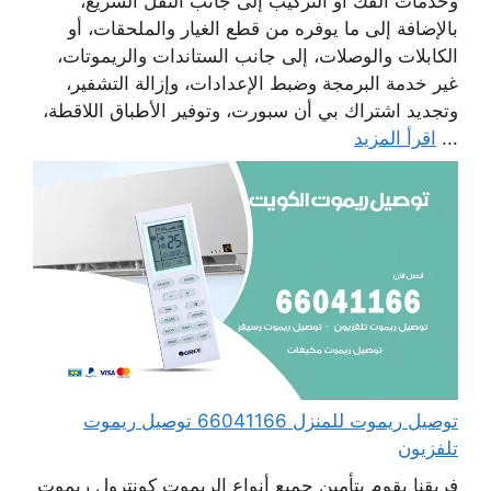
وخدمات الفك أو التركيب إلى جانب النقل السريع،
بالإضافة إلى ما يوفره من قطع الغيار والملحقات، أو
الكابلات والوصلات، إلى جانب الستاندات والريموتات،
غير خدمة البرمجة وضبط الإعدادات، وإزالة التشفير،
وتجديد اشتراك بي أن سبورت، وتوفير الأطباق اللاقطة،
...
اقرأ المزيد
توصيل ريموت للمنزل 66041166 توصيل ريموت
تلفزيون
فريقنا يقوم بتأمين جميع أنواع الريموت كونترول ريموت