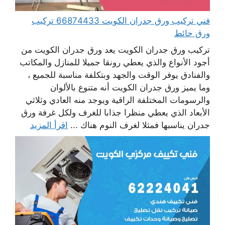
فني تركيب ورق جدران الكويت 66874433 تركيب
ورق حائط
تركيب ورق جدران الكويت يعد ورق جدران الكويت من
أجود الأنواع والذي يعطي رونقا جميلا للمنازل والمكاتب
والفنادق يوفر الوقت والجهد وبتكلفة مناسبة للجميع ،
وما يميز ورق جدران الكويت أنه متنوع بالألوان
والرسومات المختلفة الراقية ويوجد منه العادي وثلاثي
الأبعاد الذي يعطي منظرا جذابا للغرف ولكل غرفة ورق
جدران يناسبها فمثلا لغرف النوم هناك ...
اقرأ المزيد