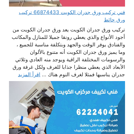
فني تركيب ورق جدران الكويت 66874433 تركيب
ورق حائط
تركيب ورق جدران الكويت يعد ورق جدران الكويت من
أجود الأنواع والذي يعطي رونقا جميلا للمنازل والمكاتب
والفنادق يوفر الوقت والجهد وبتكلفة مناسبة للجميع ،
وما يميز ورق جدران الكويت أنه متنوع بالألوان
والرسومات المختلفة الراقية ويوجد منه العادي وثلاثي
الأبعاد الذي يعطي منظرا جذابا للغرف ولكل غرفة ورق
جدران يناسبها فمثلا لغرف النوم هناك ...
اقرأ المزيد