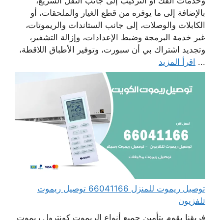
وخدمات الفك أو التركيب إلى جانب النقل السريع،
بالإضافة إلى ما يوفره من قطع الغيار والملحقات، أو
الكابلات والوصلات، إلى جانب الستاندات والريموتات،
غير خدمة البرمجة وضبط الإعدادات، وإزالة التشفير،
وتجديد اشتراك بي أن سبورت، وتوفير الأطباق اللاقطة،
...
اقرأ المزيد
توصيل ريموت للمنزل 66041166 توصيل ريموت
تلفزيون
فريقنا يقوم بتأمين جميع أنواع الريموت كونترول ريموت