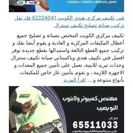
فني تكييف مركزي هندي الكويت 62224041 فك نقل
تركيب صيانة تصليح تكييف سنترال
تكييف مركزي الكويت المختص بصيانة و تصليح جميع
أعطال المكيفات المركزية و العادية و يقوم أيضا بفك و
تركيب جميع القطع التالفة واستبدالها بقطع جديدة نوفر
افضل فني تكييف هندي وباكستاني صيانة تكييف سنترال
وحدات تبريد للابنية، نعمل على تأمين جميع المعدات و
الاجهزة اللازمة ، و نقوم بتأمين غاز خاص للمكيفات
بأنواع متنوعة و ...
اقرأ المزيد