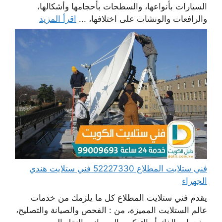
السيارات بأنواعها، والسطحات بأحجامها وأشكالها،
والرافعات والونشات على اختلافها، ...
اقرأ المزيد
فني ستلايت المطلاع 52227330 فني ستلايت هندي
الجهراء
يقدم فني ستلايت المطلاع كل ما يلزمك من خدمات
عالم الستلايت المميزة، من : الفحص والصيانة والتصليح،