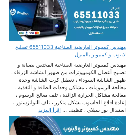
مهندس كمبيوتر العارضية الصناعية 65511033 تصليح
لابتوب و كمبيوتر بالمنزل
مهندس كمبيوتر العارضية الصناعية المختص بصيانة و
تصليح أعطال الكومبيوترات من ظهور الشاشة الزرقاء ،
ظهور الشاشة السوداء ، تعطيل كرت الشاشة وحدة
معالجة الرسومات ، مشاكل وحدات الطاقة و التغذية ،
معالجة مشاكل الحرارة الزائدة ، تلف معالج الرسوم ،
إعادة اقلاع الحاسوب بشكل متكرر ، تلف التوانزستور ،
استبدال بور سبلاي ، تنظيف ...
اقرأ المزيد