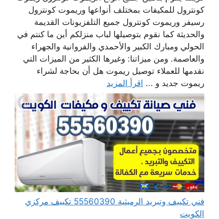
كونترول للمكيفات بمختلف أنواعها وريموت كونترول
رسيفر وريموت كونترول جميع التلفزيونات القديمة
والحديثة كما نقوم بتوصيلها لباب منزلكم أين ما كنتم في
الحولي ومبارك الكبير والأحمدي والفروانية والجهراء
والعاصمة. ومن ميزاتنا: وغيرها الكثير من الميزات التي
نقدمها للعملاء توصيل ريموت هل أن بحاجة لشراء
ريموت جديد و ...
اقرأ المزيد
فني تكييف وتبريد الرميثية 55560390 تكييف مركزي
الكويت