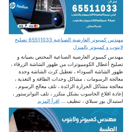
مهندس كمبيوتر العارضية الصناعية 65511033 تصليح
لابتوب و كمبيوتر بالمنزل
مهندس كمبيوتر العارضية الصناعية المختص بصيانة و
تصليح أعطال الكومبيوترات من ظهور الشاشة الزرقاء ،
ظهور الشاشة السوداء ، تعطيل كرت الشاشة وحدة
معالجة الرسومات ، مشاكل وحدات الطاقة و التغذية ،
معالجة مشاكل الحرارة الزائدة ، تلف معالج الرسوم ،
إعادة اقلاع الحاسوب بشكل متكرر ، تلف التوانزستور ،
استبدال بور سبلاي ، تنظيف ...
اقرأ المزيد