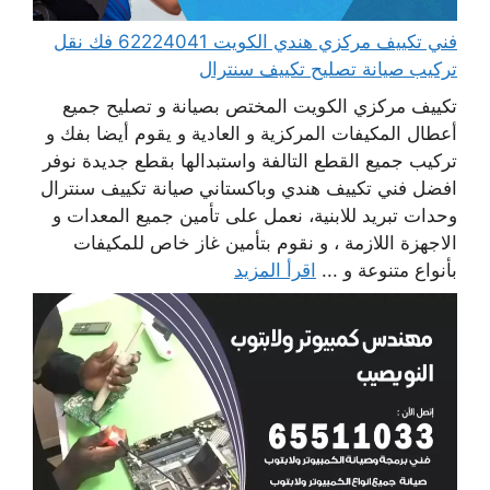
فني تكييف مركزي هندي الكويت 62224041 فك نقل
تركيب صيانة تصليح تكييف سنترال
تكييف مركزي الكويت المختص بصيانة و تصليح جميع
أعطال المكيفات المركزية و العادية و يقوم أيضا بفك و
تركيب جميع القطع التالفة واستبدالها بقطع جديدة نوفر
افضل فني تكييف هندي وباكستاني صيانة تكييف سنترال
وحدات تبريد للابنية، نعمل على تأمين جميع المعدات و
الاجهزة اللازمة ، و نقوم بتأمين غاز خاص للمكيفات
بأنواع متنوعة و ...
اقرأ المزيد