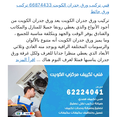
فني تركيب ورق جدران الكويت 66874433 تركيب
ورق حائط
تركيب ورق جدران الكويت يعد ورق جدران الكويت من
أجود الأنواع والذي يعطي رونقا جميلا للمنازل والمكاتب
والفنادق يوفر الوقت والجهد وبتكلفة مناسبة للجميع ،
وما يميز ورق جدران الكويت أنه متنوع بالألوان
والرسومات المختلفة الراقية ويوجد منه العادي وثلاثي
الأبعاد الذي يعطي منظرا جذابا للغرف ولكل غرفة ورق
جدران يناسبها فمثلا لغرف النوم هناك ...
اقرأ المزيد