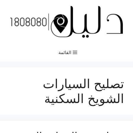
نتقل
لى
لمحتوى
القائمة
تصليح السيارات
الشويخ السكنية