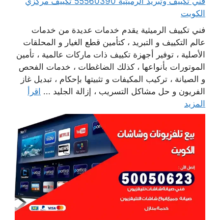
فني تكييف وتبريد الرميثية 55560390 تكييف مركزي
الكويت
فني تكييف الرميثية يقدم خدمات عديدة من خدمات
عالم التكييف و التبريد ، كتأمين قطع الغيار و المحلقات
الأصلية ، توفير أجهزة تكييف ذات ماركات عالمية ، تأمين
الموتورات بأنواعها ، كذلك الضاغطات ، خدمات الفحص
و الصيانة ، تركيب المكيفات و تثبيتها بإحكام ، تبديل غاز
الفريون و حل مشاكل التسريب ، إزالة الجليد ...
اقرأ
المزيد