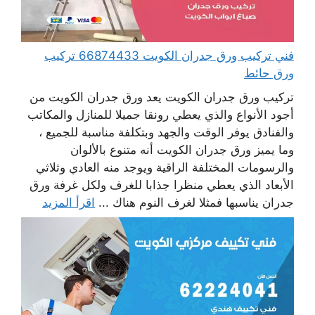
فني تركيب ورق جدران الكويت 66874433 تركيب
ورق حائط
تركيب ورق جدران الكويت يعد ورق جدران الكويت من
أجود الأنواع والذي يعطي رونقا جميلا للمنازل والمكاتب
والفنادق يوفر الوقت والجهد وبتكلفة مناسبة للجميع ،
وما يميز ورق جدران الكويت أنه متنوع بالألوان
والرسومات المختلفة الراقية ويوجد منه العادي وثلاثي
الأبعاد الذي يعطي منظرا جذابا للغرف ولكل غرفة ورق
جدران يناسبها فمثلا لغرف النوم هناك ...
اقرأ المزيد