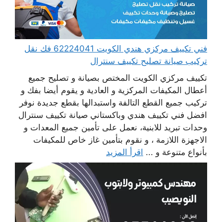
فني تكييف مركزي هندي الكويت 62224041 فك نقل
تركيب صيانة تصليح تكييف سنترال
تكييف مركزي الكويت المختص بصيانة و تصليح جميع
أعطال المكيفات المركزية و العادية و يقوم أيضا بفك و
تركيب جميع القطع التالفة واستبدالها بقطع جديدة نوفر
افضل فني تكييف هندي وباكستاني صيانة تكييف سنترال
وحدات تبريد للابنية، نعمل على تأمين جميع المعدات و
الاجهزة اللازمة ، و نقوم بتأمين غاز خاص للمكيفات
بأنواع متنوعة و ...
اقرأ المزيد