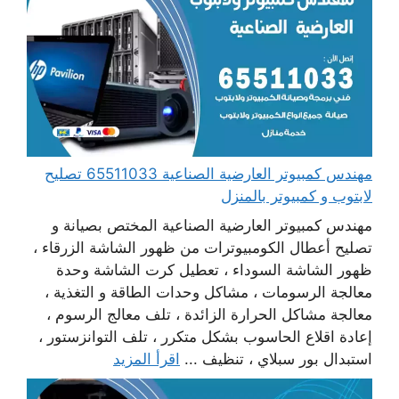
مهندس كمبيوتر العارضية الصناعية 65511033 تصليح
لابتوب و كمبيوتر بالمنزل
مهندس كمبيوتر العارضية الصناعية المختص بصيانة و
تصليح أعطال الكومبيوترات من ظهور الشاشة الزرقاء ،
ظهور الشاشة السوداء ، تعطيل كرت الشاشة وحدة
معالجة الرسومات ، مشاكل وحدات الطاقة و التغذية ،
معالجة مشاكل الحرارة الزائدة ، تلف معالج الرسوم ،
إعادة اقلاع الحاسوب بشكل متكرر ، تلف التوانزستور ،
استبدال بور سبلاي ، تنظيف ...
اقرأ المزيد