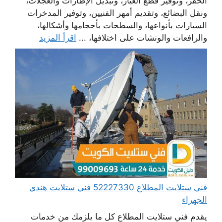
الحفر، وتوفير قطع الغيار، وتبديل الإطارات والعجلات،
ونقل البضائع، وتقديم أمهر الفنيين، وتوفير المدخرات
السيارات بأنواعها، والسطحات بأحجامها وأشكالها،
والرافعات والونشات على اختلافها، ...
اقرأ المزيد
فني ستلايت المطلاع 52227330 فني ستلايت هندي
الجهراء
يقدم فني ستلايت المطلاع كل ما يلزمك من خدمات