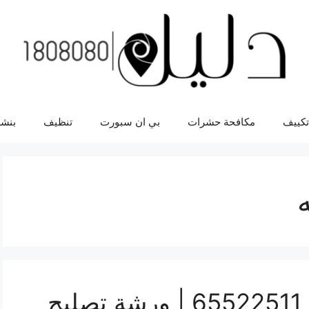
تكييف
مكافحة حشرات
بي ان سبورت
تنظيف
بنشر
تصليح تلفونات العديليه| 65522511 | ورشة تصليح