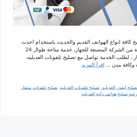
يح كافة انواع الهواتف القديم والحديث باستخدام احدث
تكنولوجيا اصلاح الاعطال مع توافر قطع غيار اصلية من الشركة المصنعة للجهاز، خدمة متاحة طوال 24
 ، لطلب الخدمة تواصل مع تصليح تلفونات العديليه.
ة وكافة مدن …
اقرأ المزيد
صليح ايفون العديليه
,
تصليح تلفونات العديليه
,
تصليح تلفونات متنقل
شة تصليح هواتف ذكية العديليه