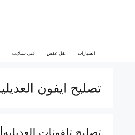
نتقل
لى
لمحتوى
السيارات
نقل عفش
فني ستلايت
تصليح ايفون العديليه