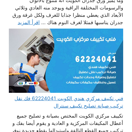
وما يميز ورق جدران الكويت أنه متنوع بالألوان
والرسومات المختلفة الراقية ويوجد منه العادي وثلاثي
الأبعاد الذي يعطي منظرا جذابا للغرف ولكل غرفة ورق
جدران يناسبها فمثلا لغرف النوم هناك ...
اقرأ المزيد
فني تكييف مركزي هندي الكويت 62224041 فك نقل
تركيب صيانة تصليح تكييف سنترال
تكييف مركزي الكويت المختص بصيانة و تصليح جميع
أعطال المكيفات المركزية و العادية و يقوم أيضا بفك و
تركيب جميع القطع التالفة واستبدالها بقطع جديدة نوفر