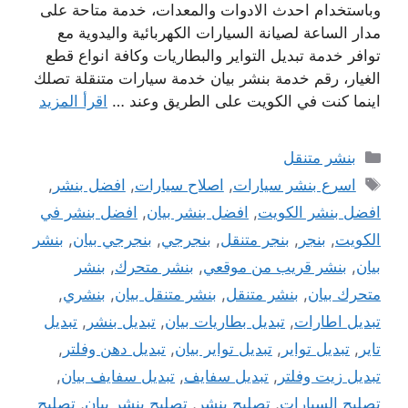
وباستخدام احدث الادوات والمعدات، خدمة متاحة على
مدار الساعة لصيانة السيارات الكهربائية واليدوية مع
توافر خدمة تبديل التواير والبطاريات وكافة انواع قطع
الغيار، رقم خدمة بنشر بيان خدمة سيارات متنقلة تصلك
اينما كنت في الكويت على الطريق وعند …
اقرأ المزيد
التصنيفات
بنشر متنقل
الوسوم
اسرع بنشر سيارات
,
اصلاح سيارات
,
افضل بنشر
,
افضل بنشر الكويت
,
افضل بنشر بيان
,
افضل بنشر في
الكويت
,
بنجر
,
بنجر متنقل
,
بنجرجي
,
بنجرجي بيان
,
بنشر
بيان
,
بنشر قريب من موقعي
,
بنشر متحرك
,
بنشر
متحرك بيان
,
بنشر متنقل
,
بنشر متنقل بيان
,
بنشري
,
تبديل اطارات
,
تبديل بطاريات بيان
,
تبديل بنشر
,
تبديل
تاير
,
تبديل تواير
,
تبديل تواير بيان
,
تبديل دهن وفلتر
,
تبديل زيت وفلتر
,
تبديل سفايف
,
تبديل سفايف بيان
,
تصليح السيارات
,
تصليح بنشر
,
تصليح بنشر بيان
,
تصليح