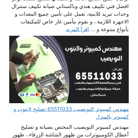
افضل فني تكييف هندي وباكستاني صيانة تكييف سنترال
وحدات تبريد للابنية، نعمل على تأمين جميع المعدات و
الاجهزة اللازمة ، و نقوم بتأمين غاز خاص للمكيفات
بأنواع متنوعة و ...
اقرأ المزيد
مهندس كمبيوتر النويصيب 65511033 تصليح لابتوب و
كمبيوتر بالمنزل
مهندس كمبيوتر النويصيب المختص بصيانة و تصليح
أعطال الكومبيوترات من ظهور الشاشة الزرقاء ، ظهور