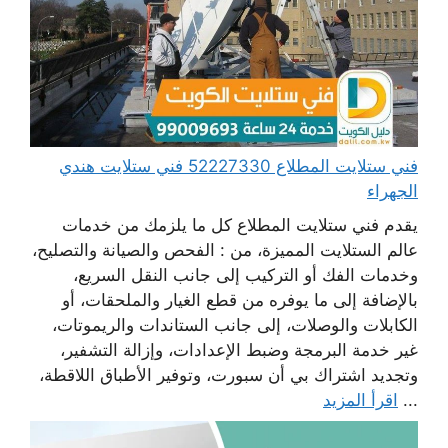
فني ستلايت المطلاع 52227330 فني ستلايت هندي
الجهراء
يقدم فني ستلايت المطلاع كل ما يلزمك من خدمات
عالم الستلايت المميزة، من : الفحص والصيانة والتصليح،
وخدمات الفك أو التركيب إلى جانب النقل السريع،
بالإضافة إلى ما يوفره من قطع الغيار والملحقات، أو
الكابلات والوصلات، إلى جانب الستاندات والريموتات،
غير خدمة البرمجة وضبط الإعدادات، وإزالة التشفير،
وتجديد اشتراك بي أن سبورت، وتوفير الأطباق اللاقطة،
...
اقرأ المزيد