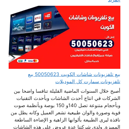
بيع تلفزيونات شاشات الكويت 50050623 بيع
تلفزيونات سمارت كل الموديلات
أصبح خلال السنوات الماضية القليلة تنافسا واضحا بين
الشركات في انتاج أحدث الشاشات وبأحدث التقنيات
وبأحجام متنوعة تصل 140و 150 بوصة وبأنظمة صوت
قوية وصورة والوان طبيعية تشعر العميل وكانه يطل من
نافذة ليرى الطبيعة بألوانها الزاهية و الإضاءة الساطعة
المميزة. ولدى شركتنا عدة عروض على هذه الشاشات