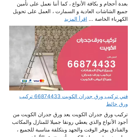
بعدة أحجام و بكافة الأنواع ، كما أننا نعمل على تأمين
جميع الشاشات العادية و السمارت ، العمل على تحويل
الكهرباء الخاصة ...
اقرأ المزيد
فني تركيب ورق جدران الكويت 66874433 تركيب
ورق حائط
تركيب ورق جدران الكويت يعد ورق جدران الكويت من
أجود الأنواع والذي يعطي رونقا جميلا للمنازل والمكاتب
والفنادق يوفر الوقت والجهد وبتكلفة مناسبة للجميع ،