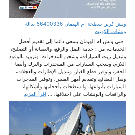
ونش كرين سطحة ام الهيمان 66400336 بدالة
ونشات الكويت
فني ونش ام الهيمان يسعى دائما إلى تقديم أفضل
الخدمات، من : خدمة النقل والرفع، والصيانة أو التصليح،
وتبديل زيت السيارات، وشحن المدخرات، وتزويد بالوقود
اللازم، وسحب السيارات من المنحدرات والبرك وأيضا
الحفر، وتوفير قطع الغيار، وتبديل الإطارات والعجلات،
ونقل البضائع، وتقديم أمهر الفنيين، وتوفير المدخرات
السيارات بأنواعها، والسطحات بأحجامها وأشكالها،
والرافعات والونشات على اختلافها، ...
اقرأ المزيد