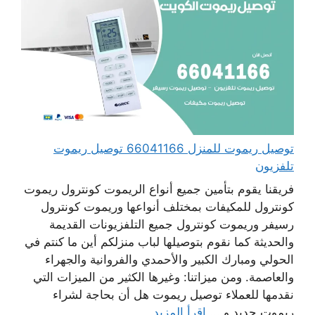
توصيل ريموت للمنزل 66041166 توصيل ريموت
تلفزيون
فريقنا يقوم بتأمين جميع أنواع الريموت كونترول ريموت
كونترول للمكيفات بمختلف أنواعها وريموت كونترول
رسيفر وريموت كونترول جميع التلفزيونات القديمة
والحديثة كما نقوم بتوصيلها لباب منزلكم أين ما كنتم في
الحولي ومبارك الكبير والأحمدي والفروانية والجهراء
والعاصمة. ومن ميزاتنا: وغيرها الكثير من الميزات التي
نقدمها للعملاء توصيل ريموت هل أن بحاجة لشراء
ريموت جديد و ...
اقرأ المزيد