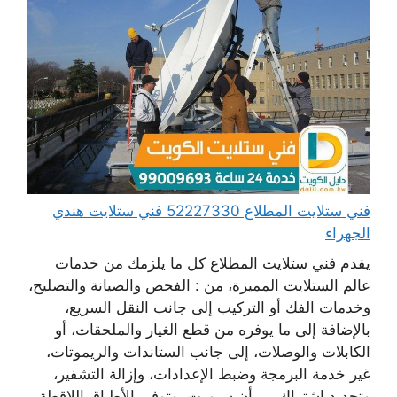
فني ستلايت المطلاع 52227330 فني ستلايت هندي
الجهراء
يقدم فني ستلايت المطلاع كل ما يلزمك من خدمات
عالم الستلايت المميزة، من : الفحص والصيانة والتصليح،
وخدمات الفك أو التركيب إلى جانب النقل السريع،
بالإضافة إلى ما يوفره من قطع الغيار والملحقات، أو
الكابلات والوصلات، إلى جانب الستاندات والريموتات،
غير خدمة البرمجة وضبط الإعدادات، وإزالة التشفير،
وتجديد اشتراك بي أن سبورت، وتوفير الأطباق اللاقطة،