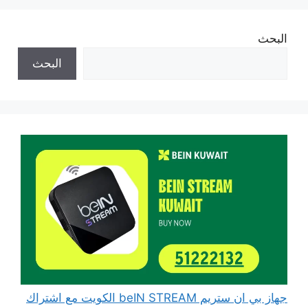
البحث
البحث
جهاز بي ان ستريم beIN STREAM الكويت مع اشتراك