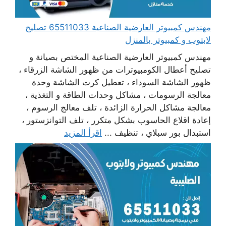
مهندس كمبيوتر العارضية الصناعية 65511033 تصليح
لابتوب و كمبيوتر بالمنزل
مهندس كمبيوتر العارضية الصناعية المختص بصيانة و
تصليح أعطال الكومبيوترات من ظهور الشاشة الزرقاء ،
ظهور الشاشة السوداء ، تعطيل كرت الشاشة وحدة
معالجة الرسومات ، مشاكل وحدات الطاقة و التغذية ،
معالجة مشاكل الحرارة الزائدة ، تلف معالج الرسوم ،
إعادة اقلاع الحاسوب بشكل متكرر ، تلف التوانزستور ،
استبدال بور سبلاي ، تنظيف ...
اقرأ المزيد