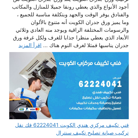
أجود الأنواع والذي يعطي رونقا جميلا للمنازل والمكاتب
والفنادق يوفر الوقت والجهد وبتكلفة مناسبة للجميع ،
وما يميز ورق جدران الكويت أنه متنوع بالألوان
والرسومات المختلفة الراقية ويوجد منه العادي وثلاثي
الأبعاد الذي يعطي منظرا جذابا للغرف ولكل غرفة ورق
جدران يناسبها فمثلا لغرف النوم هناك ...
اقرأ المزيد
فني تكييف مركزي هندي الكويت 62224041 فك نقل
تركيب صيانة تصليح تكييف سنترال