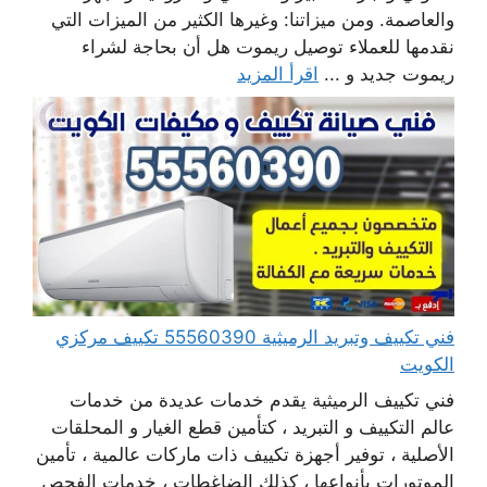
والعاصمة. ومن ميزاتنا: وغيرها الكثير من الميزات التي
نقدمها للعملاء توصيل ريموت هل أن بحاجة لشراء
ريموت جديد و ...
اقرأ المزيد
فني تكييف وتبريد الرميثية 55560390 تكييف مركزي
الكويت
فني تكييف الرميثية يقدم خدمات عديدة من خدمات
عالم التكييف و التبريد ، كتأمين قطع الغيار و المحلقات
الأصلية ، توفير أجهزة تكييف ذات ماركات عالمية ، تأمين
الموتورات بأنواعها ، كذلك الضاغطات ، خدمات الفحص