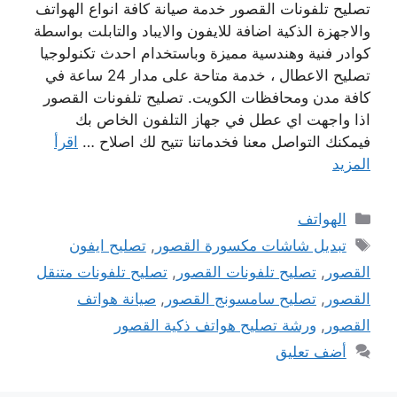
تصليح تلفونات القصور خدمة صيانة كافة انواع الهواتف
والاجهزة الذكية اضافة للايفون والايباد والتابلت بواسطة
كوادر فنية وهندسية مميزة وباستخدام احدث تكنولوجيا
تصليح الاعطال ، خدمة متاحة على مدار 24 ساعة في
كافة مدن ومحافظات الكويت. تصليح تلفونات القصور
اذا واجهت اي عطل في جهاز التلفون الخاص بك
فيمكنك التواصل معنا فخدماتنا تتيح لك اصلاح …
اقرأ
المزيد
التصنيفات
الهواتف
الوسوم
تبديل شاشات مكسورة القصور
,
تصليح ايفون
القصور
,
تصليح تلفونات القصور
,
تصليح تلفونات متنقل
القصور
,
تصليح سامسونج القصور
,
صيانة هواتف
القصور
,
ورشة تصليح هواتف ذكية القصور
أضف تعليق