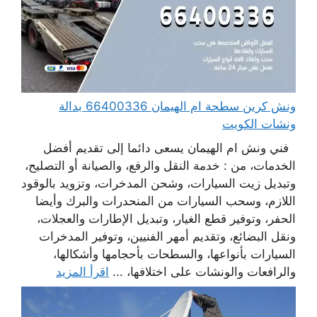
ونش كرين سطحة ام الهيمان 66400336 بدالة
ونشات الكويت
فني ونش ام الهيمان يسعى دائما إلى تقديم أفضل
الخدمات، من : خدمة النقل والرفع، والصيانة أو التصليح،
وتبديل زيت السيارات، وشحن المدخرات، وتزويد بالوقود
اللازم، وسحب السيارات من المنحدرات والبرك وأيضا
الحفر، وتوفير قطع الغيار، وتبديل الإطارات والعجلات،
ونقل البضائع، وتقديم أمهر الفنيين، وتوفير المدخرات
السيارات بأنواعها، والسطحات بأحجامها وأشكالها،
والرافعات والونشات على اختلافها، ...
اقرأ المزيد