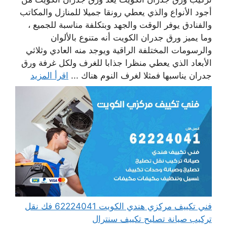
أجود الأنواع والذي يعطي رونقا جميلا للمنازل والمكاتب
والفنادق يوفر الوقت والجهد وبتكلفة مناسبة للجميع ،
وما يميز ورق جدران الكويت أنه متنوع بالألوان
والرسومات المختلفة الراقية ويوجد منه العادي وثلاثي
الأبعاد الذي يعطي منظرا جذابا للغرف ولكل غرفة ورق
جدران يناسبها فمثلا لغرف النوم هناك ...
اقرأ المزيد
فني تكييف مركزي هندي الكويت 62224041 فك نقل
تركيب صيانة تصليح تكييف سنترال