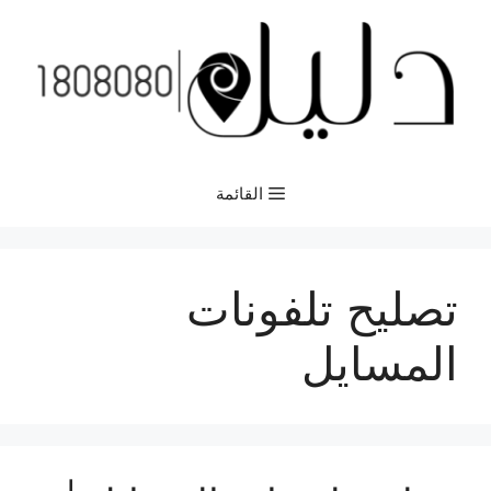
نتقل
لى
لمحتوى
القائمة
تصليح تلفونات
المسايل