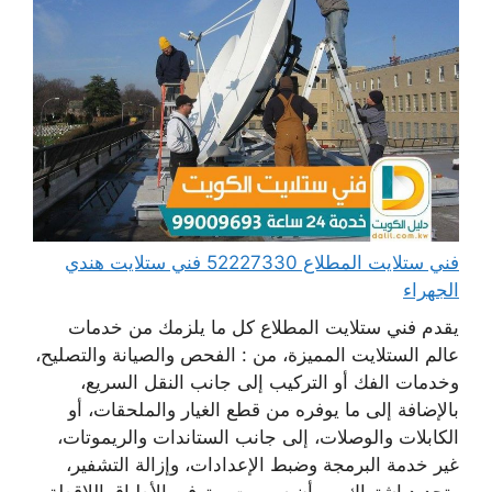
فني ستلايت المطلاع 52227330 فني ستلايت هندي
الجهراء
يقدم فني ستلايت المطلاع كل ما يلزمك من خدمات
عالم الستلايت المميزة، من : الفحص والصيانة والتصليح،
وخدمات الفك أو التركيب إلى جانب النقل السريع،
بالإضافة إلى ما يوفره من قطع الغيار والملحقات، أو
الكابلات والوصلات، إلى جانب الستاندات والريموتات،
غير خدمة البرمجة وضبط الإعدادات، وإزالة التشفير،
وتجديد اشتراك بي أن سبورت، وتوفير الأطباق اللاقطة،