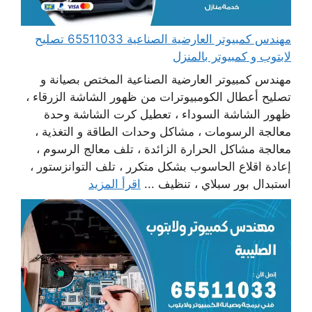
مهندس كمبيوتر العارضية الصناعية 65511033 تصليح
لابتوب و كمبيوتر بالمنزل
مهندس كمبيوتر العارضية الصناعية المختص بصيانة و
تصليح أعطال الكومبيوترات من ظهور الشاشة الزرقاء ،
ظهور الشاشة السوداء ، تعطيل كرت الشاشة وحدة
معالجة الرسومات ، مشاكل وحدات الطاقة و التغذية ،
معالجة مشاكل الحرارة الزائدة ، تلف معالج الرسوم ،
إعادة اقلاع الحاسوب بشكل متكرر ، تلف التوانزستور ،
استبدال بور سبلاي ، تنظيف ...
اقرأ المزيد