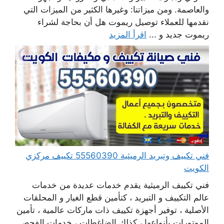
والعاصمة. ومن ميزاتنا: وغيرها الكثير من الميزات التي
نقدمها للعملاء توصيل ريموت هل أن بحاجة لشراء
ريموت جديد و ...
اقرأ المزيد
فني تكييف وتبريد الرميثية 55560390 تكييف مركزي
الكويت
فني تكييف الرميثية يقدم خدمات عديدة من خدمات
عالم التكييف و التبريد ، كتأمين قطع الغيار و المحلقات
الأصلية ، توفير أجهزة تكييف ذات ماركات عالمية ، تأمين
الموتورات بأنواعها ، كذلك الضاغطات ، خدمات الفحص