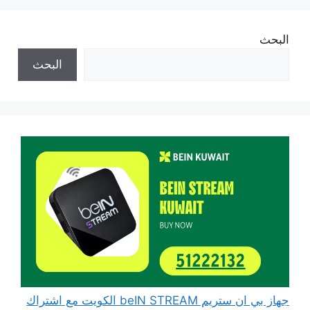
البحث
البحث
جهاز بي ان ستريم beIN STREAM الكويت مع اشتراك