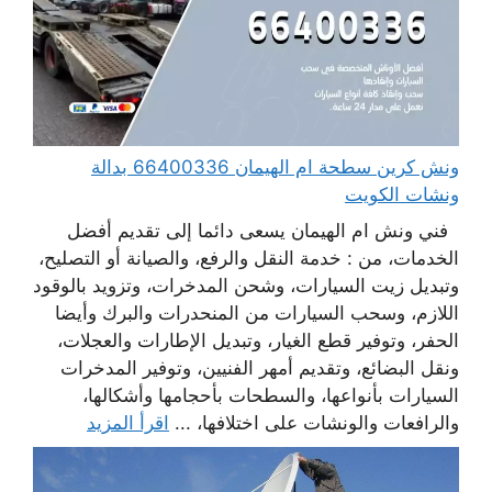
ونش كرين سطحة ام الهيمان 66400336 بدالة
ونشات الكويت
فني ونش ام الهيمان يسعى دائما إلى تقديم أفضل
الخدمات، من : خدمة النقل والرفع، والصيانة أو التصليح،
وتبديل زيت السيارات، وشحن المدخرات، وتزويد بالوقود
اللازم، وسحب السيارات من المنحدرات والبرك وأيضا
الحفر، وتوفير قطع الغيار، وتبديل الإطارات والعجلات،
ونقل البضائع، وتقديم أمهر الفنيين، وتوفير المدخرات
السيارات بأنواعها، والسطحات بأحجامها وأشكالها،
والرافعات والونشات على اختلافها، ...
اقرأ المزيد