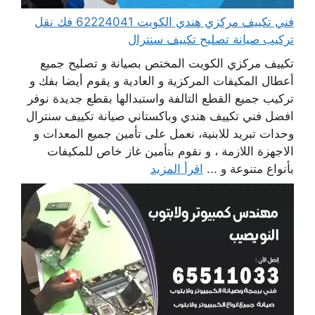
فني تكييف مركزي هندي الكويت 62224041 فك نقل
تركيب صيانة تصليح تكييف سنترال
تكييف مركزي الكويت المختص بصيانة و تصليح جميع
أعطال المكيفات المركزية و العادية و يقوم أيضا بفك و
تركيب جميع القطع التالفة واستبدالها بقطع جديدة نوفر
افضل فني تكييف هندي وباكستاني صيانة تكييف سنترال
وحدات تبريد للابنية، نعمل على تأمين جميع المعدات و
الاجهزة اللازمة ، و نقوم بتأمين غاز خاص للمكيفات
بأنواع متنوعة و ...
اقرأ المزيد