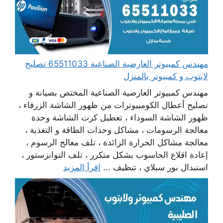
مهندس كمبيوتر العارضية الصناعية 65511033 تصليح
لابتوب و كمبيوتر بالمنزل
مهندس كمبيوتر العارضية الصناعية المختص بصيانة و
تصليح أعطال الكومبيوترات من ظهور الشاشة الزرقاء ،
ظهور الشاشة السوداء ، تعطيل كرت الشاشة وحدة
معالجة الرسومات ، مشاكل وحدات الطاقة و التغذية ،
معالجة مشاكل الحرارة الزائدة ، تلف معالج الرسوم ،
إعادة اقلاع الحاسوب بشكل متكرر ، تلف التوانزستور ،
استبدال بور سبلاي ، تنظيف ...
اقرأ المزيد