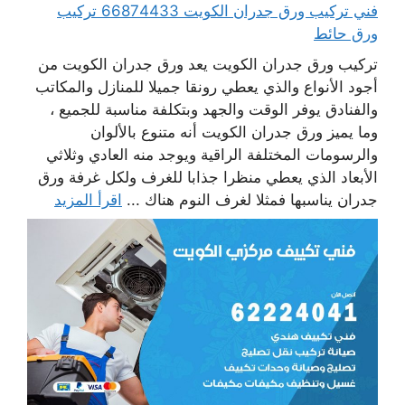
فني تركيب ورق جدران الكويت 66874433 تركيب
ورق حائط
تركيب ورق جدران الكويت يعد ورق جدران الكويت من
أجود الأنواع والذي يعطي رونقا جميلا للمنازل والمكاتب
والفنادق يوفر الوقت والجهد وبتكلفة مناسبة للجميع ،
وما يميز ورق جدران الكويت أنه متنوع بالألوان
والرسومات المختلفة الراقية ويوجد منه العادي وثلاثي
الأبعاد الذي يعطي منظرا جذابا للغرف ولكل غرفة ورق
جدران يناسبها فمثلا لغرف النوم هناك ...
اقرأ المزيد