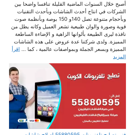
أصبح خلال السنوات الماضية القليلة تنافسا واضحا بين
الشركات في انتاج أحدث الشاشات وبأحدث التقنيات
وبأحجام متنوعة تصل 140و 150 بوصة وبأنظمة صوت
قوية وصورة والوان طبيعية تشعر العميل وكانه يطل من
نافذة ليرى الطبيعة بألوانها الزاهية و الإضاءة الساطعة
المميزة. ولدى شركتنا عدة عروض على هذه الشاشات
المميزة وبسعر الجملة وبمواصفات عالمية ، كما ...
اقرأ
المزيد
فني تصليح تلفزيونات 55880595 إصلاح شاشات