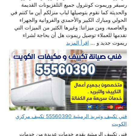
رسيفر وريموت كونترول جميع التلفزيونات القديمة
والحديثة كما نقوم بتوصيلها لباب منزلكم أين ما كنتم في
الحولي ومبارك الكبير والأحمدي والفروانية والجهراء
والعاصمة. ومن ميزاتنا: وغيرها الكثير من الميزات التي
نقدمها للعملاء توصيل ريموت هل أن بحاجة لشراء
ريموت جديد و ...
اقرأ المزيد
فني تكييف وتبريد الرميثية 55560390 تكييف مركزي
الكويت
فني تكييف الرميثية يقدم خدمات عديدة من خدمات