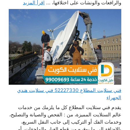
والرافعات والونشات على اختلافها، ...
اقرأ المزيد
فني ستلايت المطلاع 52227330 فني ستلايت هندي
الجهراء
يقدم فني ستلايت المطلاع كل ما يلزمك من خدمات
عالم الستلايت المميزة، من : الفحص والصيانة والتصليح،
وخدمات الفك أو التركيب إلى جانب النقل السريع،
بالإضافة إلى ما يوفره من قطع الغيار والملحقات، أو