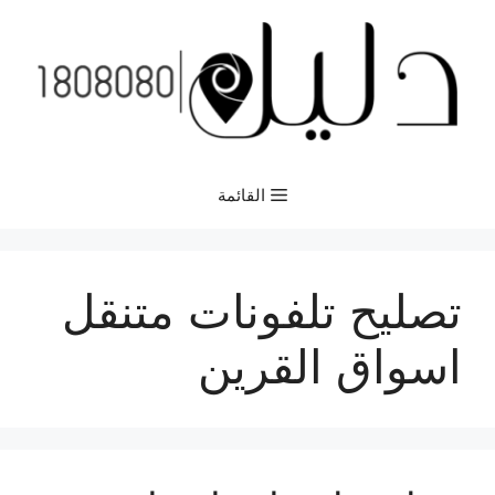
نتقل
لى
لمحتوى
القائمة
تصليح تلفونات متنقل
اسواق القرين