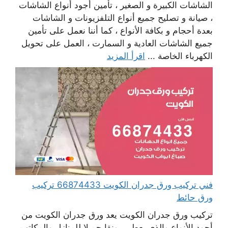
الشاشات الكبيرة و الصغير ، تأمين أجود أنواع الشاشات
، صيانة و تصليح جميع أنواع التلفزيونات و الشاشات
بعدة أحجام و بكافة الأنواع ، كما أننا نعمل على تأمين
جميع الشاشات العادية و السمارت ، العمل على تحويل
الكهرباء الخاصة ...
اقرأ المزيد
فني تركيب ورق جدران الكويت 66874433 تركيب
ورق حائط
تركيب ورق جدران الكويت يعد ورق جدران الكويت من
أجود الأنواع والذي يعطي رونقا جميلا للمنازل والمكاتب