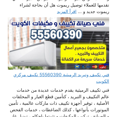
نقدمها للعملاء توصيل ريموت هل أن بحاجة لشراء
ريموت جديد و ...
اقرأ المزيد
فني تكييف وتبريد الرميثية 55560390 تكييف مركزي
الكويت
فني تكييف الرميثية يقدم خدمات عديدة من خدمات
عالم التكييف و التبريد ، كتأمين قطع الغيار و المحلقات
الأصلية ، توفير أجهزة تكييف ذات ماركات عالمية ، تأمين
الموتورات بأنواعها ، كذلك الضاغطات ، خدمات الفحص
و الصيانة ، تركيب المكيفات و تثبيتها بإحكام ، تبديل غاز