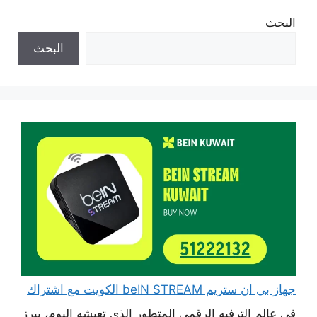
البحث
البحث
جهاز بي ان ستريم beIN STREAM الكويت مع اشتراك
في عالم الترفيه الرقمي المتطور الذي تعيشه اليوم، يبرز