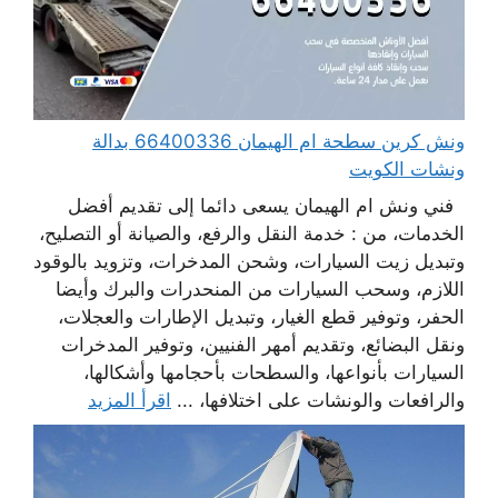
ونش كرين سطحة ام الهيمان 66400336 بدالة
ونشات الكويت
فني ونش ام الهيمان يسعى دائما إلى تقديم أفضل
الخدمات، من : خدمة النقل والرفع، والصيانة أو التصليح،
وتبديل زيت السيارات، وشحن المدخرات، وتزويد بالوقود
اللازم، وسحب السيارات من المنحدرات والبرك وأيضا
الحفر، وتوفير قطع الغيار، وتبديل الإطارات والعجلات،
ونقل البضائع، وتقديم أمهر الفنيين، وتوفير المدخرات
السيارات بأنواعها، والسطحات بأحجامها وأشكالها،
والرافعات والونشات على اختلافها، ...
اقرأ المزيد