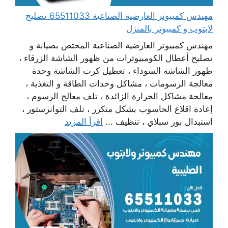
مهندس كمبيوتر العارضية الصناعية 65511033 تصليح
لابتوب و كمبيوتر بالمنزل
مهندس كمبيوتر العارضية الصناعية المختص بصيانة و
تصليح أعطال الكومبيوترات من ظهور الشاشة الزرقاء ،
ظهور الشاشة السوداء ، تعطيل كرت الشاشة وحدة
معالجة الرسومات ، مشاكل وحدات الطاقة و التغذية ،
معالجة مشاكل الحرارة الزائدة ، تلف معالج الرسوم ،
إعادة اقلاع الحاسوب بشكل متكرر ، تلف التوانزستور ،
استبدال بور سبلاي ، تنظيف ...
اقرأ المزيد