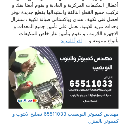
أعطال المكيفات المركزية و العادية و يقوم أيضا بفك و
تركيب جميع القطع التالفة واستبدالها بقطع جديدة نوفر
افضل فني تكييف هندي وباكستاني صيانة تكييف سنترال
وحدات تبريد للابنية، نعمل على تأمين جميع المعدات و
الاجهزة اللازمة ، و نقوم بتأمين غاز خاص للمكيفات
بأنواع متنوعة و ...
اقرأ المزيد
مهندس كمبيوتر النويصيب 65511033 تصليح لابتوب و
كمبيوتر بالمنزل