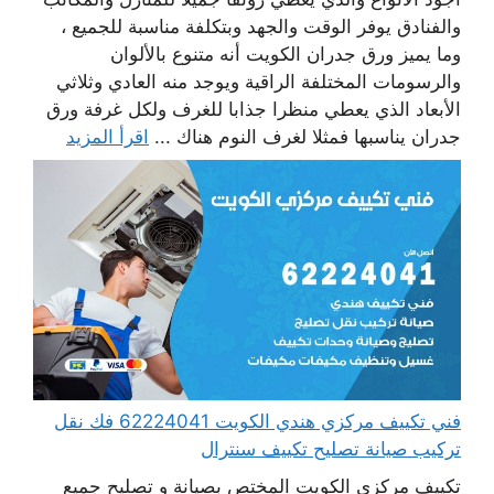
والفنادق يوفر الوقت والجهد وبتكلفة مناسبة للجميع ،
وما يميز ورق جدران الكويت أنه متنوع بالألوان
والرسومات المختلفة الراقية ويوجد منه العادي وثلاثي
الأبعاد الذي يعطي منظرا جذابا للغرف ولكل غرفة ورق
جدران يناسبها فمثلا لغرف النوم هناك ...
اقرأ المزيد
فني تكييف مركزي هندي الكويت 62224041 فك نقل
تركيب صيانة تصليح تكييف سنترال
تكييف مركزي الكويت المختص بصيانة و تصليح جميع