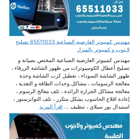
مهندس كمبيوتر العارضية الصناعية 65511033 تصليح
لابتوب و كمبيوتر بالمنزل
مهندس كمبيوتر العارضية الصناعية المختص بصيانة و
تصليح أعطال الكومبيوترات من ظهور الشاشة الزرقاء ،
ظهور الشاشة السوداء ، تعطيل كرت الشاشة وحدة
معالجة الرسومات ، مشاكل وحدات الطاقة و التغذية ،
معالجة مشاكل الحرارة الزائدة ، تلف معالج الرسوم ،
إعادة اقلاع الحاسوب بشكل متكرر ، تلف التوانزستور ،
استبدال بور سبلاي ، تنظيف ...
اقرأ المزيد