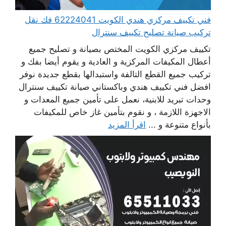
فني تكييف مركزي هندي الكويت 62224041 فك نقل
تركيب صيانة تصليح تكييف سنترال
تكييف مركزي الكويت المختص بصيانة و تصليح جميع
أعطال المكيفات المركزية و العادية و يقوم أيضا بفك و
تركيب جميع القطع التالفة واستبدالها بقطع جديدة نوفر
افضل فني تكييف هندي وباكستاني صيانة تكييف سنترال
وحدات تبريد للابنية، نعمل على تأمين جميع المعدات و
الاجهزة اللازمة ، و نقوم بتأمين غاز خاص للمكيفات
بأنواع متنوعة و ...
اقرأ المزيد