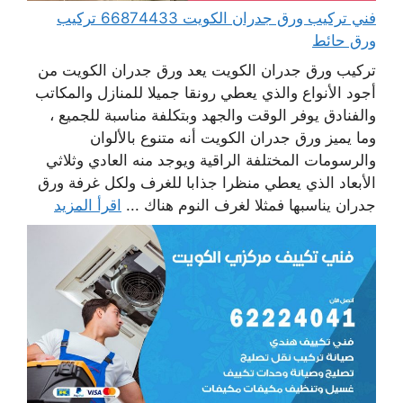
فني تركيب ورق جدران الكويت 66874433 تركيب
ورق حائط
تركيب ورق جدران الكويت يعد ورق جدران الكويت من
أجود الأنواع والذي يعطي رونقا جميلا للمنازل والمكاتب
والفنادق يوفر الوقت والجهد وبتكلفة مناسبة للجميع ،
وما يميز ورق جدران الكويت أنه متنوع بالألوان
والرسومات المختلفة الراقية ويوجد منه العادي وثلاثي
الأبعاد الذي يعطي منظرا جذابا للغرف ولكل غرفة ورق
جدران يناسبها فمثلا لغرف النوم هناك ...
اقرأ المزيد