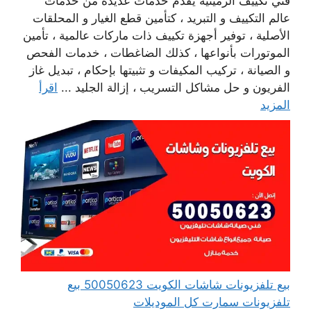
فني تكييف الرميثية يقدم خدمات عديدة من خدمات
عالم التكييف و التبريد ، كتأمين قطع الغيار و المحلقات
الأصلية ، توفير أجهزة تكييف ذات ماركات عالمية ، تأمين
الموتورات بأنواعها ، كذلك الضاغطات ، خدمات الفحص
و الصيانة ، تركيب المكيفات و تثبيتها بإحكام ، تبديل غاز
الفريون و حل مشاكل التسريب ، إزالة الجليد ...
اقرأ
المزيد
بيع تلفزيونات شاشات الكويت 50050623 بيع
تلفزيونات سمارت كل الموديلات