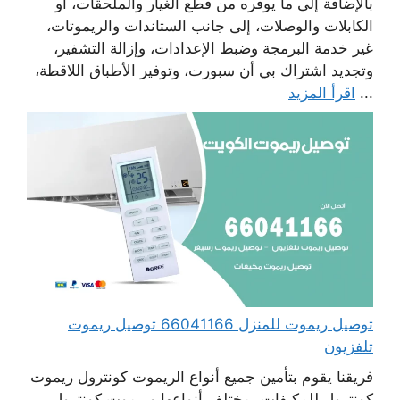
بالإضافة إلى ما يوفره من قطع الغيار والملحقات، أو
الكابلات والوصلات، إلى جانب الستاندات والريموتات،
غير خدمة البرمجة وضبط الإعدادات، وإزالة التشفير،
وتجديد اشتراك بي أن سبورت، وتوفير الأطباق اللاقطة،
...
اقرأ المزيد
توصيل ريموت للمنزل 66041166 توصيل ريموت
تلفزيون
فريقنا يقوم بتأمين جميع أنواع الريموت كونترول ريموت
كونترول للمكيفات بمختلف أنواعها وريموت كونترول