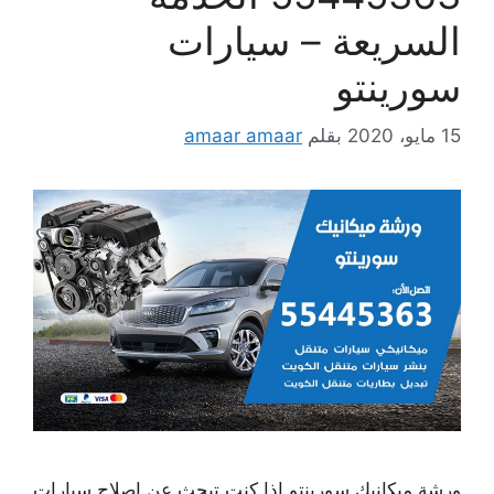
السريعة – سيارات
سورينتو
15 مايو، 2020
بقلم
amaar amaar
ورشة ميكانيك سورينتو إذا كنت تبحث عن إصلاح سيارات