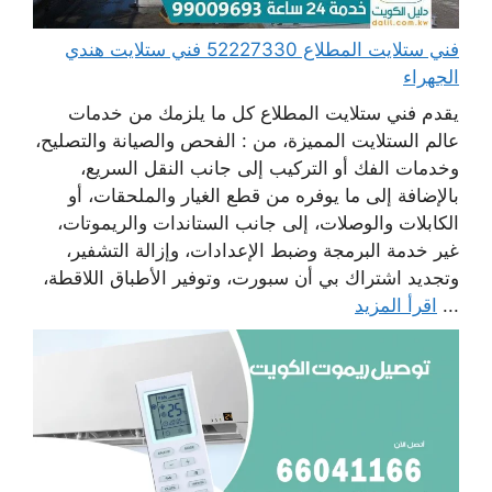
فني ستلايت المطلاع 52227330 فني ستلايت هندي
الجهراء
يقدم فني ستلايت المطلاع كل ما يلزمك من خدمات
عالم الستلايت المميزة، من : الفحص والصيانة والتصليح،
وخدمات الفك أو التركيب إلى جانب النقل السريع،
بالإضافة إلى ما يوفره من قطع الغيار والملحقات، أو
الكابلات والوصلات، إلى جانب الستاندات والريموتات،
غير خدمة البرمجة وضبط الإعدادات، وإزالة التشفير،
وتجديد اشتراك بي أن سبورت، وتوفير الأطباق اللاقطة،
...
اقرأ المزيد