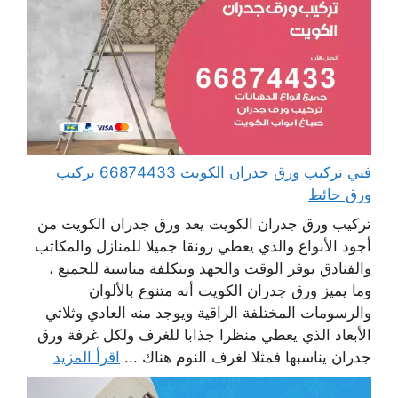
فني تركيب ورق جدران الكويت 66874433 تركيب
ورق حائط
تركيب ورق جدران الكويت يعد ورق جدران الكويت من
أجود الأنواع والذي يعطي رونقا جميلا للمنازل والمكاتب
والفنادق يوفر الوقت والجهد وبتكلفة مناسبة للجميع ،
وما يميز ورق جدران الكويت أنه متنوع بالألوان
والرسومات المختلفة الراقية ويوجد منه العادي وثلاثي
الأبعاد الذي يعطي منظرا جذابا للغرف ولكل غرفة ورق
جدران يناسبها فمثلا لغرف النوم هناك ...
اقرأ المزيد