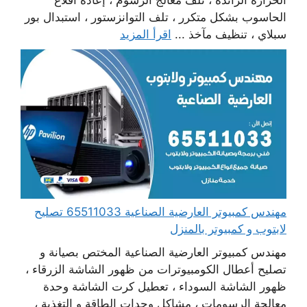
الحرارة الزائدة ، تلف معالج الرسوم ، إعادة اقلاع
الحاسوب بشكل متكرر ، تلف التوانزستور ، استبدال بور
سبلاي ، تنظيف مآخذ ...
اقرأ المزيد
مهندس كمبيوتر العارضية الصناعية 65511033 تصليح
لابتوب و كمبيوتر بالمنزل
مهندس كمبيوتر العارضية الصناعية المختص بصيانة و
تصليح أعطال الكومبيوترات من ظهور الشاشة الزرقاء ،
ظهور الشاشة السوداء ، تعطيل كرت الشاشة وحدة
معالجة الرسومات ، مشاكل وحدات الطاقة و التغذية ،