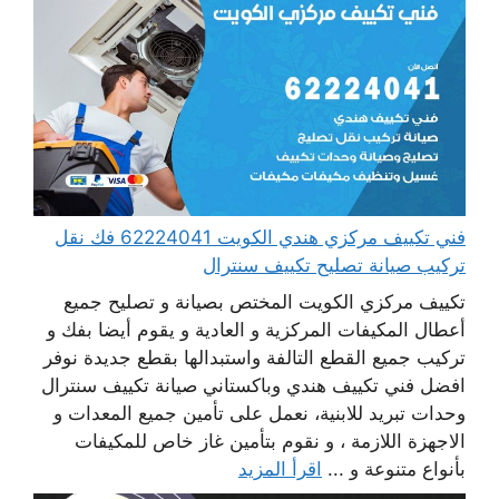
فني تكييف مركزي هندي الكويت 62224041 فك نقل
تركيب صيانة تصليح تكييف سنترال
تكييف مركزي الكويت المختص بصيانة و تصليح جميع
أعطال المكيفات المركزية و العادية و يقوم أيضا بفك و
تركيب جميع القطع التالفة واستبدالها بقطع جديدة نوفر
افضل فني تكييف هندي وباكستاني صيانة تكييف سنترال
وحدات تبريد للابنية، نعمل على تأمين جميع المعدات و
الاجهزة اللازمة ، و نقوم بتأمين غاز خاص للمكيفات
بأنواع متنوعة و ...
اقرأ المزيد