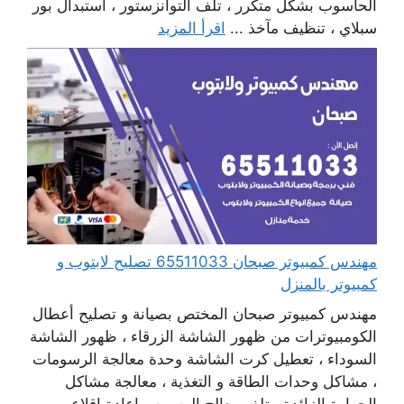
الحاسوب بشكل متكرر ، تلف التوانزستور ، استبدال بور
سبلاي ، تنظيف مآخذ ...
اقرأ المزيد
مهندس كمبيوتر صبحان 65511033 تصليح لابتوب و
كمبيوتر بالمنزل
مهندس كمبيوتر صبحان المختص بصيانة و تصليح أعطال
الكومبيوترات من ظهور الشاشة الزرقاء ، ظهور الشاشة
السوداء ، تعطيل كرت الشاشة وحدة معالجة الرسومات
، مشاكل وحدات الطاقة و التغذية ، معالجة مشاكل