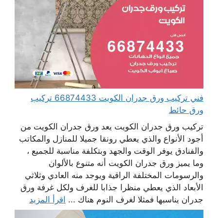
فني تركيب ورق جدران الكويت 66874433 تركيب
ورق حائط
تركيب ورق جدران الكويت يعد ورق جدران الكويت من
أجود الأنواع والذي يعطي رونقا جميلا للمنازل والمكاتب
والفنادق يوفر الوقت والجهد وبتكلفة مناسبة للجميع ،
وما يميز ورق جدران الكويت أنه متنوع بالألوان
والرسومات المختلفة الراقية ويوجد منه العادي وثلاثي
الأبعاد الذي يعطي منظرا جذابا للغرف ولكل غرفة ورق
جدران يناسبها فمثلا لغرف النوم هناك ...
اقرأ المزيد