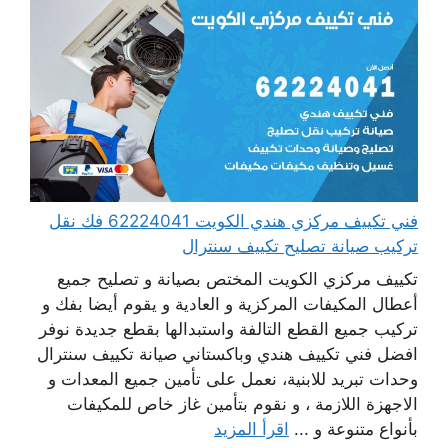
فني تكييف مركزي هندي الكويت 62224041 فك نقل
تركيب صيانة تصليح تكييف سنترال
تكييف مركزي الكويت المختص بصيانة و تصليح جميع
أعطال المكيفات المركزية و العادية و يقوم أيضا بفك و
تركيب جميع القطع التالفة واستبدالها بقطع جديدة نوفر
افضل فني تكييف هندي وباكستاني صيانة تكييف سنترال
وحدات تبريد للابنية، نعمل على تأمين جميع المعدات و
الاجهزة اللازمة ، و نقوم بتأمين غاز خاص للمكيفات
بأنواع متنوعة و ...
اقرأ المزيد