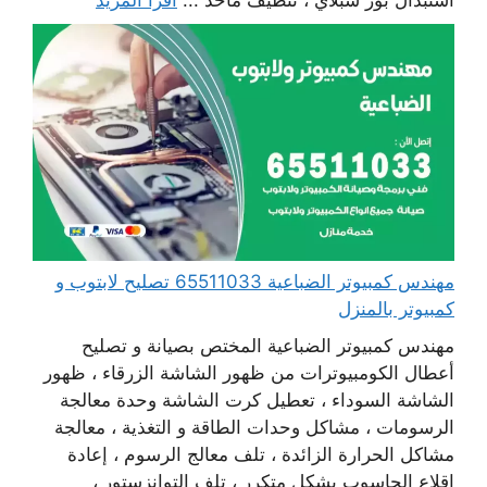
استبدال بور سبلاي ، تنظيف مآخذ ...
اقرأ المزيد
مهندس كمبيوتر الضباعية 65511033 تصليح لابتوب و
كمبيوتر بالمنزل
مهندس كمبيوتر الضباعية المختص بصيانة و تصليح
أعطال الكومبيوترات من ظهور الشاشة الزرقاء ، ظهور
الشاشة السوداء ، تعطيل كرت الشاشة وحدة معالجة
الرسومات ، مشاكل وحدات الطاقة و التغذية ، معالجة
مشاكل الحرارة الزائدة ، تلف معالج الرسوم ، إعادة
اقلاع الحاسوب بشكل متكرر ، تلف التوانزستور ،