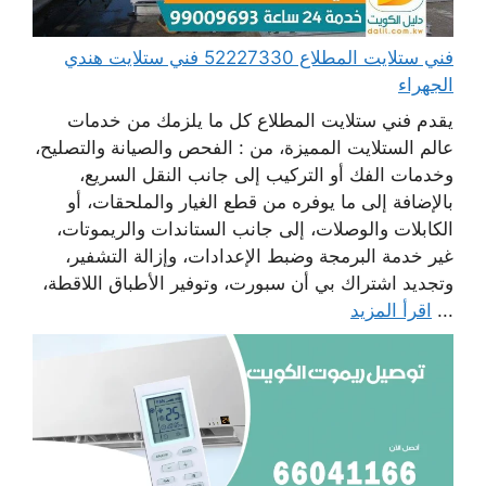
فني ستلايت المطلاع 52227330 فني ستلايت هندي
الجهراء
يقدم فني ستلايت المطلاع كل ما يلزمك من خدمات
عالم الستلايت المميزة، من : الفحص والصيانة والتصليح،
وخدمات الفك أو التركيب إلى جانب النقل السريع،
بالإضافة إلى ما يوفره من قطع الغيار والملحقات، أو
الكابلات والوصلات، إلى جانب الستاندات والريموتات،
غير خدمة البرمجة وضبط الإعدادات، وإزالة التشفير،
وتجديد اشتراك بي أن سبورت، وتوفير الأطباق اللاقطة،
...
اقرأ المزيد