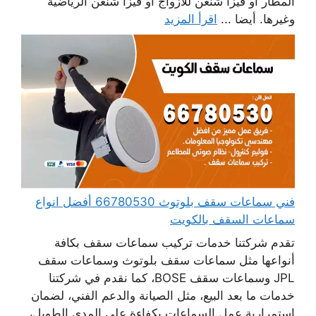
المطار أو فيزا شنغن للأزواج أو فيزا شنغن الرياضية
وغيرها. أيضا ...
اقرأ المزيد
فني سماعات سقف بلوتوث 66780530 أفضل انواع
سماعات السقف بالكويت
تقدم شركتنا خدمات تركيب سماعات سقف بكافة
أنواعها مثل سماعات سقف بلوتوث وسماعات سقف
JPL وسماعات سقف BOSE، كما نقدم في شركتنا
خدمات ما بعد البيع، مثل الصيانة والدعم الفني، لضمان
استمرارية عمل السماعات بكفاءة على المدى الطويل،