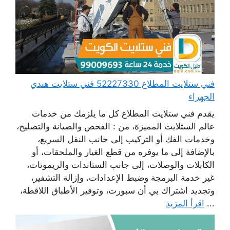
فني ستلايت المطلاع 52227330 فني ستلايت هندي
الجهراء
يقدم فني ستلايت المطلاع كل ما يلزمك من خدمات
عالم الستلايت المميزة، من : الفحص والصيانة والتصليح،
وخدمات الفك أو التركيب إلى جانب النقل السريع،
بالإضافة إلى ما يوفره من قطع الغيار والملحقات، أو
الكابلات والوصلات، إلى جانب الستاندات والريموتات،
غير خدمة البرمجة وضبط الإعدادات، وإزالة التشفير،
وتجديد اشتراك بي أن سبورت، وتوفير الأطباق اللاقطة،
...
اقرأ المزيد