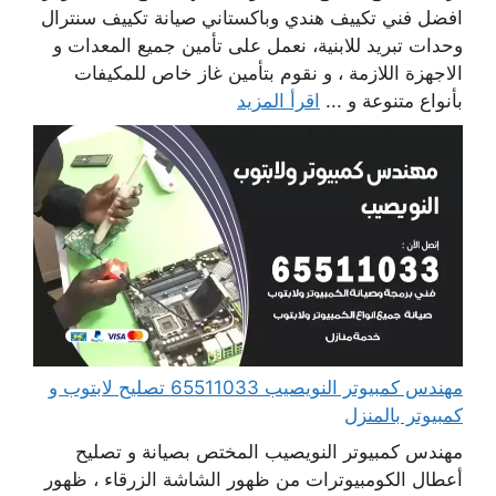
افضل فني تكييف هندي وباكستاني صيانة تكييف سنترال
وحدات تبريد للابنية، نعمل على تأمين جميع المعدات و
الاجهزة اللازمة ، و نقوم بتأمين غاز خاص للمكيفات
بأنواع متنوعة و ...
اقرأ المزيد
مهندس كمبيوتر النويصيب 65511033 تصليح لابتوب و
كمبيوتر بالمنزل
مهندس كمبيوتر النويصيب المختص بصيانة و تصليح
أعطال الكومبيوترات من ظهور الشاشة الزرقاء ، ظهور