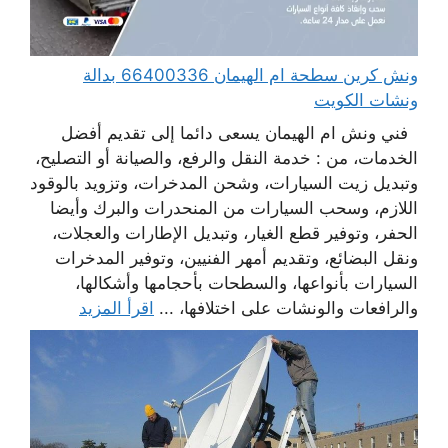
ونش كرين سطحة ام الهيمان 66400336 بدالة
ونشات الكويت
فني ونش ام الهيمان يسعى دائما إلى تقديم أفضل
الخدمات، من : خدمة النقل والرفع، والصيانة أو التصليح،
وتبديل زيت السيارات، وشحن المدخرات، وتزويد بالوقود
اللازم، وسحب السيارات من المنحدرات والبرك وأيضا
الحفر، وتوفير قطع الغيار، وتبديل الإطارات والعجلات،
ونقل البضائع، وتقديم أمهر الفنيين، وتوفير المدخرات
السيارات بأنواعها، والسطحات بأحجامها وأشكالها،
والرافعات والونشات على اختلافها، ...
اقرأ المزيد