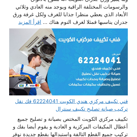
والرسومات المختلفة الراقية ويوجد منه العادي وثلاثي
الأبعاد الذي يعطي منظرا جذابا للغرف ولكل غرفة ورق
جدران يناسبها فمثلا لغرف النوم هناك ...
اقرأ المزيد
فني تكييف مركزي هندي الكويت 62224041 فك نقل
تركيب صيانة تصليح تكييف سنترال
تكييف مركزي الكويت المختص بصيانة و تصليح جميع
أعطال المكيفات المركزية و العادية و يقوم أيضا بفك و
تركيب جميع القطع التالفة واستبدالها بقطع جديدة نوفر