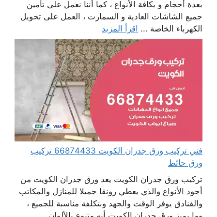
بعدة أحجام و بكافة الأنواع ، كما أننا نعمل على تأمين
جميع الشاشات العادية و السمارت ، العمل على تحويل
الكهرباء الخاصة ...
اقرأ المزيد
فني تركيب ورق جدران الكويت 66874433 تركيب
ورق حائط
تركيب ورق جدران الكويت يعد ورق جدران الكويت من
أجود الأنواع والذي يعطي رونقا جميلا للمنازل والمكاتب
والفنادق يوفر الوقت والجهد وبتكلفة مناسبة للجميع ،
وما يميز ورق جدران الكويت أنه متنوع بالألوان