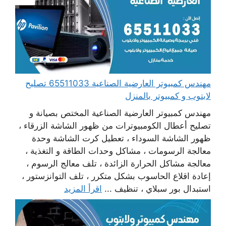
مهندس كمبيوتر العارضية الصناعية 65511033 تصليح
لابتوب و كمبيوتر بالمنزل
مهندس كمبيوتر العارضية الصناعية المختص بصيانة و
تصليح أعطال الكومبيوترات من ظهور الشاشة الزرقاء ،
ظهور الشاشة السوداء ، تعطيل كرت الشاشة وحدة
معالجة الرسومات ، مشاكل وحدات الطاقة و التغذية ،
معالجة مشاكل الحرارة الزائدة ، تلف معالج الرسوم ،
إعادة اقلاع الحاسوب بشكل متكرر ، تلف التوانزستور ،
استبدال بور سبلاي ، تنظيف ...
اقرأ المزيد