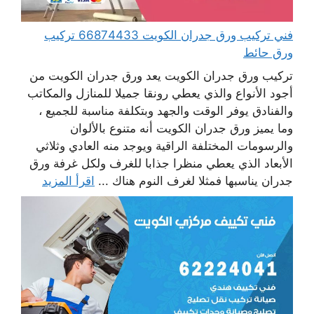
فني تركيب ورق جدران الكويت 66874433 تركيب
ورق حائط
تركيب ورق جدران الكويت يعد ورق جدران الكويت من
أجود الأنواع والذي يعطي رونقا جميلا للمنازل والمكاتب
والفنادق يوفر الوقت والجهد وبتكلفة مناسبة للجميع ،
وما يميز ورق جدران الكويت أنه متنوع بالألوان
والرسومات المختلفة الراقية ويوجد منه العادي وثلاثي
الأبعاد الذي يعطي منظرا جذابا للغرف ولكل غرفة ورق
جدران يناسبها فمثلا لغرف النوم هناك ...
اقرأ المزيد