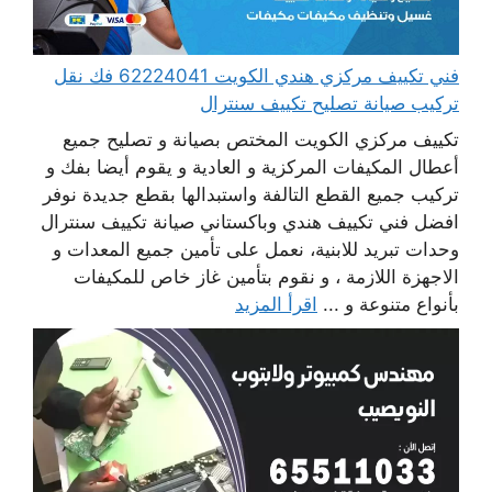
فني تكييف مركزي هندي الكويت 62224041 فك نقل
تركيب صيانة تصليح تكييف سنترال
تكييف مركزي الكويت المختص بصيانة و تصليح جميع
أعطال المكيفات المركزية و العادية و يقوم أيضا بفك و
تركيب جميع القطع التالفة واستبدالها بقطع جديدة نوفر
افضل فني تكييف هندي وباكستاني صيانة تكييف سنترال
وحدات تبريد للابنية، نعمل على تأمين جميع المعدات و
الاجهزة اللازمة ، و نقوم بتأمين غاز خاص للمكيفات
بأنواع متنوعة و ...
اقرأ المزيد