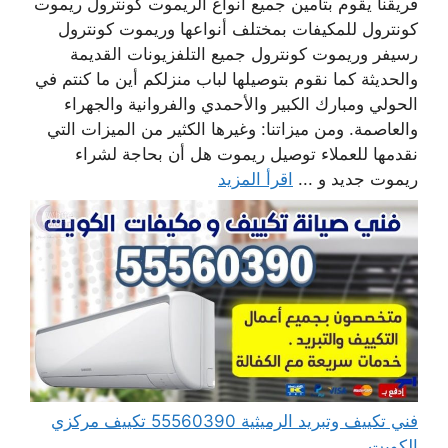
فريقنا يقوم بتأمين جميع أنواع الريموت كونترول ريموت
كونترول للمكيفات بمختلف أنواعها وريموت كونترول
رسيفر وريموت كونترول جميع التلفزيونات القديمة
والحديثة كما نقوم بتوصيلها لباب منزلكم أين ما كنتم في
الحولي ومبارك الكبير والأحمدي والفروانية والجهراء
والعاصمة. ومن ميزاتنا: وغيرها الكثير من الميزات التي
نقدمها للعملاء توصيل ريموت هل أن بحاجة لشراء
ريموت جديد و ...
اقرأ المزيد
فني تكييف وتبريد الرميثية 55560390 تكييف مركزي
الكويت