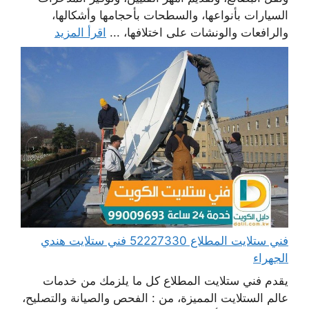
السيارات بأنواعها، والسطحات بأحجامها وأشكالها،
والرافعات والونشات على اختلافها، ...
اقرأ المزيد
فني ستلايت المطلاع 52227330 فني ستلايت هندي
الجهراء
يقدم فني ستلايت المطلاع كل ما يلزمك من خدمات
عالم الستلايت المميزة، من : الفحص والصيانة والتصليح،