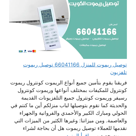
توصيل ريموت للمنزل 66041166 توصيل ريموت
تلفزيون
فريقنا يقوم بتأمين جميع أنواع الريموت كونترول ريموت
كونترول للمكيفات بمختلف أنواعها وريموت كونترول
رسيفر وريموت كونترول جميع التلفزيونات القديمة
والحديثة كما نقوم بتوصيلها لباب منزلكم أين ما كنتم في
الحولي ومبارك الكبير والأحمدي والفروانية والجهراء
والعاصمة. ومن ميزاتنا: وغيرها الكثير من الميزات التي
نقدمها للعملاء توصيل ريموت هل أن بحاجة لشراء
ريموت جديد و ...
اقرأ المزيد