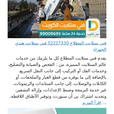
فني ستلايت المطلاع 52227330 فني ستلايت هندي
الجهراء
يقدم فني ستلايت المطلاع كل ما يلزمك من خدمات
عالم الستلايت المميزة، من : الفحص والصيانة والتصليح،
وخدمات الفك أو التركيب إلى جانب النقل السريع،
بالإضافة إلى ما يوفره من قطع الغيار والملحقات، أو
الكابلات والوصلات، إلى جانب الستاندات والريموتات،
غير خدمة البرمجة وضبط الإعدادات، وإزالة التشفير،
وتجديد اشتراك بي أن سبورت، وتوفير الأطباق اللاقطة،
...
اقرأ المزيد