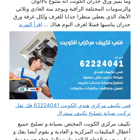
وما يميز ورق جدران الكويت أنه متنوع بالألوان
والرسومات المختلفة الراقية ويوجد منه العادي وثلاثي
الأبعاد الذي يعطي منظرا جذابا للغرف ولكل غرفة ورق
جدران يناسبها فمثلا لغرف النوم هناك ...
اقرأ المزيد
فني تكييف مركزي هندي الكويت 62224041 فك نقل
تركيب صيانة تصليح تكييف سنترال
تكييف مركزي الكويت المختص بصيانة و تصليح جميع
أعطال المكيفات المركزية و العادية و يقوم أيضا بفك و
تركيب جميع القطع التالفة واستبدالها بقطع جديدة نوفر