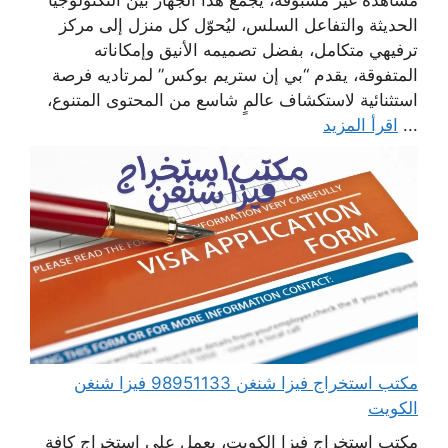
الحديثة والتفاعل السلس، ليُحوّل كل منزل إلى مركز
ترفيهي متكامل، بفضل تصميمه الأنيق وإمكاناته
المتفوقة، يقدم “بي إن ستريم بوكس” لمرتاديه فرصة
استثنائية لاستكشاف عالمٍ شاسع من المحتوى المتنوع،
...
اقرأ المزيد
مكتب استخراج فيزا شنغن 98951133 فيزا شنغن
الكويت
مكتب استخراج فيزا الكويت، يعمل على استخراج كافة