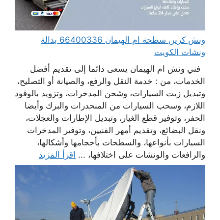
ونش كرين سطحة ام الهيمان 66400336 بدالة
ونشات الكويت
فني ونش ام الهيمان يسعى دائما إلى تقديم أفضل
الخدمات، من : خدمة النقل والرفع، والصيانة أو التصليح،
وتبديل زيت السيارات، وشحن المدخرات، وتزويد بالوقود
اللازم، وسحب السيارات من المنحدرات والبرك وأيضا
الحفر، وتوفير قطع الغيار، وتبديل الإطارات والعجلات،
ونقل البضائع، وتقديم أمهر الفنيين، وتوفير المدخرات
السيارات بأنواعها، والسطحات بأحجامها وأشكالها،
والرافعات والونشات على اختلافها، ...
اقرأ المزيد