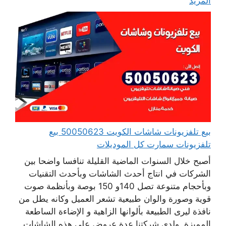
المزيد
بيع تلفزيونات شاشات الكويت 50050623 بيع
تلفزيونات سمارت كل الموديلات
أصبح خلال السنوات الماضية القليلة تنافسا واضحا بين
الشركات في انتاج أحدث الشاشات وبأحدث التقنيات
وبأحجام متنوعة تصل 140و 150 بوصة وبأنظمة صوت
قوية وصورة والوان طبيعية تشعر العميل وكانه يطل من
نافذة ليرى الطبيعة بألوانها الزاهية و الإضاءة الساطعة
المميزة. ولدى شركتنا عدة عروض على هذه الشاشات