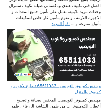
افضل فني تكييف هندي وباكستاني صيانة تكييف سنترال
وحدات تبريد للابنية، نعمل على تأمين جميع المعدات و
الاجهزة اللازمة ، و نقوم بتأمين غاز خاص للمكيفات
بأنواع متنوعة و ...
اقرأ المزيد
مهندس كمبيوتر النويصيب 65511033 تصليح لابتوب و
كمبيوتر بالمنزل
مهندس كمبيوتر النويصيب المختص بصيانة و تصليح
أعطال الكومبيوترات من ظهور الشاشة الزرقاء ، ظهور