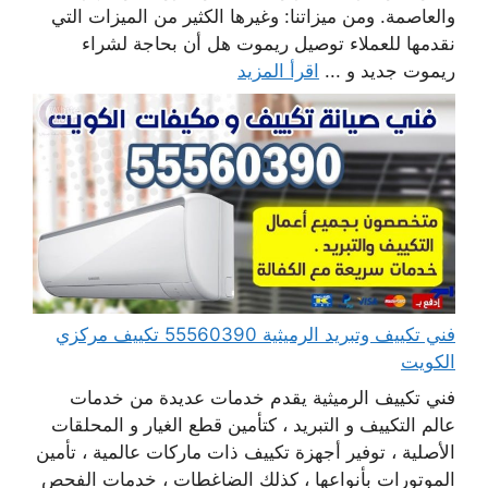
والعاصمة. ومن ميزاتنا: وغيرها الكثير من الميزات التي
نقدمها للعملاء توصيل ريموت هل أن بحاجة لشراء
ريموت جديد و ...
اقرأ المزيد
فني تكييف وتبريد الرميثية 55560390 تكييف مركزي
الكويت
فني تكييف الرميثية يقدم خدمات عديدة من خدمات
عالم التكييف و التبريد ، كتأمين قطع الغيار و المحلقات
الأصلية ، توفير أجهزة تكييف ذات ماركات عالمية ، تأمين
الموتورات بأنواعها ، كذلك الضاغطات ، خدمات الفحص