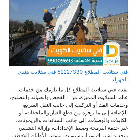
فني ستلايت المطلاع 52227330 فني ستلايت هندي
الجهراء
يقدم فني ستلايت المطلاع كل ما يلزمك من خدمات
عالم الستلايت المميزة، من : الفحص والصيانة والتصليح،
وخدمات الفك أو التركيب إلى جانب النقل السريع،
بالإضافة إلى ما يوفره من قطع الغيار والملحقات، أو
الكابلات والوصلات، إلى جانب الستاندات والريموتات،
غير خدمة البرمجة وضبط الإعدادات، وإزالة التشفير،
وتجديد اشتراك بي أن سبورت، وتوفير الأطباق اللاقطة،