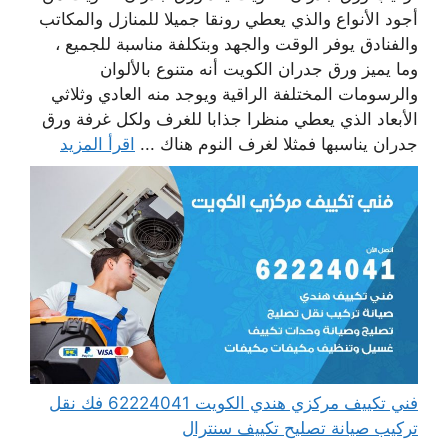
أجود الأنواع والذي يعطي رونقا جميلا للمنازل والمكاتب
والفنادق يوفر الوقت والجهد وبتكلفة مناسبة للجميع ،
وما يميز ورق جدران الكويت أنه متنوع بالألوان
والرسومات المختلفة الراقية ويوجد منه العادي وثلاثي
الأبعاد الذي يعطي منظرا جذابا للغرف ولكل غرفة ورق
جدران يناسبها فمثلا لغرف النوم هناك ...
اقرأ المزيد
فني تكييف مركزي هندي الكويت 62224041 فك نقل
تركيب صيانة تصليح تكييف سنترال