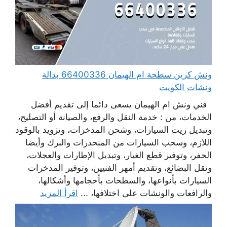
ونش كرين سطحة ام الهيمان 66400336 بدالة
ونشات الكويت
فني ونش ام الهيمان يسعى دائما إلى تقديم أفضل
الخدمات، من : خدمة النقل والرفع، والصيانة أو التصليح،
وتبديل زيت السيارات، وشحن المدخرات، وتزويد بالوقود
اللازم، وسحب السيارات من المنحدرات والبرك وأيضا
الحفر، وتوفير قطع الغيار، وتبديل الإطارات والعجلات،
ونقل البضائع، وتقديم أمهر الفنيين، وتوفير المدخرات
السيارات بأنواعها، والسطحات بأحجامها وأشكالها،
والرافعات والونشات على اختلافها، ...
اقرأ المزيد