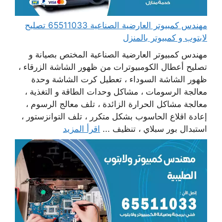
مهندس كمبيوتر العارضية الصناعية 65511033 تصليح
لابتوب و كمبيوتر بالمنزل
مهندس كمبيوتر العارضية الصناعية المختص بصيانة و
تصليح أعطال الكومبيوترات من ظهور الشاشة الزرقاء ،
ظهور الشاشة السوداء ، تعطيل كرت الشاشة وحدة
معالجة الرسومات ، مشاكل وحدات الطاقة و التغذية ،
معالجة مشاكل الحرارة الزائدة ، تلف معالج الرسوم ،
إعادة اقلاع الحاسوب بشكل متكرر ، تلف التوانزستور ،
استبدال بور سبلاي ، تنظيف ...
اقرأ المزيد