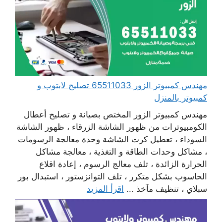
مهندس كمبيوتر الزور 65511033 تصليح لابتوب و
كمبيوتر بالمنزل
مهندس كمبيوتر الزور المختص بصيانة و تصليح أعطال
الكومبيوترات من ظهور الشاشة الزرقاء ، ظهور الشاشة
السوداء ، تعطيل كرت الشاشة وحدة معالجة الرسومات
، مشاكل وحدات الطاقة و التغذية ، معالجة مشاكل
الحرارة الزائدة ، تلف معالج الرسوم ، إعادة اقلاع
الحاسوب بشكل متكرر ، تلف التوانزستور ، استبدال بور
سبلاي ، تنظيف مآخذ ...
اقرأ المزيد