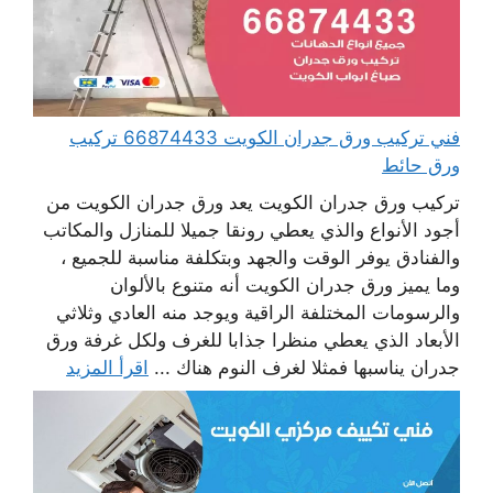
فني تركيب ورق جدران الكويت 66874433 تركيب
ورق حائط
تركيب ورق جدران الكويت يعد ورق جدران الكويت من
أجود الأنواع والذي يعطي رونقا جميلا للمنازل والمكاتب
والفنادق يوفر الوقت والجهد وبتكلفة مناسبة للجميع ،
وما يميز ورق جدران الكويت أنه متنوع بالألوان
والرسومات المختلفة الراقية ويوجد منه العادي وثلاثي
الأبعاد الذي يعطي منظرا جذابا للغرف ولكل غرفة ورق
جدران يناسبها فمثلا لغرف النوم هناك ...
اقرأ المزيد