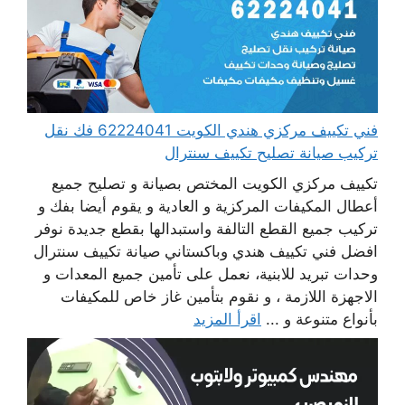
فني تكييف مركزي هندي الكويت 62224041 فك نقل
تركيب صيانة تصليح تكييف سنترال
تكييف مركزي الكويت المختص بصيانة و تصليح جميع
أعطال المكيفات المركزية و العادية و يقوم أيضا بفك و
تركيب جميع القطع التالفة واستبدالها بقطع جديدة نوفر
افضل فني تكييف هندي وباكستاني صيانة تكييف سنترال
وحدات تبريد للابنية، نعمل على تأمين جميع المعدات و
الاجهزة اللازمة ، و نقوم بتأمين غاز خاص للمكيفات
بأنواع متنوعة و ...
اقرأ المزيد