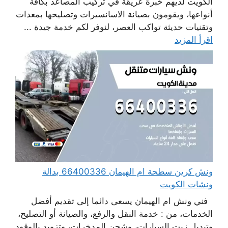
الكويت لديهم خبرة عريقة في تركيب المصاعد بكافة
أنواعها، ويقومون بصيانة الاسانسيرات وتصليحها بمعدات
وتقنيات حديثة تواكب العصر، لنوفر لكم خدمة جيدة ...
اقرأ المزيد
ونش كرين سطحة ام الهيمان 66400336 بدالة
ونشات الكويت
فني ونش ام الهيمان يسعى دائما إلى تقديم أفضل
الخدمات، من : خدمة النقل والرفع، والصيانة أو التصليح،
وتبديل زيت السيارات، وشحن المدخرات، وتزويد بالوقود