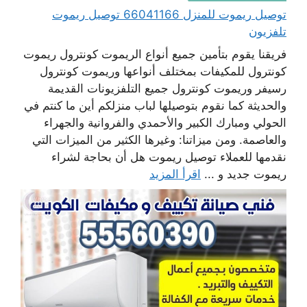
توصيل ريموت للمنزل 66041166 توصيل ريموت
تلفزيون
فريقنا يقوم بتأمين جميع أنواع الريموت كونترول ريموت
كونترول للمكيفات بمختلف أنواعها وريموت كونترول
رسيفر وريموت كونترول جميع التلفزيونات القديمة
والحديثة كما نقوم بتوصيلها لباب منزلكم أين ما كنتم في
الحولي ومبارك الكبير والأحمدي والفروانية والجهراء
والعاصمة. ومن ميزاتنا: وغيرها الكثير من الميزات التي
نقدمها للعملاء توصيل ريموت هل أن بحاجة لشراء
ريموت جديد و ...
اقرأ المزيد