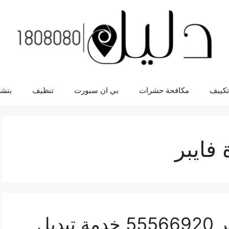
تكييف
مكافحة حشرات
بي ان سبورت
تنظيف
بنشر
 فايبر
تبديل بطارية سيارة فايبر 55566920 خدمة تبديل