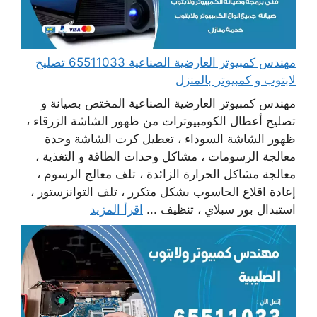
مهندس كمبيوتر العارضية الصناعية 65511033 تصليح
لابتوب و كمبيوتر بالمنزل
مهندس كمبيوتر العارضية الصناعية المختص بصيانة و
تصليح أعطال الكومبيوترات من ظهور الشاشة الزرقاء ،
ظهور الشاشة السوداء ، تعطيل كرت الشاشة وحدة
معالجة الرسومات ، مشاكل وحدات الطاقة و التغذية ،
معالجة مشاكل الحرارة الزائدة ، تلف معالج الرسوم ،
إعادة اقلاع الحاسوب بشكل متكرر ، تلف التوانزستور ،
استبدال بور سبلاي ، تنظيف ...
اقرأ المزيد