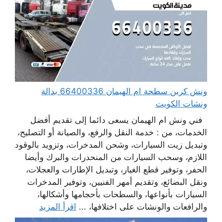
ونش كرين سطحة ام الهيمان 66400336 بدالة
ونشات الكويت
فني ونش ام الهيمان يسعى دائما إلى تقديم أفضل
الخدمات، من : خدمة النقل والرفع، والصيانة أو التصليح،
وتبديل زيت السيارات، وشحن المدخرات، وتزويد بالوقود
اللازم، وسحب السيارات من المنحدرات والبرك وأيضا
الحفر، وتوفير قطع الغيار، وتبديل الإطارات والعجلات،
ونقل البضائع، وتقديم أمهر الفنيين، وتوفير المدخرات
السيارات بأنواعها، والسطحات بأحجامها وأشكالها،
والرافعات والونشات على اختلافها، ...
اقرأ المزيد