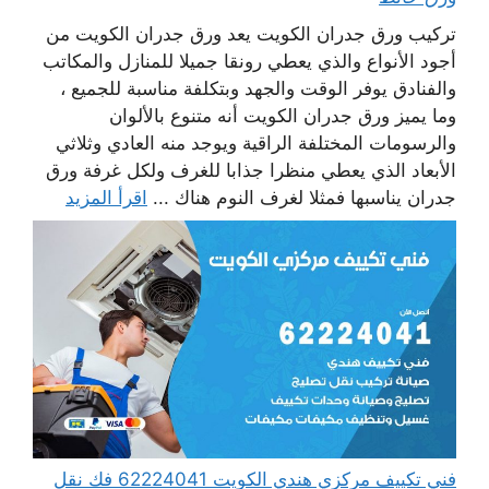
تركيب ورق جدران الكويت يعد ورق جدران الكويت من
أجود الأنواع والذي يعطي رونقا جميلا للمنازل والمكاتب
والفنادق يوفر الوقت والجهد وبتكلفة مناسبة للجميع ،
وما يميز ورق جدران الكويت أنه متنوع بالألوان
والرسومات المختلفة الراقية ويوجد منه العادي وثلاثي
الأبعاد الذي يعطي منظرا جذابا للغرف ولكل غرفة ورق
جدران يناسبها فمثلا لغرف النوم هناك ...
اقرأ المزيد
فني تكييف مركزي هندي الكويت 62224041 فك نقل