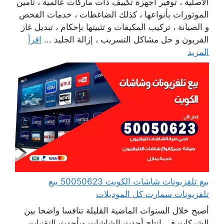
الأصلية ، توفير أجهزة تكييف ذات ماركات عالمية ، تأمين
الموتورات بأنواعها ، كذلك الضاغطات ، خدمات الفحص
و الصيانة ، تركيب المكيفات و تثبيتها بإحكام ، تبديل غاز
الفريون و حل مشاكل التسريب ، إزالة الجليد ...
اقرأ
المزيد
بيع تلفزيونات شاشات الكويت 50050623 بيع
تلفزيونات سمارت كل الموديلات
أصبح خلال السنوات الماضية القليلة تنافسا واضحا بين
الشركات في انتاج أحدث الشاشات وبأحدث التقنيات