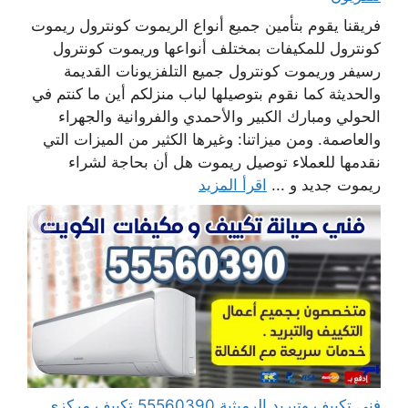
فريقنا يقوم بتأمين جميع أنواع الريموت كونترول ريموت
كونترول للمكيفات بمختلف أنواعها وريموت كونترول
رسيفر وريموت كونترول جميع التلفزيونات القديمة
والحديثة كما نقوم بتوصيلها لباب منزلكم أين ما كنتم في
الحولي ومبارك الكبير والأحمدي والفروانية والجهراء
والعاصمة. ومن ميزاتنا: وغيرها الكثير من الميزات التي
نقدمها للعملاء توصيل ريموت هل أن بحاجة لشراء
ريموت جديد و ...
اقرأ المزيد
فني تكييف وتبريد الرميثية 55560390 تكييف مركزي