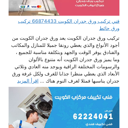
فني تركيب ورق جدران الكويت 66874433 تركيب
ورق حائط
تركيب ورق جدران الكويت يعد ورق جدران الكويت من
أجود الأنواع والذي يعطي رونقا جميلا للمنازل والمكاتب
والفنادق يوفر الوقت والجهد وبتكلفة مناسبة للجميع ،
وما يميز ورق جدران الكويت أنه متنوع بالألوان
والرسومات المختلفة الراقية ويوجد منه العادي وثلاثي
الأبعاد الذي يعطي منظرا جذابا للغرف ولكل غرفة ورق
جدران يناسبها فمثلا لغرف النوم هناك ...
اقرأ المزيد