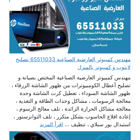
مهندس كمبيوتر العارضية الصناعية 65511033 تصليح
لابتوب و كمبيوتر بالمنزل
مهندس كمبيوتر العارضية الصناعية المختص بصيانة و
تصليح أعطال الكومبيوترات من ظهور الشاشة الزرقاء ،
ظهور الشاشة السوداء ، تعطيل كرت الشاشة وحدة
معالجة الرسومات ، مشاكل وحدات الطاقة و التغذية ،
معالجة مشاكل الحرارة الزائدة ، تلف معالج الرسوم ،
إعادة اقلاع الحاسوب بشكل متكرر ، تلف التوانزستور ،
استبدال بور سبلاي ، تنظيف ...
اقرأ المزيد