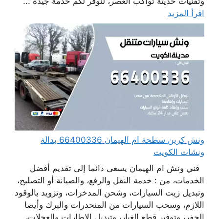
وتقنيات حديثة تواكب العصر، لنوفر لكم خدمة جيدة ...
اقرأ المزيد
ونش كرين سطحة ام الهيمان 66400336 بدالة
ونشات الكويت
فني ونش ام الهيمان يسعى دائما إلى تقديم أفضل
الخدمات، من : خدمة النقل والرفع، والصيانة أو التصليح،
وتبديل زيت السيارات، وشحن المدخرات، وتزويد بالوقود
اللازم، وسحب السيارات من المنحدرات والبرك وأيضا
الحفر، وتوفير قطع الغيار، وتبديل الإطارات والعجلات،