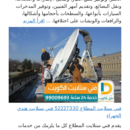
ونقل البضائع، وتقديم أمهر الفنيين، وتوفير المدخرات
السيارات بأنواعها، والسطحات بأحجامها وأشكالها،
والرافعات والونشات على اختلافها، ...
اقرأ المزيد
فني ستلايت المطلاع 52227330 فني ستلايت هندي
الجهراء
يقدم فني ستلايت المطلاع كل ما يلزمك من خدمات