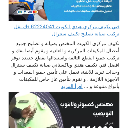
فني تكييف مركزي هندي الكويت 62224041 فك نقل
تركيب صيانة تصليح تكييف سنترال
تكييف مركزي الكويت المختص بصيانة و تصليح جميع
أعطال المكيفات المركزية و العادية و يقوم أيضا بفك و
تركيب جميع القطع التالفة واستبدالها بقطع جديدة نوفر
افضل فني تكييف هندي وباكستاني صيانة تكييف سنترال
وحدات تبريد للابنية، نعمل على تأمين جميع المعدات و
الاجهزة اللازمة ، و نقوم بتأمين غاز خاص للمكيفات
بأنواع متنوعة و ...
اقرأ المزيد