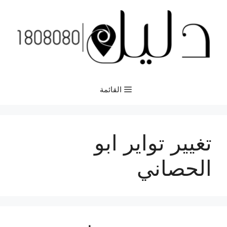
نتقل
لى
لمحتوى
القائمة
تغيير تواير ابو
الحصاني