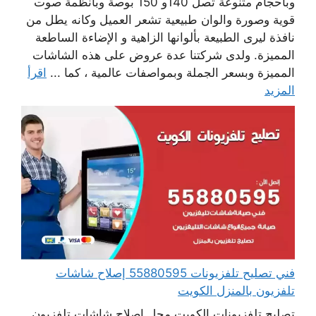
وبأحجام متنوعة تصل 140و 150 بوصة وبأنظمة صوت
قوية وصورة والوان طبيعية تشعر العميل وكانه يطل من
نافذة ليرى الطبيعة بألوانها الزاهية و الإضاءة الساطعة
المميزة. ولدى شركتنا عدة عروض على هذه الشاشات
المميزة وبسعر الجملة وبمواصفات عالمية ، كما ...
اقرأ
المزيد
فني تصليح تلفزيونات 55880595 إصلاح شاشات
تلفزيون بالمنزل الكويت
تصليح تلفزيونات الكويت محل إصلاح شاشات تلفزيون