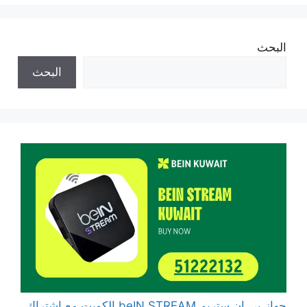
البحث
البحث
جهاز بي ان ستريم beIN STREAM الكويت مع اشتراك