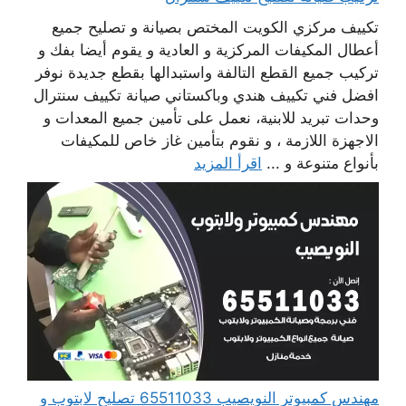
تكييف مركزي الكويت المختص بصيانة و تصليح جميع
أعطال المكيفات المركزية و العادية و يقوم أيضا بفك و
تركيب جميع القطع التالفة واستبدالها بقطع جديدة نوفر
افضل فني تكييف هندي وباكستاني صيانة تكييف سنترال
وحدات تبريد للابنية، نعمل على تأمين جميع المعدات و
الاجهزة اللازمة ، و نقوم بتأمين غاز خاص للمكيفات
بأنواع متنوعة و ...
اقرأ المزيد
مهندس كمبيوتر النويصيب 65511033 تصليح لابتوب و