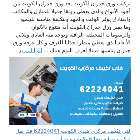
تركيب ورق جدران الكويت يعد ورق جدران الكويت من
أجود الأنواع والذي يعطي رونقا جميلا للمنازل والمكاتب
والفنادق يوفر الوقت والجهد وبتكلفة مناسبة للجميع ،
وما يميز ورق جدران الكويت أنه متنوع بالألوان
والرسومات المختلفة الراقية ويوجد منه العادي وثلاثي
الأبعاد الذي يعطي منظرا جذابا للغرف ولكل غرفة ورق
جدران يناسبها فمثلا لغرف النوم هناك ...
اقرأ المزيد
فني تكييف مركزي هندي الكويت 62224041 فك نقل
تركيب صيانة تصليح تكييف سنترال