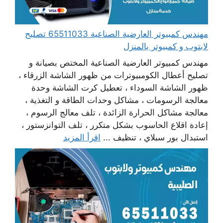
مهندس كمبيوتر العارضية الصناعية 65511033 تصليح
لابتوب و كمبيوتر بالمنزل
مهندس كمبيوتر العارضية الصناعية المختص بصيانة و
تصليح أعطال الكومبيوترات من ظهور الشاشة الزرقاء ،
ظهور الشاشة السوداء ، تعطيل كرت الشاشة وحدة
معالجة الرسومات ، مشاكل وحدات الطاقة و التغذية ،
معالجة مشاكل الحرارة الزائدة ، تلف معالج الرسوم ،
إعادة اقلاع الحاسوب بشكل متكرر ، تلف التوانزستور ،
استبدال بور سبلاي ، تنظيف ...
اقرأ المزيد