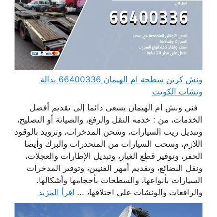
ونش كرين سطحة ام الهيمان 66400336 بدالة
ونشات الكويت
فني ونش ام الهيمان يسعى دائما إلى تقديم أفضل
الخدمات، من : خدمة النقل والرفع، والصيانة أو التصليح،
وتبديل زيت السيارات، وشحن المدخرات، وتزويد بالوقود
اللازم، وسحب السيارات من المنحدرات والبرك وأيضا
الحفر، وتوفير قطع الغيار، وتبديل الإطارات والعجلات،
ونقل البضائع، وتقديم أمهر الفنيين، وتوفير المدخرات
السيارات بأنواعها، والسطحات بأحجامها وأشكالها،
والرافعات والونشات على اختلافها، ...
اقرأ المزيد