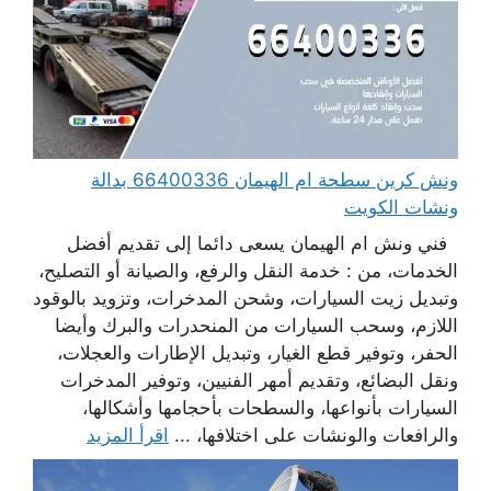
ونش كرين سطحة ام الهيمان 66400336 بدالة
ونشات الكويت
فني ونش ام الهيمان يسعى دائما إلى تقديم أفضل
الخدمات، من : خدمة النقل والرفع، والصيانة أو التصليح،
وتبديل زيت السيارات، وشحن المدخرات، وتزويد بالوقود
اللازم، وسحب السيارات من المنحدرات والبرك وأيضا
الحفر، وتوفير قطع الغيار، وتبديل الإطارات والعجلات،
ونقل البضائع، وتقديم أمهر الفنيين، وتوفير المدخرات
السيارات بأنواعها، والسطحات بأحجامها وأشكالها،
والرافعات والونشات على اختلافها، ...
اقرأ المزيد