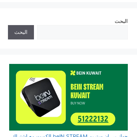
البحث
البحث
جهاز بي ان ستريم beIN STREAM الكويت مع اشتراك