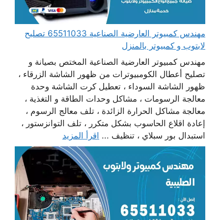
مهندس كمبيوتر العارضية الصناعية 65511033 تصليح
لابتوب و كمبيوتر بالمنزل
مهندس كمبيوتر العارضية الصناعية المختص بصيانة و
تصليح أعطال الكومبيوترات من ظهور الشاشة الزرقاء ،
ظهور الشاشة السوداء ، تعطيل كرت الشاشة وحدة
معالجة الرسومات ، مشاكل وحدات الطاقة و التغذية ،
معالجة مشاكل الحرارة الزائدة ، تلف معالج الرسوم ،
إعادة اقلاع الحاسوب بشكل متكرر ، تلف التوانزستور ،
استبدال بور سبلاي ، تنظيف ...
اقرأ المزيد