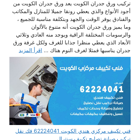
تركيب ورق جدران الكويت يعد ورق جدران الكويت من
أجود الأنواع والذي يعطي رونقا جميلا للمنازل والمكاتب
والفنادق يوفر الوقت والجهد وبتكلفة مناسبة للجميع ،
وما يميز ورق جدران الكويت أنه متنوع بالألوان
والرسومات المختلفة الراقية ويوجد منه العادي وثلاثي
الأبعاد الذي يعطي منظرا جذابا للغرف ولكل غرفة ورق
جدران يناسبها فمثلا لغرف النوم هناك ...
اقرأ المزيد
فني تكييف مركزي هندي الكويت 62224041 فك نقل
تركيب صيانة تصليح تكييف سنترال