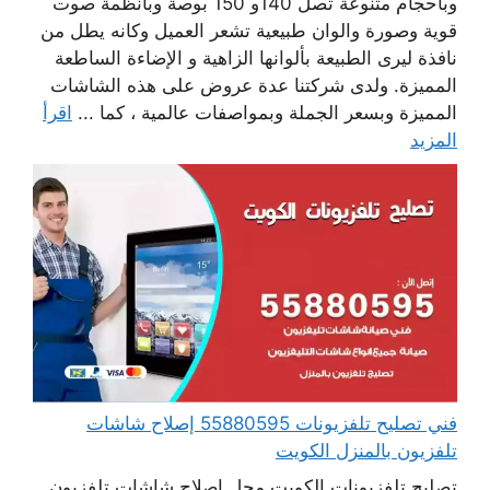
وبأحجام متنوعة تصل 140و 150 بوصة وبأنظمة صوت
قوية وصورة والوان طبيعية تشعر العميل وكانه يطل من
نافذة ليرى الطبيعة بألوانها الزاهية و الإضاءة الساطعة
المميزة. ولدى شركتنا عدة عروض على هذه الشاشات
المميزة وبسعر الجملة وبمواصفات عالمية ، كما ...
اقرأ
المزيد
فني تصليح تلفزيونات 55880595 إصلاح شاشات
تلفزيون بالمنزل الكويت
تصليح تلفزيونات الكويت محل إصلاح شاشات تلفزيون