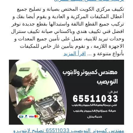
تكييف مركزي الكويت المختص بصيانة و تصليح جميع
أعطال المكيفات المركزية و العادية و يقوم أيضا بفك و
تركيب جميع القطع التالفة واستبدالها بقطع جديدة نوفر
افضل فني تكييف هندي وباكستاني صيانة تكييف سنترال
وحدات تبريد للابنية، نعمل على تأمين جميع المعدات و
الاجهزة اللازمة ، و نقوم بتأمين غاز خاص للمكيفات
بأنواع متنوعة و ...
اقرأ المزيد
مهندس كمبيوتر النويصيب 65511033 تصليح لابتوب و