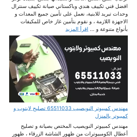
افضل فني تكييف هندي وباكستاني صيانة تكييف سنترال
وحدات تبريد للابنية، نعمل على تأمين جميع المعدات و
الاجهزة اللازمة ، و نقوم بتأمين غاز خاص للمكيفات
بأنواع متنوعة و ...
اقرأ المزيد
مهندس كمبيوتر النويصيب 65511033 تصليح لابتوب و
كمبيوتر بالمنزل
مهندس كمبيوتر النويصيب المختص بصيانة و تصليح
أعطال الكومبيوترات من ظهور الشاشة الزرقاء ، ظهور