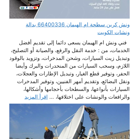
ونش كرين سطحة ام الهيمان 66400336 بدالة
ونشات الكويت
فني ونش ام الهيمان يسعى دائما إلى تقديم أفضل
الخدمات، من : خدمة النقل والرفع، والصيانة أو التصليح،
وتبديل زيت السيارات، وشحن المدخرات، وتزويد بالوقود
اللازم، وسحب السيارات من المنحدرات والبرك وأيضا
الحفر، وتوفير قطع الغيار، وتبديل الإطارات والعجلات،
ونقل البضائع، وتقديم أمهر الفنيين، وتوفير المدخرات
السيارات بأنواعها، والسطحات بأحجامها وأشكالها،
والرافعات والونشات على اختلافها، ...
اقرأ المزيد