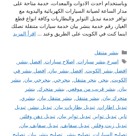
وباستخدام احدث الادوات والمعدات، خدمة متاحة على
مدار الساعة لصيانة السيارات الكهربائية واليدوية مع
توافر خدمة تبديل التواير والبطاريات وكافة انواع قطع
الغيار، رقم خدمة بنشر بيان خدمة سيارات متنقلة تصلك
اينما كنت في الكويت على الطريق وعند …
اقرأ المزيد
التصنيفات
بنشر متنقل
الوسوم
اسرع بنشر سيارات
,
اصلاح سيارات
,
افضل بنشر
,
افضل بنشر الكويت
,
افضل بنشر بيان
,
افضل بنشر في
الكويت
,
بنجر
,
بنجر متنقل
,
بنجرجي
,
بنجرجي بيان
,
بنشر
بيان
,
بنشر قريب من موقعي
,
بنشر متحرك
,
بنشر
متحرك بيان
,
بنشر متنقل
,
بنشر متنقل بيان
,
بنشري
,
تبديل اطارات
,
تبديل بطاريات بيان
,
تبديل بنشر
,
تبديل
تاير
,
تبديل تواير
,
تبديل تواير بيان
,
تبديل دهن وفلتر
,
تبديل زيت وفلتر
,
تبديل سفايف
,
تبديل سفايف بيان
,
تصليح السيارات
,
تصليح بنشر
,
تصليح بنشر بيان
,
تصليح