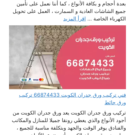
بعدة أحجام و بكافة الأنواع ، كما أننا نعمل على تأمين
جميع الشاشات العادية و السمارت ، العمل على تحويل
الكهرباء الخاصة ...
اقرأ المزيد
فني تركيب ورق جدران الكويت 66874433 تركيب
ورق حائط
تركيب ورق جدران الكويت يعد ورق جدران الكويت من
أجود الأنواع والذي يعطي رونقا جميلا للمنازل والمكاتب
والفنادق يوفر الوقت والجهد وبتكلفة مناسبة للجميع ،