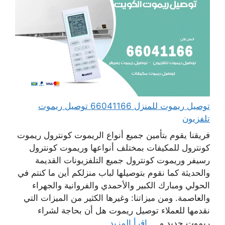
توصيل ريموت للمنزل 66041166 توصيل ريموت
تلفزيون
فريقنا يقوم بتأمين جميع أنواع الريموت كونترول ريموت
كونترول للمكيفات بمختلف أنواعها وريموت كونترول
رسيفر وريموت كونترول جميع التلفزيونات القديمة
والحديثة كما نقوم بتوصيلها لباب منزلكم أين ما كنتم في
الحولي ومبارك الكبير والأحمدي والفروانية والجهراء
والعاصمة. ومن ميزاتنا: وغيرها الكثير من الميزات التي
نقدمها للعملاء توصيل ريموت هل أن بحاجة لشراء
ريموت جديد و ...
اقرأ المزيد