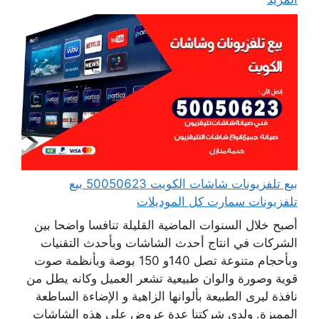
بيع تلفزيونات شاشات الكويت 50050623 بيع
تلفزيونات سمارت كل الموديلات
أصبح خلال السنوات الماضية القليلة تنافسا واضحا بين
الشركات في انتاج أحدث الشاشات وبأحدث التقنيات
وبأحجام متنوعة تصل 140و 150 بوصة وبأنظمة صوت
قوية وصورة والوان طبيعية تشعر العميل وكانه يطل من
نافذة ليرى الطبيعة بألوانها الزاهية و الإضاءة الساطعة
المميزة. ولدى شركتنا عدة عروض على هذه الشاشات