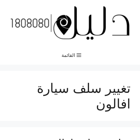
نتقل
لى
لمحتوى
القائمة
تغيير سلف سيارة
افالون