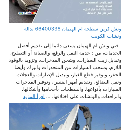
ونش كرين سطحة ام الهيمان 66400336 بدالة
ونشات الكويت
فني ونش ام الهيمان يسعى دائما إلى تقديم أفضل
الخدمات، من : خدمة النقل والرفع، والصيانة أو التصليح،
وتبديل زيت السيارات، وشحن المدخرات، وتزويد بالوقود
اللازم، وسحب السيارات من المنحدرات والبرك وأيضا
الحفر، وتوفير قطع الغيار، وتبديل الإطارات والعجلات،
ونقل البضائع، وتقديم أمهر الفنيين، وتوفير المدخرات
السيارات بأنواعها، والسطحات بأحجامها وأشكالها،
والرافعات والونشات على اختلافها، ...
اقرأ المزيد