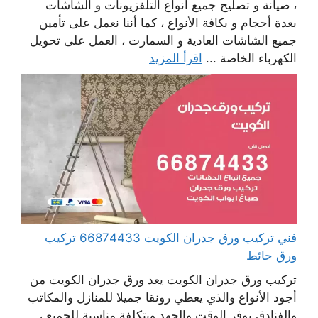
، صيانة و تصليح جميع أنواع التلفزيونات و الشاشات
بعدة أحجام و بكافة الأنواع ، كما أننا نعمل على تأمين
جميع الشاشات العادية و السمارت ، العمل على تحويل
الكهرباء الخاصة ...
اقرأ المزيد
فني تركيب ورق جدران الكويت 66874433 تركيب
ورق حائط
تركيب ورق جدران الكويت يعد ورق جدران الكويت من
أجود الأنواع والذي يعطي رونقا جميلا للمنازل والمكاتب
والفنادق يوفر الوقت والجهد وبتكلفة مناسبة للجميع ،