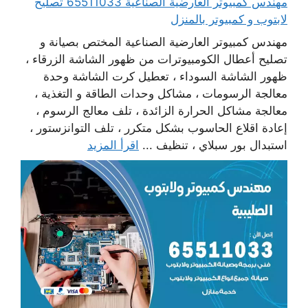
مهندس كمبيوتر العارضية الصناعية 65511033 تصليح
لابتوب و كمبيوتر بالمنزل
مهندس كمبيوتر العارضية الصناعية المختص بصيانة و
تصليح أعطال الكومبيوترات من ظهور الشاشة الزرقاء ،
ظهور الشاشة السوداء ، تعطيل كرت الشاشة وحدة
معالجة الرسومات ، مشاكل وحدات الطاقة و التغذية ،
معالجة مشاكل الحرارة الزائدة ، تلف معالج الرسوم ،
إعادة اقلاع الحاسوب بشكل متكرر ، تلف التوانزستور ،
استبدال بور سبلاي ، تنظيف ...
اقرأ المزيد