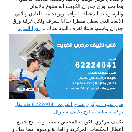
وما يميز ورق جدران الكويت أنه متنوع بالألوان
والرسومات المختلفة الراقية ويوجد منه العادي وثلاثي
الأبعاد الذي يعطي منظرا جذابا للغرف ولكل غرفة ورق
جدران يناسبها فمثلا لغرف النوم هناك ...
اقرأ المزيد
فني تكييف مركزي هندي الكويت 62224041 فك نقل
تركيب صيانة تصليح تكييف سنترال
تكييف مركزي الكويت المختص بصيانة و تصليح جميع
أعطال المكيفات المركزية و العادية و يقوم أيضا بفك و