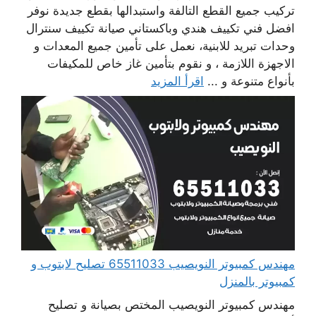
تركيب جميع القطع التالفة واستبدالها بقطع جديدة نوفر
افضل فني تكييف هندي وباكستاني صيانة تكييف سنترال
وحدات تبريد للابنية، نعمل على تأمين جميع المعدات و
الاجهزة اللازمة ، و نقوم بتأمين غاز خاص للمكيفات
بأنواع متنوعة و ...
اقرأ المزيد
مهندس كمبيوتر النويصيب 65511033 تصليح لابتوب و
كمبيوتر بالمنزل
مهندس كمبيوتر النويصيب المختص بصيانة و تصليح