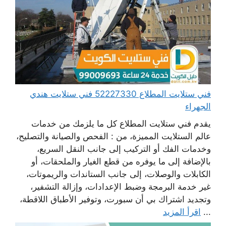
فني ستلايت المطلاع 52227330 فني ستلايت هندي
الجهراء
يقدم فني ستلايت المطلاع كل ما يلزمك من خدمات
عالم الستلايت المميزة، من : الفحص والصيانة والتصليح،
وخدمات الفك أو التركيب إلى جانب النقل السريع،
بالإضافة إلى ما يوفره من قطع الغيار والملحقات، أو
الكابلات والوصلات، إلى جانب الستاندات والريموتات،
غير خدمة البرمجة وضبط الإعدادات، وإزالة التشفير،
وتجديد اشتراك بي أن سبورت، وتوفير الأطباق اللاقطة،
...
اقرأ المزيد