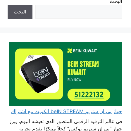
البحث
البحث
جهاز بي ان ستريم beIN STREAM الكويت مع اشتراك
في عالم الترفيه الرقمي المتطور الذي تعيشه اليوم، يبرز
جهاز “بي إن ستريم بوكس” كحلاً مبتكرًا يقدم تجربة