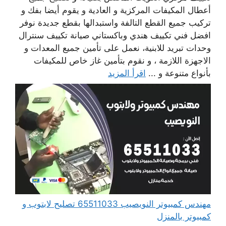
أعطال المكيفات المركزية و العادية و يقوم أيضا بفك و
تركيب جميع القطع التالفة واستبدالها بقطع جديدة نوفر
افضل فني تكييف هندي وباكستاني صيانة تكييف سنترال
وحدات تبريد للابنية، نعمل على تأمين جميع المعدات و
الاجهزة اللازمة ، و نقوم بتأمين غاز خاص للمكيفات
بأنواع متنوعة و ...
اقرأ المزيد
مهندس كمبيوتر النويصيب 65511033 تصليح لابتوب و
كمبيوتر بالمنزل