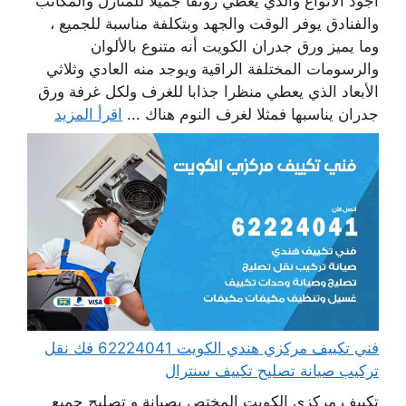
أجود الأنواع والذي يعطي رونقا جميلا للمنازل والمكاتب
والفنادق يوفر الوقت والجهد وبتكلفة مناسبة للجميع ،
وما يميز ورق جدران الكويت أنه متنوع بالألوان
والرسومات المختلفة الراقية ويوجد منه العادي وثلاثي
الأبعاد الذي يعطي منظرا جذابا للغرف ولكل غرفة ورق
جدران يناسبها فمثلا لغرف النوم هناك ...
اقرأ المزيد
فني تكييف مركزي هندي الكويت 62224041 فك نقل
تركيب صيانة تصليح تكييف سنترال
تكييف مركزي الكويت المختص بصيانة و تصليح جميع