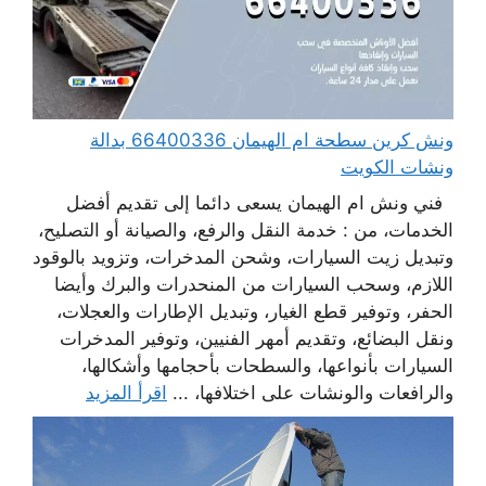
ونش كرين سطحة ام الهيمان 66400336 بدالة
ونشات الكويت
فني ونش ام الهيمان يسعى دائما إلى تقديم أفضل
الخدمات، من : خدمة النقل والرفع، والصيانة أو التصليح،
وتبديل زيت السيارات، وشحن المدخرات، وتزويد بالوقود
اللازم، وسحب السيارات من المنحدرات والبرك وأيضا
الحفر، وتوفير قطع الغيار، وتبديل الإطارات والعجلات،
ونقل البضائع، وتقديم أمهر الفنيين، وتوفير المدخرات
السيارات بأنواعها، والسطحات بأحجامها وأشكالها،
والرافعات والونشات على اختلافها، ...
اقرأ المزيد