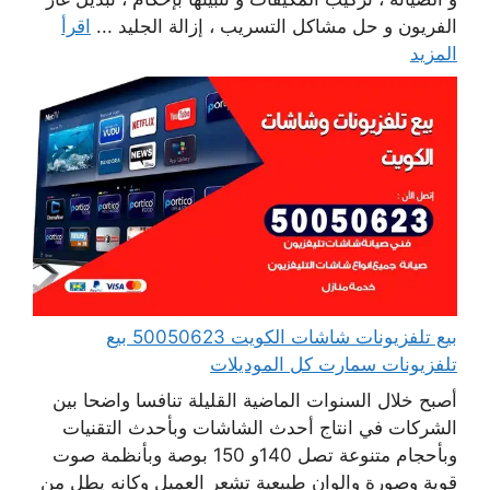
الفريون و حل مشاكل التسريب ، إزالة الجليد ...
اقرأ
المزيد
بيع تلفزيونات شاشات الكويت 50050623 بيع
تلفزيونات سمارت كل الموديلات
أصبح خلال السنوات الماضية القليلة تنافسا واضحا بين
الشركات في انتاج أحدث الشاشات وبأحدث التقنيات
وبأحجام متنوعة تصل 140و 150 بوصة وبأنظمة صوت
قوية وصورة والوان طبيعية تشعر العميل وكانه يطل من