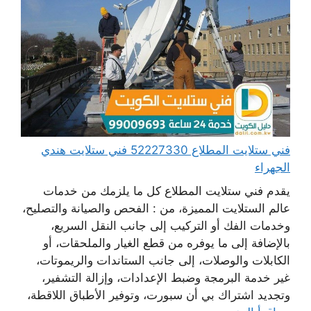
فني ستلايت المطلاع 52227330 فني ستلايت هندي
الجهراء
يقدم فني ستلايت المطلاع كل ما يلزمك من خدمات
عالم الستلايت المميزة، من : الفحص والصيانة والتصليح،
وخدمات الفك أو التركيب إلى جانب النقل السريع،
بالإضافة إلى ما يوفره من قطع الغيار والملحقات، أو
الكابلات والوصلات، إلى جانب الستاندات والريموتات،
غير خدمة البرمجة وضبط الإعدادات، وإزالة التشفير،
وتجديد اشتراك بي أن سبورت، وتوفير الأطباق اللاقطة،