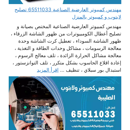
مهندس كمبيوتر العارضية الصناعية 65511033 تصليح
لابتوب و كمبيوتر بالمنزل
مهندس كمبيوتر العارضية الصناعية المختص بصيانة و
تصليح أعطال الكومبيوترات من ظهور الشاشة الزرقاء ،
ظهور الشاشة السوداء ، تعطيل كرت الشاشة وحدة
معالجة الرسومات ، مشاكل وحدات الطاقة و التغذية ،
معالجة مشاكل الحرارة الزائدة ، تلف معالج الرسوم ،
إعادة اقلاع الحاسوب بشكل متكرر ، تلف التوانزستور ،
استبدال بور سبلاي ، تنظيف ...
اقرأ المزيد