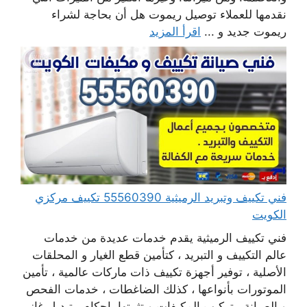
نقدمها للعملاء توصيل ريموت هل أن بحاجة لشراء
ريموت جديد و ...
اقرأ المزيد
فني تكييف وتبريد الرميثية 55560390 تكييف مركزي
الكويت
فني تكييف الرميثية يقدم خدمات عديدة من خدمات
عالم التكييف و التبريد ، كتأمين قطع الغيار و المحلقات
الأصلية ، توفير أجهزة تكييف ذات ماركات عالمية ، تأمين
الموتورات بأنواعها ، كذلك الضاغطات ، خدمات الفحص
و الصيانة ، تركيب المكيفات و تثبيتها بإحكام ، تبديل غاز