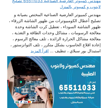
مهندس كمبيوتر العارضية الصناعية 65511033 تصليح
لابتوب و كمبيوتر بالمنزل
مهندس كمبيوتر العارضية الصناعية المختص بصيانة و
تصليح أعطال الكومبيوترات من ظهور الشاشة الزرقاء ،
ظهور الشاشة السوداء ، تعطيل كرت الشاشة وحدة
معالجة الرسومات ، مشاكل وحدات الطاقة و التغذية ،
معالجة مشاكل الحرارة الزائدة ، تلف معالج الرسوم ،
إعادة اقلاع الحاسوب بشكل متكرر ، تلف التوانزستور ،
استبدال بور سبلاي ، تنظيف ...
اقرأ المزيد