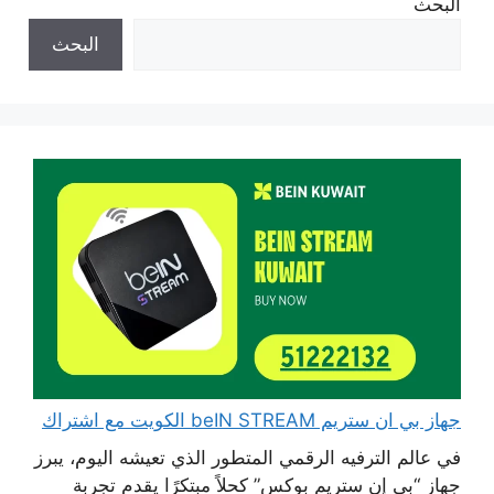
البحث
البحث
جهاز بي ان ستريم beIN STREAM الكويت مع اشتراك
في عالم الترفيه الرقمي المتطور الذي تعيشه اليوم، يبرز
جهاز “بي إن ستريم بوكس” كحلاً مبتكرًا يقدم تجربة