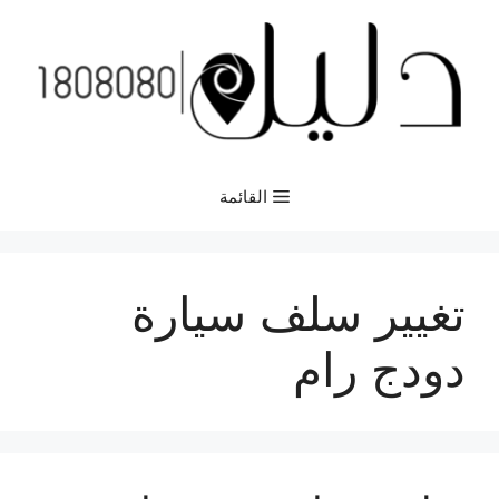
نتقل
لى
لمحتوى
القائمة
تغيير سلف سيارة
دودج رام