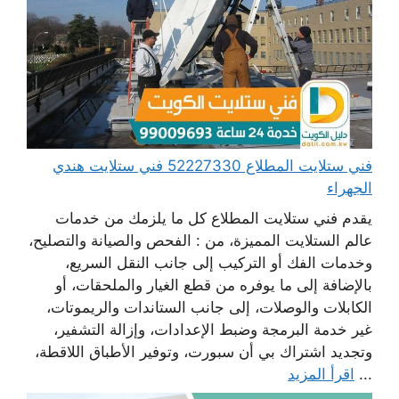
فني ستلايت المطلاع 52227330 فني ستلايت هندي
الجهراء
يقدم فني ستلايت المطلاع كل ما يلزمك من خدمات
عالم الستلايت المميزة، من : الفحص والصيانة والتصليح،
وخدمات الفك أو التركيب إلى جانب النقل السريع،
بالإضافة إلى ما يوفره من قطع الغيار والملحقات، أو
الكابلات والوصلات، إلى جانب الستاندات والريموتات،
غير خدمة البرمجة وضبط الإعدادات، وإزالة التشفير،
وتجديد اشتراك بي أن سبورت، وتوفير الأطباق اللاقطة،
...
اقرأ المزيد