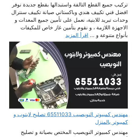
تركيب جميع القطع التالفة واستبدالها بقطع جديدة نوفر
افضل فني تكييف هندي وباكستاني صيانة تكييف سنترال
وحدات تبريد للابنية، نعمل على تأمين جميع المعدات و
الاجهزة اللازمة ، و نقوم بتأمين غاز خاص للمكيفات
بأنواع متنوعة و ...
اقرأ المزيد
مهندس كمبيوتر النويصيب 65511033 تصليح لابتوب و
كمبيوتر بالمنزل
مهندس كمبيوتر النويصيب المختص بصيانة و تصليح