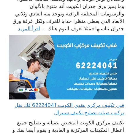
وما يميز ورق جدران الكويت أنه متنوع بالألوان
والرسومات المختلفة الراقية ويوجد منه العادي وثلاثي
الأبعاد الذي يعطي منظرا جذابا للغرف ولكل غرفة ورق
جدران يناسبها فمثلا لغرف النوم هناك ...
اقرأ المزيد
فني تكييف مركزي هندي الكويت 62224041 فك نقل
تركيب صيانة تصليح تكييف سنترال
تكييف مركزي الكويت المختص بصيانة و تصليح جميع
أعطال المكيفات المركزية و العادية و يقوم أيضا بفك و