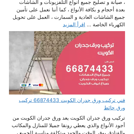
، صيانة و تصليح جميع أنواع التلفزيونات و الشاشات
بعدة أحجام و بكافة الأنواع ، كما أننا نعمل على تأمين
جميع الشاشات العادية و السمارت ، العمل على تحويل
الكهرباء الخاصة ...
اقرأ المزيد
فني تركيب ورق جدران الكويت 66874433 تركيب
ورق حائط
تركيب ورق جدران الكويت يعد ورق جدران الكويت من
أجود الأنواع والذي يعطي رونقا جميلا للمنازل والمكاتب
والفنادق يوفر الوقت والجهد وبتكلفة مناسبة للجميع ،