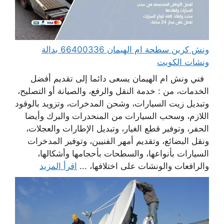
ونش كرين سطحة ام الهيمان 66400336 بدالة
ونشات الكويت
فني ونش ام الهيمان يسعى دائما إلى تقديم أفضل
الخدمات، من : خدمة النقل والرفع، والصيانة أو التصليح،
وتبديل زيت السيارات، وشحن المدخرات، وتزويد بالوقود
اللازم، وسحب السيارات من المنحدرات والبرك وأيضا
الحفر، وتوفير قطع الغيار، وتبديل الإطارات والعجلات،
ونقل البضائع، وتقديم أمهر الفنيين، وتوفير المدخرات
السيارات بأنواعها، والسطحات بأحجامها وأشكالها،
والرافعات والونشات على اختلافها، ...
اقرأ المزيد