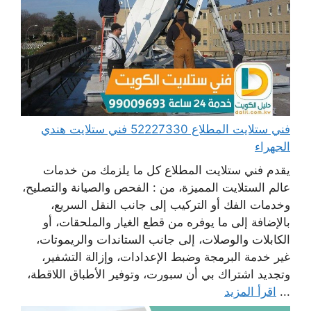
فني ستلايت المطلاع 52227330 فني ستلايت هندي
الجهراء
يقدم فني ستلايت المطلاع كل ما يلزمك من خدمات
عالم الستلايت المميزة، من : الفحص والصيانة والتصليح،
وخدمات الفك أو التركيب إلى جانب النقل السريع،
بالإضافة إلى ما يوفره من قطع الغيار والملحقات، أو
الكابلات والوصلات، إلى جانب الستاندات والريموتات،
غير خدمة البرمجة وضبط الإعدادات، وإزالة التشفير،
وتجديد اشتراك بي أن سبورت، وتوفير الأطباق اللاقطة،
...
اقرأ المزيد