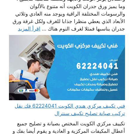
وما يميز ورق جدران الكويت أنه متنوع بالألوان
والرسومات المختلفة الراقية ويوجد منه العادي وثلاثي
الأبعاد الذي يعطي منظرا جذابا للغرف ولكل غرفة ورق
جدران يناسبها فمثلا لغرف النوم هناك ...
اقرأ المزيد
فني تكييف مركزي هندي الكويت 62224041 فك نقل
تركيب صيانة تصليح تكييف سنترال
تكييف مركزي الكويت المختص بصيانة و تصليح جميع
أعطال المكيفات المركزية و العادية و يقوم أيضا بفك و