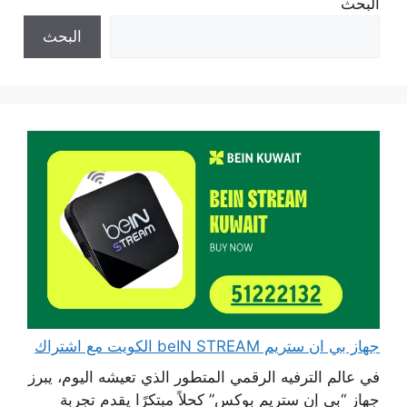
البحث
البحث
جهاز بي ان ستريم beIN STREAM الكويت مع اشتراك
في عالم الترفيه الرقمي المتطور الذي تعيشه اليوم، يبرز
جهاز “بي إن ستريم بوكس” كحلاً مبتكرًا يقدم تجربة