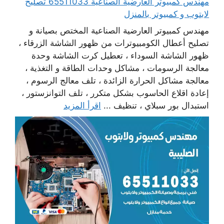
مهندس كمبيوتر العارضية الصناعية 65511033 تصليح
لابتوب و كمبيوتر بالمنزل
مهندس كمبيوتر العارضية الصناعية المختص بصيانة و
تصليح أعطال الكومبيوترات من ظهور الشاشة الزرقاء ،
ظهور الشاشة السوداء ، تعطيل كرت الشاشة وحدة
معالجة الرسومات ، مشاكل وحدات الطاقة و التغذية ،
معالجة مشاكل الحرارة الزائدة ، تلف معالج الرسوم ،
إعادة اقلاع الحاسوب بشكل متكرر ، تلف التوانزستور ،
استبدال بور سبلاي ، تنظيف ...
اقرأ المزيد