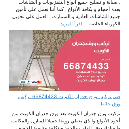
، صيانة و تصليح جميع أنواع التلفزيونات و الشاشات
بعدة أحجام و بكافة الأنواع ، كما أننا نعمل على تأمين
جميع الشاشات العادية و السمارت ، العمل على تحويل
الكهرباء الخاصة ...
اقرأ المزيد
فني تركيب ورق جدران الكويت 66874433 تركيب
ورق حائط
تركيب ورق جدران الكويت يعد ورق جدران الكويت من
أجود الأنواع والذي يعطي رونقا جميلا للمنازل والمكاتب
والفنادق يوفر الوقت والجهد وبتكلفة مناسبة للجميع ،