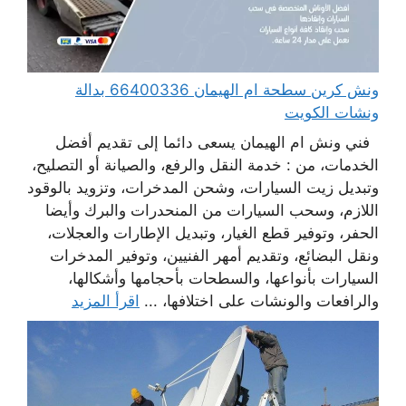
ونش كرين سطحة ام الهيمان 66400336 بدالة
ونشات الكويت
فني ونش ام الهيمان يسعى دائما إلى تقديم أفضل
الخدمات، من : خدمة النقل والرفع، والصيانة أو التصليح،
وتبديل زيت السيارات، وشحن المدخرات، وتزويد بالوقود
اللازم، وسحب السيارات من المنحدرات والبرك وأيضا
الحفر، وتوفير قطع الغيار، وتبديل الإطارات والعجلات،
ونقل البضائع، وتقديم أمهر الفنيين، وتوفير المدخرات
السيارات بأنواعها، والسطحات بأحجامها وأشكالها،
والرافعات والونشات على اختلافها، ...
اقرأ المزيد