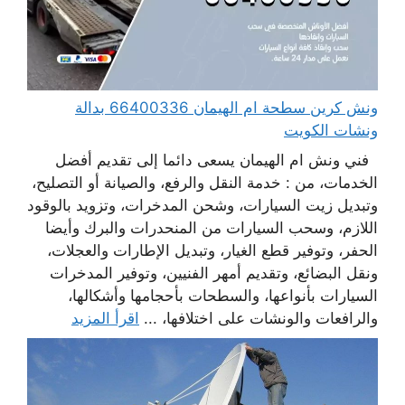
ونش كرين سطحة ام الهيمان 66400336 بدالة
ونشات الكويت
فني ونش ام الهيمان يسعى دائما إلى تقديم أفضل
الخدمات، من : خدمة النقل والرفع، والصيانة أو التصليح،
وتبديل زيت السيارات، وشحن المدخرات، وتزويد بالوقود
اللازم، وسحب السيارات من المنحدرات والبرك وأيضا
الحفر، وتوفير قطع الغيار، وتبديل الإطارات والعجلات،
ونقل البضائع، وتقديم أمهر الفنيين، وتوفير المدخرات
السيارات بأنواعها، والسطحات بأحجامها وأشكالها،
والرافعات والونشات على اختلافها، ...
اقرأ المزيد