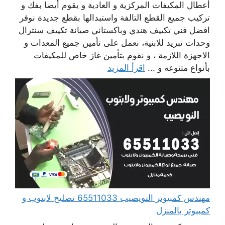
أعطال المكيفات المركزية و العادية و يقوم أيضا بفك و
تركيب جميع القطع التالفة واستبدالها بقطع جديدة نوفر
افضل فني تكييف هندي وباكستاني صيانة تكييف سنترال
وحدات تبريد للابنية، نعمل على تأمين جميع المعدات و
الاجهزة اللازمة ، و نقوم بتأمين غاز خاص للمكيفات
بأنواع متنوعة و ...
اقرأ المزيد
مهندس كمبيوتر النويصيب 65511033 تصليح لابتوب و
كمبيوتر بالمنزل