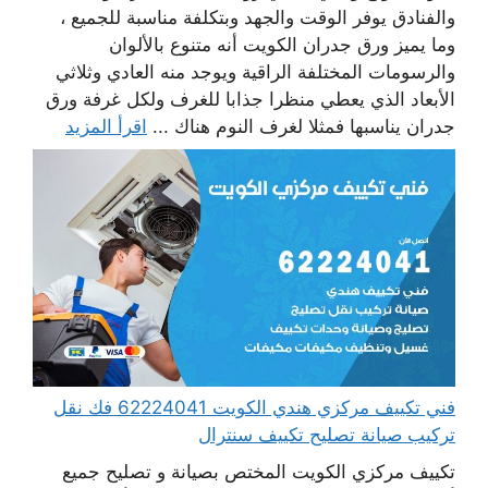
والفنادق يوفر الوقت والجهد وبتكلفة مناسبة للجميع ،
وما يميز ورق جدران الكويت أنه متنوع بالألوان
والرسومات المختلفة الراقية ويوجد منه العادي وثلاثي
الأبعاد الذي يعطي منظرا جذابا للغرف ولكل غرفة ورق
جدران يناسبها فمثلا لغرف النوم هناك ...
اقرأ المزيد
فني تكييف مركزي هندي الكويت 62224041 فك نقل
تركيب صيانة تصليح تكييف سنترال
تكييف مركزي الكويت المختص بصيانة و تصليح جميع