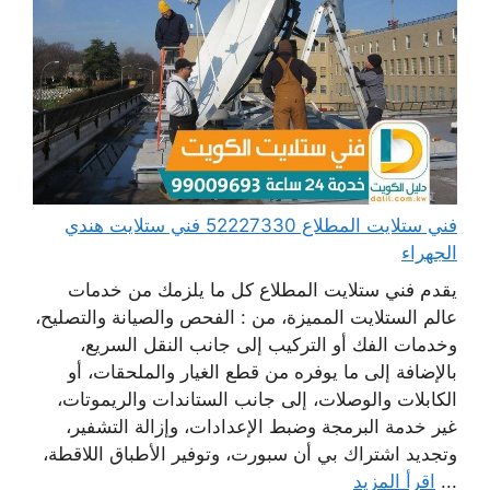
فني ستلايت المطلاع 52227330 فني ستلايت هندي
الجهراء
يقدم فني ستلايت المطلاع كل ما يلزمك من خدمات
عالم الستلايت المميزة، من : الفحص والصيانة والتصليح،
وخدمات الفك أو التركيب إلى جانب النقل السريع،
بالإضافة إلى ما يوفره من قطع الغيار والملحقات، أو
الكابلات والوصلات، إلى جانب الستاندات والريموتات،
غير خدمة البرمجة وضبط الإعدادات، وإزالة التشفير،
وتجديد اشتراك بي أن سبورت، وتوفير الأطباق اللاقطة،
...
اقرأ المزيد