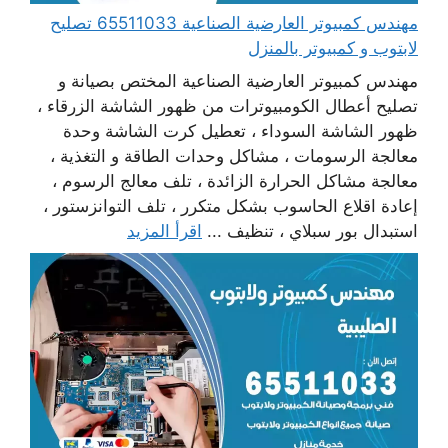
مهندس كمبيوتر العارضية الصناعية 65511033 تصليح
لابتوب و كمبيوتر بالمنزل
مهندس كمبيوتر العارضية الصناعية المختص بصيانة و
تصليح أعطال الكومبيوترات من ظهور الشاشة الزرقاء ،
ظهور الشاشة السوداء ، تعطيل كرت الشاشة وحدة
معالجة الرسومات ، مشاكل وحدات الطاقة و التغذية ،
معالجة مشاكل الحرارة الزائدة ، تلف معالج الرسوم ،
إعادة اقلاع الحاسوب بشكل متكرر ، تلف التوانزستور ،
استبدال بور سبلاي ، تنظيف ...
اقرأ المزيد