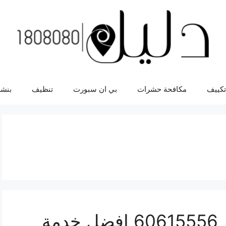
تكييف
مكافحة حشرات
بي ان سبورت
تنظيف
بنشر
فني تكييف مبارك الكبير 60615556 افضل خدمة