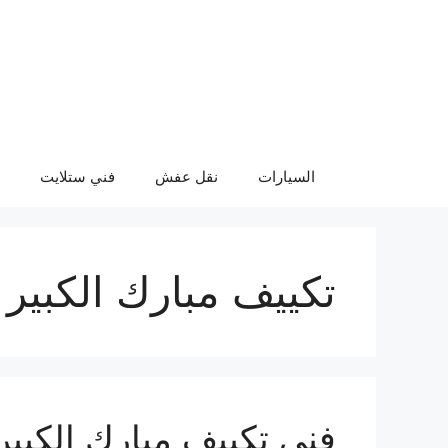
نتقل
لى
لمحتوى
السيارات
نقل عفش
فني ستلايت
تكييف مبارك الكبير