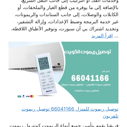
وخدمات الفك أو التركيب إلى جانب النقل السريع،
بالإضافة إلى ما يوفره من قطع الغيار والملحقات، أو
الكابلات والوصلات، إلى جانب الستاندات والريموتات،
غير خدمة البرمجة وضبط الإعدادات، وإزالة التشفير،
وتجديد اشتراك بي أن سبورت، وتوفير الأطباق اللاقطة،
...
اقرأ المزيد
توصيل ريموت للمنزل 66041166 توصيل ريموت
تلفزيون
فريقنا يقوم بتأمين جميع أنواع الريموت كونترول ريموت