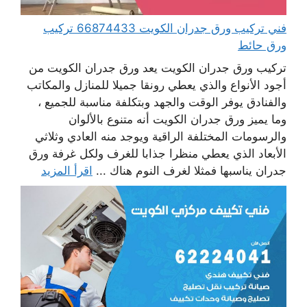
فني تركيب ورق جدران الكويت 66874433 تركيب
ورق حائط
تركيب ورق جدران الكويت يعد ورق جدران الكويت من
أجود الأنواع والذي يعطي رونقا جميلا للمنازل والمكاتب
والفنادق يوفر الوقت والجهد وبتكلفة مناسبة للجميع ،
وما يميز ورق جدران الكويت أنه متنوع بالألوان
والرسومات المختلفة الراقية ويوجد منه العادي وثلاثي
الأبعاد الذي يعطي منظرا جذابا للغرف ولكل غرفة ورق
جدران يناسبها فمثلا لغرف النوم هناك ...
اقرأ المزيد