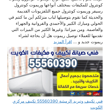
كونترول للمكيفات بمختلف أنواعها وريموت كونترول
رسيفر وريموت كونترول جميع التلفزيونات القديمة
والحديثة كما نقوم بتوصيلها لباب منزلكم أين ما كنتم في
الحولي ومبارك الكبير والأحمدي والفروانية والجهراء
والعاصمة. ومن ميزاتنا: وغيرها الكثير من الميزات التي
نقدمها للعملاء توصيل ريموت هل أن بحاجة لشراء
ريموت جديد و ...
اقرأ المزيد
فني تكييف وتبريد الرميثية 55560390 تكييف مركزي
الكويت