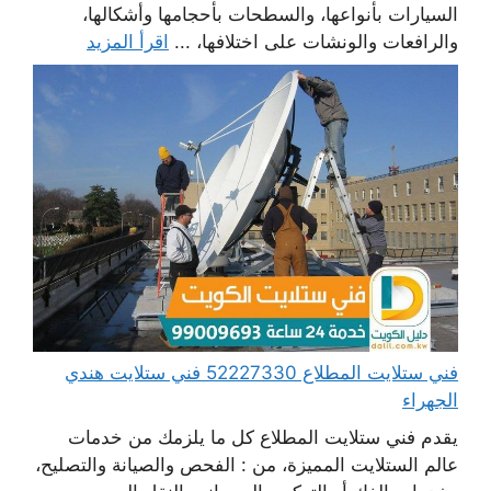
السيارات بأنواعها، والسطحات بأحجامها وأشكالها،
والرافعات والونشات على اختلافها، ...
اقرأ المزيد
فني ستلايت المطلاع 52227330 فني ستلايت هندي
الجهراء
يقدم فني ستلايت المطلاع كل ما يلزمك من خدمات
عالم الستلايت المميزة، من : الفحص والصيانة والتصليح،