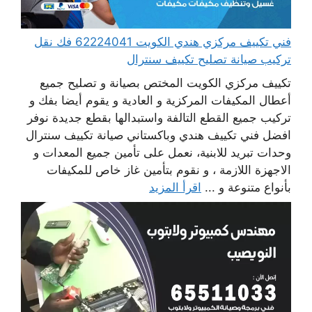
فني تكييف مركزي هندي الكويت 62224041 فك نقل
تركيب صيانة تصليح تكييف سنترال
تكييف مركزي الكويت المختص بصيانة و تصليح جميع
أعطال المكيفات المركزية و العادية و يقوم أيضا بفك و
تركيب جميع القطع التالفة واستبدالها بقطع جديدة نوفر
افضل فني تكييف هندي وباكستاني صيانة تكييف سنترال
وحدات تبريد للابنية، نعمل على تأمين جميع المعدات و
الاجهزة اللازمة ، و نقوم بتأمين غاز خاص للمكيفات
بأنواع متنوعة و ...
اقرأ المزيد