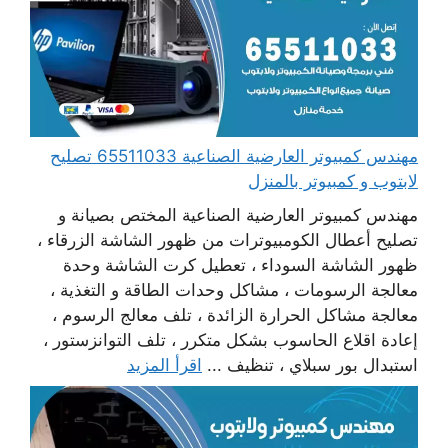
مهندس كمبيوتر العارضية الصناعية 65511033 تصليح
لابتوب و كمبيوتر بالمنزل
مهندس كمبيوتر العارضية الصناعية المختص بصيانة و
تصليح أعطال الكومبيوترات من ظهور الشاشة الزرقاء ،
ظهور الشاشة السوداء ، تعطيل كرت الشاشة وحدة
معالجة الرسومات ، مشاكل وحدات الطاقة و التغذية ،
معالجة مشاكل الحرارة الزائدة ، تلف معالج الرسوم ،
إعادة اقلاع الحاسوب بشكل متكرر ، تلف التوانزستور ،
استبدال بور سبلاي ، تنظيف ...
اقرأ المزيد