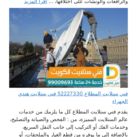
والرافعات والونشات على اختلافها، ...
اقرأ المزيد
فني ستلايت المطلاع 52227330 فني ستلايت هندي
الجهراء
يقدم فني ستلايت المطلاع كل ما يلزمك من خدمات
عالم الستلايت المميزة، من : الفحص والصيانة والتصليح،
وخدمات الفك أو التركيب إلى جانب النقل السريع،
بالإضافة إلى ما يوفره من قطع الغيار والملحقات، أو