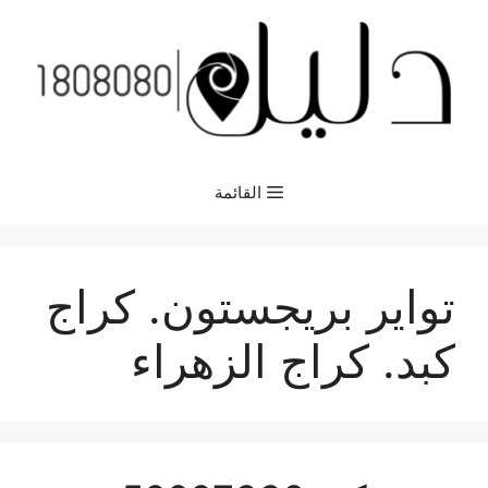
نتقل
لى
لمحتوى
القائمة
تواير بريجستون. كراج
كبد. كراج الزهراء