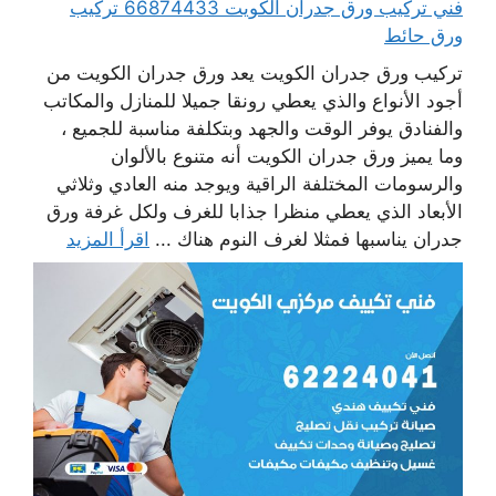
فني تركيب ورق جدران الكويت 66874433 تركيب
ورق حائط
تركيب ورق جدران الكويت يعد ورق جدران الكويت من
أجود الأنواع والذي يعطي رونقا جميلا للمنازل والمكاتب
والفنادق يوفر الوقت والجهد وبتكلفة مناسبة للجميع ،
وما يميز ورق جدران الكويت أنه متنوع بالألوان
والرسومات المختلفة الراقية ويوجد منه العادي وثلاثي
الأبعاد الذي يعطي منظرا جذابا للغرف ولكل غرفة ورق
جدران يناسبها فمثلا لغرف النوم هناك ...
اقرأ المزيد