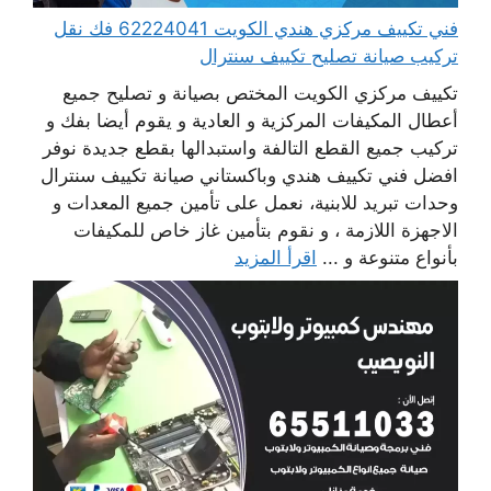
فني تكييف مركزي هندي الكويت 62224041 فك نقل
تركيب صيانة تصليح تكييف سنترال
تكييف مركزي الكويت المختص بصيانة و تصليح جميع
أعطال المكيفات المركزية و العادية و يقوم أيضا بفك و
تركيب جميع القطع التالفة واستبدالها بقطع جديدة نوفر
افضل فني تكييف هندي وباكستاني صيانة تكييف سنترال
وحدات تبريد للابنية، نعمل على تأمين جميع المعدات و
الاجهزة اللازمة ، و نقوم بتأمين غاز خاص للمكيفات
بأنواع متنوعة و ...
اقرأ المزيد