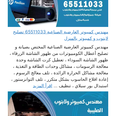
مهندس كمبيوتر العارضية الصناعية 65511033 تصليح
لابتوب و كمبيوتر بالمنزل
مهندس كمبيوتر العارضية الصناعية المختص بصيانة و
تصليح أعطال الكومبيوترات من ظهور الشاشة الزرقاء ،
ظهور الشاشة السوداء ، تعطيل كرت الشاشة وحدة
معالجة الرسومات ، مشاكل وحدات الطاقة و التغذية ،
معالجة مشاكل الحرارة الزائدة ، تلف معالج الرسوم ،
إعادة اقلاع الحاسوب بشكل متكرر ، تلف التوانزستور ،
استبدال بور سبلاي ، تنظيف ...
اقرأ المزيد