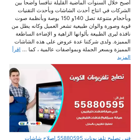
أصبح خلال السنوات الماضية القليلة تنافسا واضحا بين
الشركات في انتاج أحدث الشاشات وبأحدث التقنيات
وبأحجام متنوعة تصل 140و 150 بوصة وبأنظمة صوت
قوية وصورة والوان طبيعية تشعر العميل وكانه يطل من
نافذة ليرى الطبيعة بألوانها الزاهية و الإضاءة الساطعة
المميزة. ولدى شركتنا عدة عروض على هذه الشاشات
المميزة وبسعر الجملة وبمواصفات عالمية ، كما ...
اقرأ
المزيد
فني تصليح تلفزيونات 55880595 إصلاح شاشات