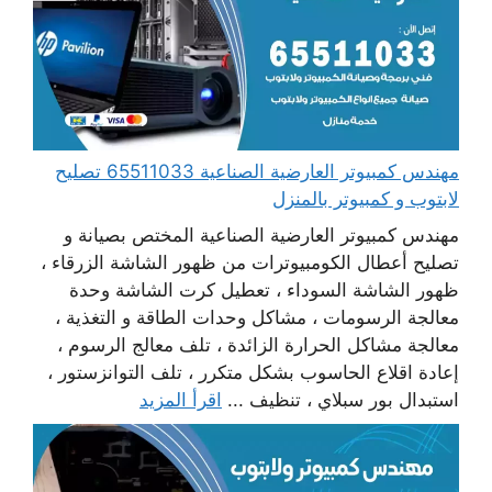
مهندس كمبيوتر العارضية الصناعية 65511033 تصليح
لابتوب و كمبيوتر بالمنزل
مهندس كمبيوتر العارضية الصناعية المختص بصيانة و
تصليح أعطال الكومبيوترات من ظهور الشاشة الزرقاء ،
ظهور الشاشة السوداء ، تعطيل كرت الشاشة وحدة
معالجة الرسومات ، مشاكل وحدات الطاقة و التغذية ،
معالجة مشاكل الحرارة الزائدة ، تلف معالج الرسوم ،
إعادة اقلاع الحاسوب بشكل متكرر ، تلف التوانزستور ،
استبدال بور سبلاي ، تنظيف ...
اقرأ المزيد