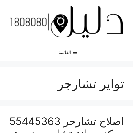
نتقل
لى
لمحتوى
القائمة
تواير تشارجر
اصلاح تشارجر 55445363