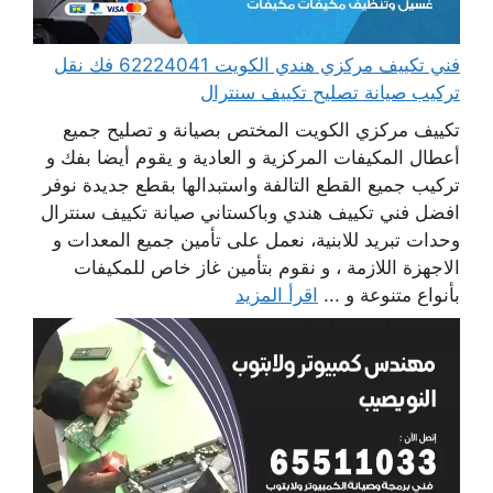
فني تكييف مركزي هندي الكويت 62224041 فك نقل
تركيب صيانة تصليح تكييف سنترال
تكييف مركزي الكويت المختص بصيانة و تصليح جميع
أعطال المكيفات المركزية و العادية و يقوم أيضا بفك و
تركيب جميع القطع التالفة واستبدالها بقطع جديدة نوفر
افضل فني تكييف هندي وباكستاني صيانة تكييف سنترال
وحدات تبريد للابنية، نعمل على تأمين جميع المعدات و
الاجهزة اللازمة ، و نقوم بتأمين غاز خاص للمكيفات
بأنواع متنوعة و ...
اقرأ المزيد