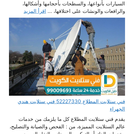
السيارات بأنواعها، والسطحات بأحجامها وأشكالها،
والرافعات والونشات على اختلافها، ...
اقرأ المزيد
فني ستلايت المطلاع 52227330 فني ستلايت هندي
الجهراء
يقدم فني ستلايت المطلاع كل ما يلزمك من خدمات
عالم الستلايت المميزة، من : الفحص والصيانة والتصليح،
وخدمات الفك أو التركيب إلى جانب النقل السريع،