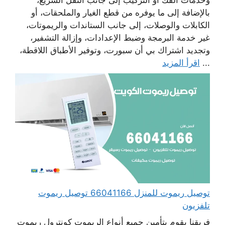
بالإضافة إلى ما يوفره من قطع الغيار والملحقات، أو
الكابلات والوصلات، إلى جانب الستاندات والريموتات،
غير خدمة البرمجة وضبط الإعدادات، وإزالة التشفير،
وتجديد اشتراك بي أن سبورت، وتوفير الأطباق اللاقطة،
...
اقرأ المزيد
توصيل ريموت للمنزل 66041166 توصيل ريموت
تلفزيون
فريقنا يقوم بتأمين جميع أنواع الريموت كونترول ريموت