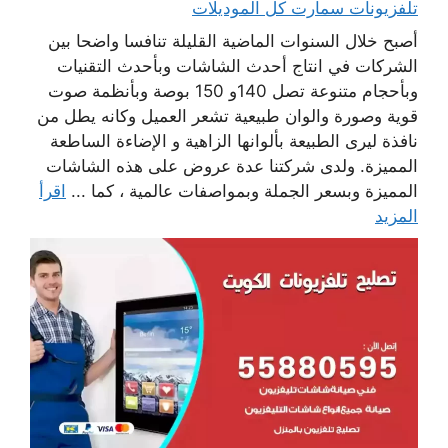
تلفزيونات سمارت كل الموديلات
أصبح خلال السنوات الماضية القليلة تنافسا واضحا بين
الشركات في انتاج أحدث الشاشات وبأحدث التقنيات
وبأحجام متنوعة تصل 140و 150 بوصة وبأنظمة صوت
قوية وصورة والوان طبيعية تشعر العميل وكانه يطل من
نافذة ليرى الطبيعة بألوانها الزاهية و الإضاءة الساطعة
المميزة. ولدى شركتنا عدة عروض على هذه الشاشات
المميزة وبسعر الجملة وبمواصفات عالمية ، كما ...
اقرأ
المزيد