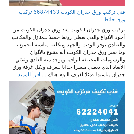
فني تركيب ورق جدران الكويت 66874433 تركيب
ورق حائط
تركيب ورق جدران الكويت يعد ورق جدران الكويت من
أجود الأنواع والذي يعطي رونقا جميلا للمنازل والمكاتب
والفنادق يوفر الوقت والجهد وبتكلفة مناسبة للجميع ،
وما يميز ورق جدران الكويت أنه متنوع بالألوان
والرسومات المختلفة الراقية ويوجد منه العادي وثلاثي
الأبعاد الذي يعطي منظرا جذابا للغرف ولكل غرفة ورق
جدران يناسبها فمثلا لغرف النوم هناك ...
اقرأ المزيد