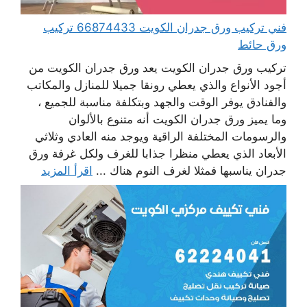
فني تركيب ورق جدران الكويت 66874433 تركيب
ورق حائط
تركيب ورق جدران الكويت يعد ورق جدران الكويت من
أجود الأنواع والذي يعطي رونقا جميلا للمنازل والمكاتب
والفنادق يوفر الوقت والجهد وبتكلفة مناسبة للجميع ،
وما يميز ورق جدران الكويت أنه متنوع بالألوان
والرسومات المختلفة الراقية ويوجد منه العادي وثلاثي
الأبعاد الذي يعطي منظرا جذابا للغرف ولكل غرفة ورق
جدران يناسبها فمثلا لغرف النوم هناك ...
اقرأ المزيد