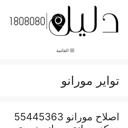
نتقل
لى
لمحتوى
القائمة
تواير مورانو
اصلاح مورانو 55445363