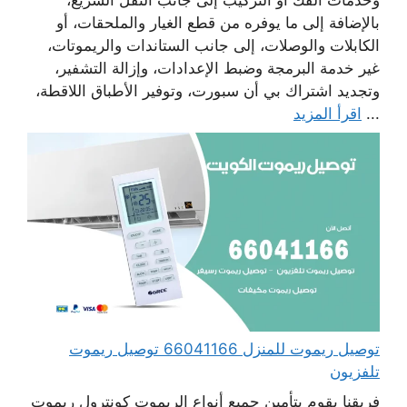
بالإضافة إلى ما يوفره من قطع الغيار والملحقات، أو
الكابلات والوصلات، إلى جانب الستاندات والريموتات،
غير خدمة البرمجة وضبط الإعدادات، وإزالة التشفير،
وتجديد اشتراك بي أن سبورت، وتوفير الأطباق اللاقطة،
...
اقرأ المزيد
توصيل ريموت للمنزل 66041166 توصيل ريموت
تلفزيون
فريقنا يقوم بتأمين جميع أنواع الريموت كونترول ريموت