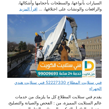
السيارات بأنواعها، والسطحات بأحجامها وأشكالها،
والرافعات والونشات على اختلافها، ...
اقرأ المزيد
فني ستلايت المطلاع 52227330 فني ستلايت هندي
الجهراء
يقدم فني ستلايت المطلاع كل ما يلزمك من خدمات
عالم الستلايت المميزة، من : الفحص والصيانة والتصليح،
وخدمات الفك أو التركيب إلى جانب النقل السريع،