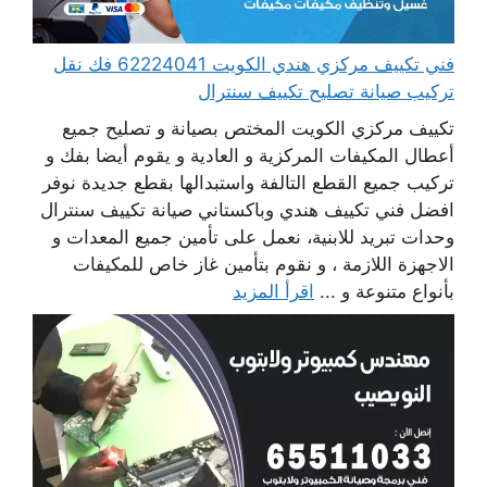
فني تكييف مركزي هندي الكويت 62224041 فك نقل
تركيب صيانة تصليح تكييف سنترال
تكييف مركزي الكويت المختص بصيانة و تصليح جميع
أعطال المكيفات المركزية و العادية و يقوم أيضا بفك و
تركيب جميع القطع التالفة واستبدالها بقطع جديدة نوفر
افضل فني تكييف هندي وباكستاني صيانة تكييف سنترال
وحدات تبريد للابنية، نعمل على تأمين جميع المعدات و
الاجهزة اللازمة ، و نقوم بتأمين غاز خاص للمكيفات
بأنواع متنوعة و ...
اقرأ المزيد