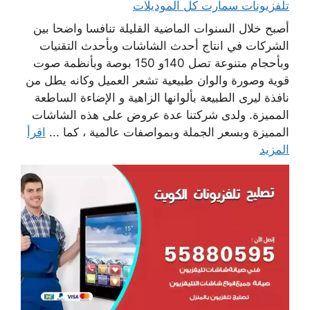
تلفزيونات سمارت كل الموديلات
أصبح خلال السنوات الماضية القليلة تنافسا واضحا بين
الشركات في انتاج أحدث الشاشات وبأحدث التقنيات
وبأحجام متنوعة تصل 140و 150 بوصة وبأنظمة صوت
قوية وصورة والوان طبيعية تشعر العميل وكانه يطل من
نافذة ليرى الطبيعة بألوانها الزاهية و الإضاءة الساطعة
المميزة. ولدى شركتنا عدة عروض على هذه الشاشات
المميزة وبسعر الجملة وبمواصفات عالمية ، كما ...
اقرأ
المزيد