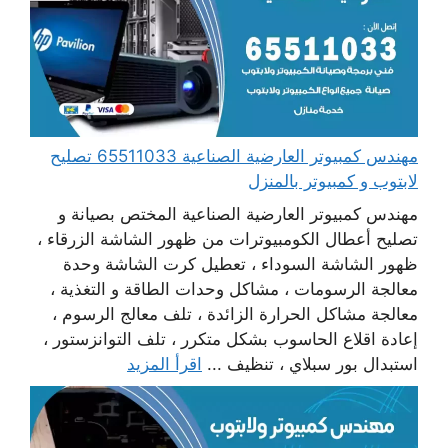
مهندس كمبيوتر العارضية الصناعية 65511033 تصليح
لابتوب و كمبيوتر بالمنزل
مهندس كمبيوتر العارضية الصناعية المختص بصيانة و
تصليح أعطال الكومبيوترات من ظهور الشاشة الزرقاء ،
ظهور الشاشة السوداء ، تعطيل كرت الشاشة وحدة
معالجة الرسومات ، مشاكل وحدات الطاقة و التغذية ،
معالجة مشاكل الحرارة الزائدة ، تلف معالج الرسوم ،
إعادة اقلاع الحاسوب بشكل متكرر ، تلف التوانزستور ،
استبدال بور سبلاي ، تنظيف ...
اقرأ المزيد