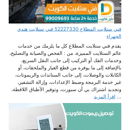
فني ستلايت المطلاع 52227330 فني ستلايت هندي
الجهراء
يقدم فني ستلايت المطلاع كل ما يلزمك من خدمات
عالم الستلايت المميزة، من : الفحص والصيانة والتصليح،
وخدمات الفك أو التركيب إلى جانب النقل السريع،
بالإضافة إلى ما يوفره من قطع الغيار والملحقات، أو
الكابلات والوصلات، إلى جانب الستاندات والريموتات،
غير خدمة البرمجة وضبط الإعدادات، وإزالة التشفير،
وتجديد اشتراك بي أن سبورت، وتوفير الأطباق اللاقطة،
...
اقرأ المزيد