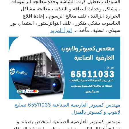
السوداء ، تعطيل كرت الشاشة وحدة معالجة الرسومات
، مشاكل وحدات الطاقة و التغذية ، معالجة مشاكل
الحرارة الزائدة ، تلف معالج الرسوم ، إعادة اقلاع
الحاسوب بشكل متكرر ، تلف التوانزستور ، استبدال بور
سبلاي ، تنظيف مآخذ ...
اقرأ المزيد
مهندس كمبيوتر العارضية الصناعية 65511033 تصليح
لابتوب و كمبيوتر بالمنزل
مهندس كمبيوتر العارضية الصناعية المختص بصيانة و
تصليح أعطال الكومبيوترات من ظهور الشاشة الزرقاء ،