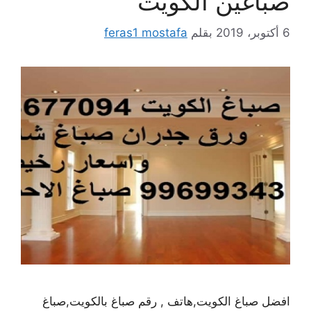
صباغين الكويت
6 أكتوبر، 2019
بقلم
feras1 mostafa
افضل صباغ الكويت,هاتف , رقم صباغ بالكويت,صباغ