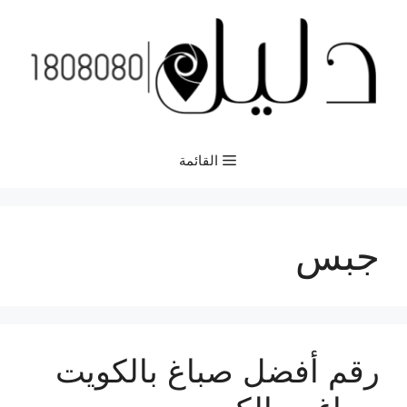
نتقل
لى
لمحتوى
القائمة
جبس
رقم أفضل صباغ بالكويت