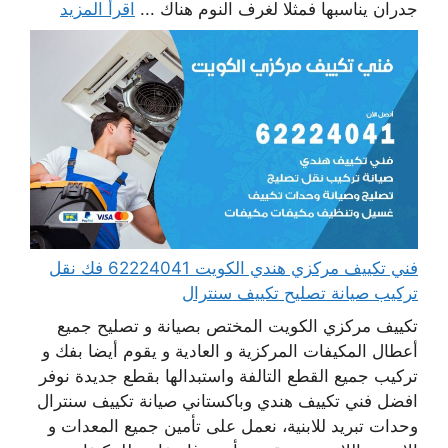
جدران يناسبها فمثلا لغرف النوم هناك ...
اقرأ المزيد
فني تكييف مركزي هندي الكويت 62224041 فك نقل
تركيب صيانة تصليح تكييف سنترال
تكييف مركزي الكويت المختص بصيانة و تصليح جميع
أعطال المكيفات المركزية و العادية و يقوم أيضا بفك و
تركيب جميع القطع التالفة واستبدالها بقطع جديدة نوفر
افضل فني تكييف هندي وباكستاني صيانة تكييف سنترال
وحدات تبريد للابنية، نعمل على تأمين جميع المعدات و