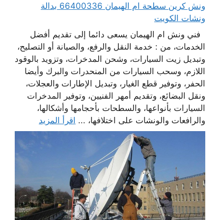
ونش كرين سطحة ام الهيمان 66400336 بدالة
ونشات الكويت
فني ونش ام الهيمان يسعى دائما إلى تقديم أفضل
الخدمات، من : خدمة النقل والرفع، والصيانة أو التصليح،
وتبديل زيت السيارات، وشحن المدخرات، وتزويد بالوقود
اللازم، وسحب السيارات من المنحدرات والبرك وأيضا
الحفر، وتوفير قطع الغيار، وتبديل الإطارات والعجلات،
ونقل البضائع، وتقديم أمهر الفنيين، وتوفير المدخرات
السيارات بأنواعها، والسطحات بأحجامها وأشكالها،
والرافعات والونشات على اختلافها، ...
اقرأ المزيد