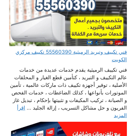
فني تكييف وتبريد الرميثية 55560390 تكييف مركزي
الكويت
فني تكييف الرميثية يقدم خدمات عديدة من خدمات
عالم التكييف و التبريد ، كتأمين قطع الغيار و المحلقات
الأصلية ، توفير أجهزة تكييف ذات ماركات عالمية ، تأمين
الموتورات بأنواعها ، كذلك الضاغطات ، خدمات الفحص
و الصيانة ، تركيب المكيفات و تثبيتها بإحكام ، تبديل غاز
الفريون و حل مشاكل التسريب ، إزالة الجليد ...
اقرأ
المزيد